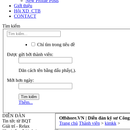
New Profile Posts
Giới thiệu
Hội XD_CTB
CONTACT
Tìm kiếm
Chỉ tìm trong tiêu đề
Được gửi bởi thành viên:
Dãn cách tên bằng dấu phẩy(,).
Mới hơn ngày:
Thêm...
DIỄN ĐÀN
Offshore.VN | Diễn đàn kỹ sư Công
Tin tức từ BQT
Trang chủ
Thành viên
>
kimkk
>
Giải trí - Relax