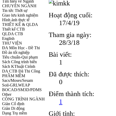
Tìm hiểu về Ngành
CHUYÊN NGÀNH
Tin tức Thời sự
Hoạt động cuối:
Giao lưu kinh nghiệm
Hình ảnh thực tế
17/4/19
THIẾT KẾ & QLDA
Thiết kế CTB
Tham gia ngày:
QLDA CTB
English
28/3/18
THƯ VIỆN
ĐA Môn Học - Đề Thi
Đồ án tốt nghiệp
Bài viết:
Tiêu chuẩn-Qui phạm
1
Sách Công trình biển
Sách KThuật Ctrình
DA CTB Đã Thi Công
Đã được thích:
PHẦM MỀM
0
Sacs/Moses/Sesam
Soil-GRLWEAP
BOCAD/SM3D/PDMS
Điểm thành tích:
Other
CÔNG TRÌNH NGÀNH
1
Giàn Cố định
Giàn Di động
Giới tính:
Dạng Trụ mềm