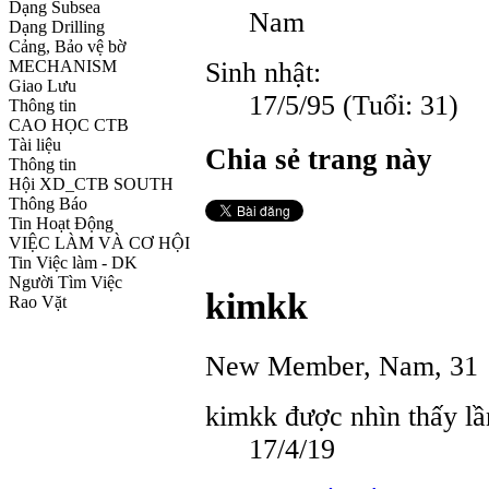
Dạng Subsea
Nam
Dạng Drilling
Cảng, Bảo vệ bờ
Sinh nhật:
MECHANISM
Giao Lưu
17/5/95
(Tuổi: 31)
Thông tin
CAO HỌC CTB
Tài liệu
Chia sẻ trang này
Thông tin
Hội XD_CTB SOUTH
Thông Báo
Tin Hoạt Động
VIỆC LÀM VÀ CƠ HỘI
Tin Việc làm - DK
Người Tìm Việc
kimkk
Rao Vặt
New Member
, Nam, 31
kimkk được nhìn thấy lầ
17/4/19