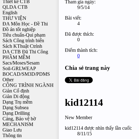
Thiết kế CTB
Tham gia ngày:
QLDA CTB
9/5/14
English
Bài viết:
THƯ VIỆN
4
ĐA Môn Học - Đề Thi
Đồ án tốt nghiệp
Đã được thích:
Tiêu chuẩn-Qui phạm
0
Sách Công trình biển
Sách KThuật Ctrình
Điểm thành tích:
DA CTB Đã Thi Công
0
PHẦM MỀM
Sacs/Moses/Sesam
Chia sẻ trang này
Soil-GRLWEAP
BOCAD/SM3D/PDMS
Other
CÔNG TRÌNH NGÀNH
Giàn Cố định
Giàn Di động
kid12114
Dạng Trụ mềm
Dạng Subsea
Dạng Drilling
New Member
Cảng, Bảo vệ bờ
MECHANISM
kid12114 được nhìn thấy lần cuối:
Giao Lưu
8/11/15
Thông tin