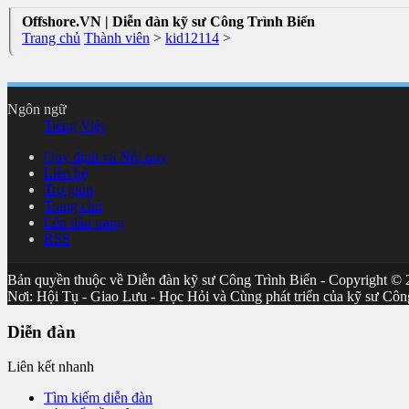
Offshore.VN | Diễn đàn kỹ sư Công Trình Biển
Trang chủ
Thành viên
>
kid12114
>
Ngôn ngữ
Tiếng Việt
Quy định và Nội quy
Liên hệ
Trợ giúp
Trang chủ
Lên đầu trang
RSS
Bản quyền thuộc về Diễn đàn kỹ sư Công Trình Biển - Copyright ©
Nơi: Hội Tụ - Giao Lưu - Học Hỏi và Cùng phát triển của kỹ sư Côn
Diễn đàn
Liên kết nhanh
Tìm kiếm diễn đàn