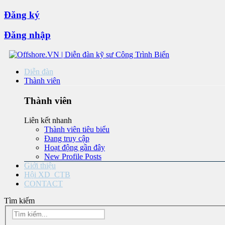
Đăng ký
Đăng nhập
Diễn đàn
Thành viên
Thành viên
Liên kết nhanh
Thành viên tiêu biểu
Đang truy cập
Hoạt động gần đây
New Profile Posts
Giới thiệu
Hội XD_CTB
CONTACT
Tìm kiếm