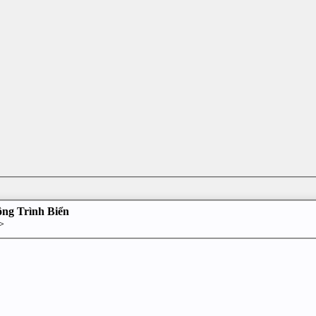
ông Trình Biển
>