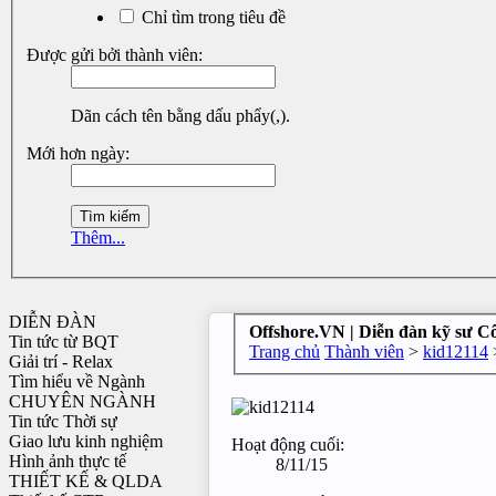
Chỉ tìm trong tiêu đề
Được gửi bởi thành viên:
Dãn cách tên bằng dấu phẩy(,).
Mới hơn ngày:
Thêm...
DIỄN ĐÀN
Offshore.VN | Diễn đàn kỹ sư C
Tin tức từ BQT
Trang chủ
Thành viên
>
kid12114
Giải trí - Relax
Tìm hiểu về Ngành
CHUYÊN NGÀNH
Tin tức Thời sự
Giao lưu kinh nghiệm
Hoạt động cuối:
Hình ảnh thực tế
8/11/15
THIẾT KẾ & QLDA