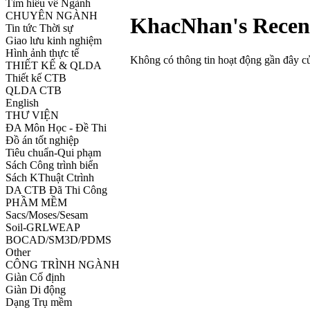
Tìm hiểu về Ngành
CHUYÊN NGÀNH
KhacNhan's Recent
Tin tức Thời sự
Giao lưu kinh nghiệm
Hình ảnh thực tế
Không có thông tin hoạt động gần đây 
THIẾT KẾ & QLDA
Thiết kế CTB
QLDA CTB
English
THƯ VIỆN
ĐA Môn Học - Đề Thi
Đồ án tốt nghiệp
Tiêu chuẩn-Qui phạm
Sách Công trình biển
Sách KThuật Ctrình
DA CTB Đã Thi Công
PHẦM MỀM
Sacs/Moses/Sesam
Soil-GRLWEAP
BOCAD/SM3D/PDMS
Other
CÔNG TRÌNH NGÀNH
Giàn Cố định
Giàn Di động
Dạng Trụ mềm