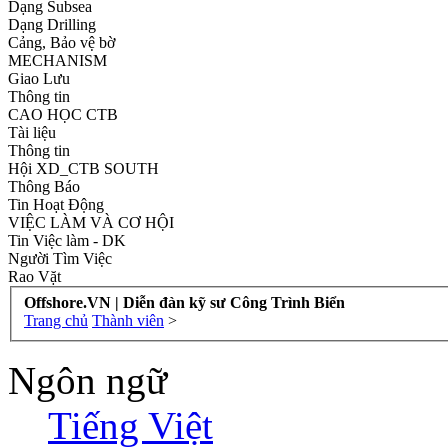
Dạng Subsea
Dạng Drilling
Cảng, Bảo vệ bờ
MECHANISM
Giao Lưu
Thông tin
CAO HỌC CTB
Tài liệu
Thông tin
Hội XD_CTB SOUTH
Thông Báo
Tin Hoạt Động
VIỆC LÀM VÀ CƠ HỘI
Tin Việc làm - DK
Người Tìm Việc
Rao Vặt
Offshore.VN | Diễn đàn kỹ sư Công Trình Biển
Trang chủ
Thành viên
>
Ngôn ngữ
Tiếng Việt