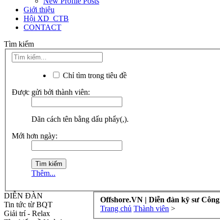
New Profile Posts
Giới thiệu
Hội XD_CTB
CONTACT
Tìm kiếm
Chỉ tìm trong tiêu đề
Được gửi bởi thành viên:
Dãn cách tên bằng dấu phẩy(,).
Mới hơn ngày:
Thêm...
DIỄN ĐÀN
Offshore.VN | Diễn đàn kỹ sư Công
Tin tức từ BQT
Trang chủ
Thành viên
>
Giải trí - Relax