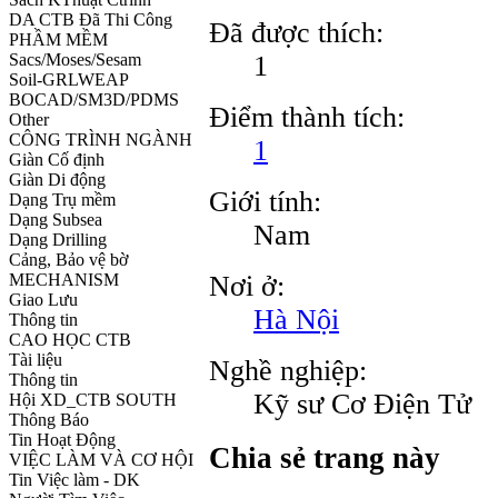
DA CTB Đã Thi Công
Đã được thích:
PHẦM MỀM
1
Sacs/Moses/Sesam
Soil-GRLWEAP
BOCAD/SM3D/PDMS
Điểm thành tích:
Other
CÔNG TRÌNH NGÀNH
1
Giàn Cố định
Giàn Di động
Giới tính:
Dạng Trụ mềm
Dạng Subsea
Nam
Dạng Drilling
Cảng, Bảo vệ bờ
Nơi ở:
MECHANISM
Giao Lưu
Hà Nội
Thông tin
CAO HỌC CTB
Tài liệu
Nghề nghiệp:
Thông tin
Kỹ sư Cơ Điện Tử
Hội XD_CTB SOUTH
Thông Báo
Tin Hoạt Động
Chia sẻ trang này
VIỆC LÀM VÀ CƠ HỘI
Tin Việc làm - DK