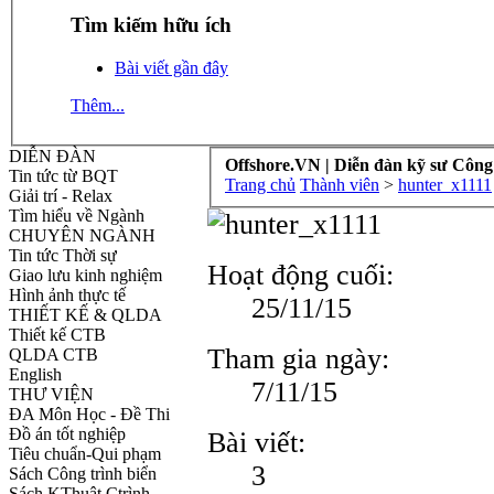
Tìm kiếm hữu ích
Bài viết gần đây
Thêm...
DIỄN ĐÀN
Offshore.VN | Diễn đàn kỹ sư Công
Tin tức từ BQT
Trang chủ
Thành viên
>
hunter_x1111
Giải trí - Relax
Tìm hiểu về Ngành
CHUYÊN NGÀNH
Tin tức Thời sự
Hoạt động cuối:
Giao lưu kinh nghiệm
Hình ảnh thực tế
25/11/15
THIẾT KẾ & QLDA
Thiết kế CTB
Tham gia ngày:
QLDA CTB
English
7/11/15
THƯ VIỆN
ĐA Môn Học - Đề Thi
Đồ án tốt nghiệp
Bài viết:
Tiêu chuẩn-Qui phạm
3
Sách Công trình biển
Sách KThuật Ctrình