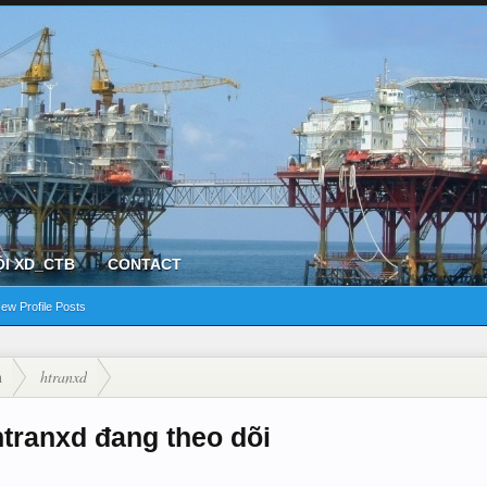
ỘI XD_CTB
CONTACT
ew Profile Posts
n
htranxd
htranxd đang theo dõi