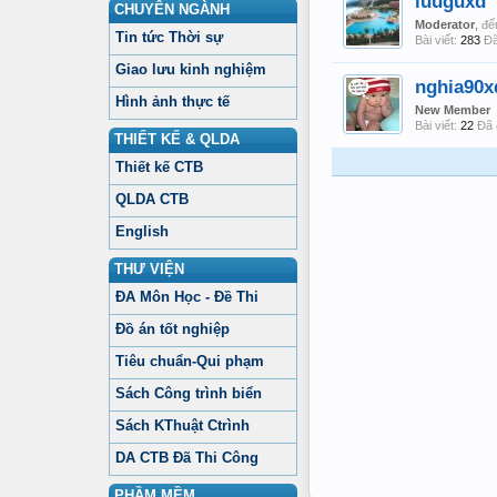
luuguxd
CHUYÊN NGÀNH
Moderator
,
đế
Tin tức Thời sự
Bài viết:
283
Đã
Giao lưu kinh nghiệm
nghia90x
Hình ảnh thực tế
New Member
Bài viết:
22
Đã 
THIẾT KẾ & QLDA
Thiết kế CTB
QLDA CTB
English
THƯ VIỆN
ĐA Môn Học - Đề Thi
Đồ án tốt nghiệp
Tiêu chuẩn-Qui phạm
Sách Công trình biển
Sách KThuật Ctrình
DA CTB Đã Thi Công
PHẦM MỀM