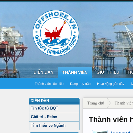
DIỄN ĐÀN
GIỚI THIỆU
H
THÀNH VIÊN
Thành viên tiêu biểu
Đang truy cập
Hoạt động gần đây
N
DIỄN ĐÀN
Trang chủ
Thành viê
Tin tức từ BQT
Giải trí - Relax
Thành viên 
Tìm hiểu về Ngành