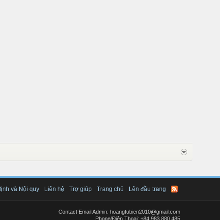
ịnh và Nội quy
Liên hệ
Trợ giúp
Trang chủ
Lên đầu trang
Contact Email Admin: hoangtubien2010@gmail.com
Phone/Điện Thoại: +84.983.880.485