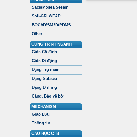
Sacs/Moses/Sesam
Soil-GRLWEAP
BOCAD/SM3D/PDMS
Other
CÔNG TRÌNH NGÀNH
Giàn Cố định
Giàn Di động
Dạng Trụ mềm
Dạng Subsea
Dạng Drilling
Cảng, Bảo vệ bờ
MECHANISM
Giao Lưu
Thông tin
CAO HỌC CTB