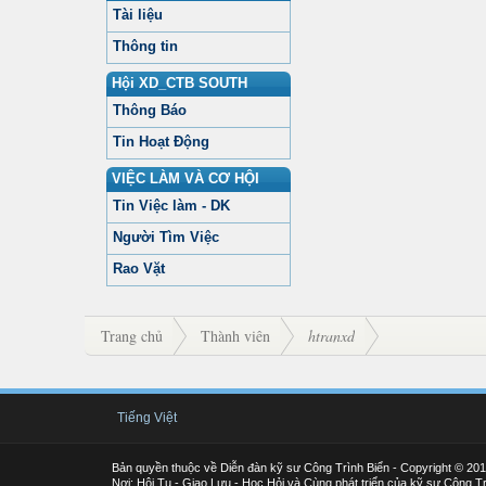
Tài liệu
Thông tin
Hội XD_CTB SOUTH
Thông Báo
Tin Hoạt Động
VIỆC LÀM VÀ CƠ HỘI
Tin Việc làm - DK
Người Tìm Việc
Rao Vặt
Trang chủ
Thành viên
htranxd
Tiếng Việt
Bản quyền thuộc về Diễn đàn kỹ sư Công Trình Biển - Copyright © 20
Nơi: Hội Tụ - Giao Lưu - Học Hỏi và Cùng phát triển của kỹ sư Công Tr