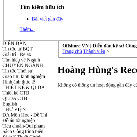
Tìm kiếm hữu ích
Bài viết gần đây
Thêm...
DIỄN ĐÀN
Offshore.VN | Diễn đàn kỹ sư Công
Tin tức từ BQT
Trang chủ
Thành viên
>
Giải trí - Relax
Tìm hiểu về Ngành
CHUYÊN NGÀNH
Hoàng Hùng's Rece
Tin tức Thời sự
Giao lưu kinh nghiệm
Hình ảnh thực tế
Không có thông tin hoạt động gần đây 
THIẾT KẾ & QLDA
Thiết kế CTB
QLDA CTB
English
THƯ VIỆN
ĐA Môn Học - Đề Thi
Đồ án tốt nghiệp
Tiêu chuẩn-Qui phạm
Sách Công trình biển
Sách KThuật Ctrình