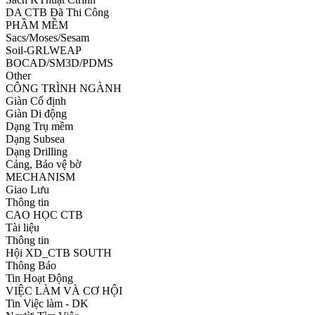
DA CTB Đã Thi Công
PHẦM MỀM
Sacs/Moses/Sesam
Soil-GRLWEAP
BOCAD/SM3D/PDMS
Other
CÔNG TRÌNH NGÀNH
Giàn Cố định
Giàn Di động
Dạng Trụ mềm
Dạng Subsea
Dạng Drilling
Cảng, Bảo vệ bờ
MECHANISM
Giao Lưu
Thông tin
CAO HỌC CTB
Tài liệu
Thông tin
Hội XD_CTB SOUTH
Thông Báo
Tin Hoạt Động
VIỆC LÀM VÀ CƠ HỘI
Tin Việc làm - DK