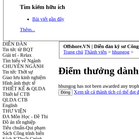
Tìm kiếm hữu ích
Bài viết gần đây
Thêm...
DIỄN ĐÀN
Offshore.VN | Diễn đàn kỹ sư Công
Tin tức từ BQT
Trang chủ
Thành viên
>
hhungog
>
Giải trí - Relax
Tìm hiểu về Ngành
CHUYÊN NGÀNH
Điểm thưởng dành
Tin tức Thời sự
Giao lưu kinh nghiệm
Hình ảnh thực tế
hhungog has not been awarded any trophi
THIẾT KẾ & QLDA
Xem tất cả thành tích có thể đạt 
Thiết kế CTB
QLDA CTB
English
THƯ VIỆN
ĐA Môn Học - Đề Thi
Đồ án tốt nghiệp
Tiêu chuẩn-Qui phạm
Sách Công trình biển
Sách KThuật Ctrình