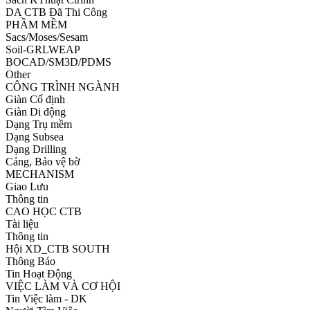
DA CTB Đã Thi Công
PHẦM MỀM
Sacs/Moses/Sesam
Soil-GRLWEAP
BOCAD/SM3D/PDMS
Other
CÔNG TRÌNH NGÀNH
Giàn Cố định
Giàn Di động
Dạng Trụ mềm
Dạng Subsea
Dạng Drilling
Cảng, Bảo vệ bờ
MECHANISM
Giao Lưu
Thông tin
CAO HỌC CTB
Tài liệu
Thông tin
Hội XD_CTB SOUTH
Thông Báo
Tin Hoạt Động
VIỆC LÀM VÀ CƠ HỘI
Tin Việc làm - DK