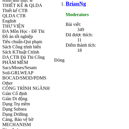
Hình ảnh thực tế
BrianNg
THIẾT KẾ & QLDA
Thiết kế CTB
Moderators
QLDA CTB
English
Bài viết:
THƯ VIỆN
349
ĐA Môn Học - Đề Thi
Đã được thích:
Đồ án tốt nghiệp
11
Tiêu chuẩn-Qui phạm
Điểm thành tích:
Sách Công trình biển
18
Sách KThuật Ctrình
DA CTB Đã Thi Công
Đóng
PHẦM MỀM
Sacs/Moses/Sesam
Soil-GRLWEAP
BOCAD/SM3D/PDMS
Other
CÔNG TRÌNH NGÀNH
Giàn Cố định
Giàn Di động
Dạng Trụ mềm
Dạng Subsea
Dạng Drilling
Cảng, Bảo vệ bờ
MECHANISM