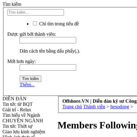
Tìm kiếm
Chỉ tìm trong tiêu đề
Được gửi bởi thành viên:
Dãn cách tên bằng dấu phẩy(,).
Mới hơn ngày:
Thêm...
DIỄN ĐÀN
Offshore.VN | Diễn đàn kỹ sư Công
Tin tức từ BQT
Trang chủ
Thành viên
>
hesodong
>
Giải trí - Relax
Tìm hiểu về Ngành
CHUYÊN NGÀNH
Members Followin
Tin tức Thời sự
Giao lưu kinh nghiệm