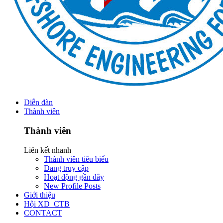
Diễn đàn
Thành viên
Thành viên
Liên kết nhanh
Thành viên tiêu biểu
Đang truy cập
Hoạt động gần đây
New Profile Posts
Giới thiệu
Hội XD_CTB
CONTACT