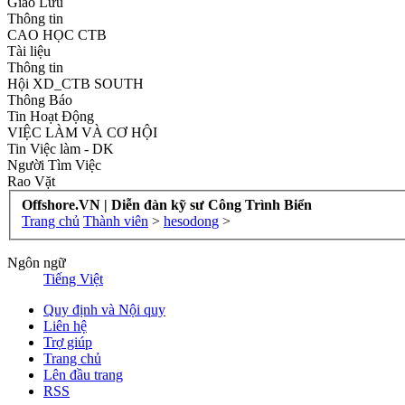
Giao Lưu
Thông tin
CAO HỌC CTB
Tài liệu
Thông tin
Hội XD_CTB SOUTH
Thông Báo
Tin Hoạt Động
VIỆC LÀM VÀ CƠ HỘI
Tin Việc làm - DK
Người Tìm Việc
Rao Vặt
Offshore.VN | Diễn đàn kỹ sư Công Trình Biển
Trang chủ
Thành viên
>
hesodong
>
Ngôn ngữ
Tiếng Việt
Quy định và Nội quy
Liên hệ
Trợ giúp
Trang chủ
Lên đầu trang
RSS