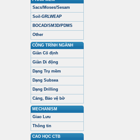
Sacs/Moses/Sesam
Soil-GRLWEAP
BOCAD/SM3D/PDMS
Other
CÔNG TRÌNH NGÀNH
Giàn Cố định
Giàn Di động
Dạng Trụ mềm
Dạng Subsea
Dạng Drilling
Cảng, Bảo vệ bờ
MECHANISM
Giao Lưu
Thông tin
CAO HỌC CTB