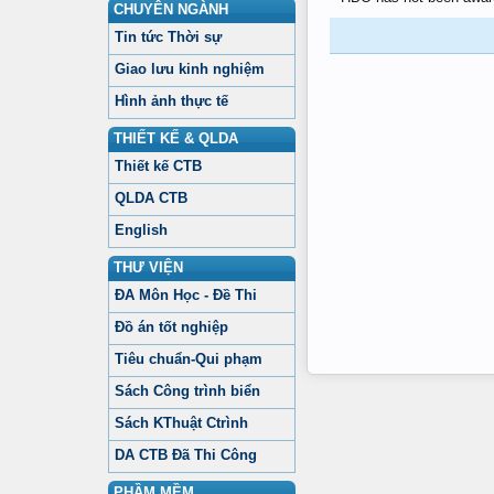
CHUYÊN NGÀNH
Tin tức Thời sự
Giao lưu kinh nghiệm
Hình ảnh thực tế
THIẾT KẾ & QLDA
Thiết kế CTB
QLDA CTB
English
THƯ VIỆN
ĐA Môn Học - Đề Thi
Đồ án tốt nghiệp
Tiêu chuẩn-Qui phạm
Sách Công trình biển
Sách KThuật Ctrình
DA CTB Đã Thi Công
PHẦM MỀM