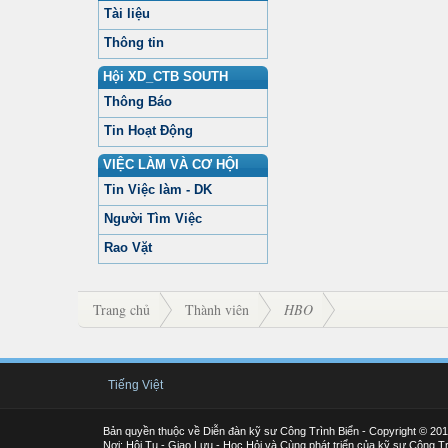
Tài liệu
Thông tin
Hội XD_CTB SOUTH
Thông Báo
Tin Hoạt Động
VIỆC LÀM VÀ CƠ HỘI
Tin Việc làm - DK
Người Tìm Việc
Rao Vặt
Trang chủ
Thành viên
HBO
Tiếng Việt
Bản quyền thuộc về Diễn đàn kỹ sư Công Trình Biển - Copyright © 20
Nơi: Hội Tụ - Giao Lưu - Học Hỏi và Cùng phát triển của kỹ sư Công Tr