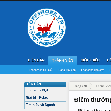
DIỄN ĐÀN
GIỚI THIỆU
H
THÀNH VIÊN
Thành viên tiêu biểu
Đang truy cập
Hoạt động gần đây
N
DIỄN ĐÀN
Trang chủ
Thành viê
Tin tức từ BQT
Giải trí - Relax
Điểm thưởn
Tìm hiểu về Ngành
HBO has not been award