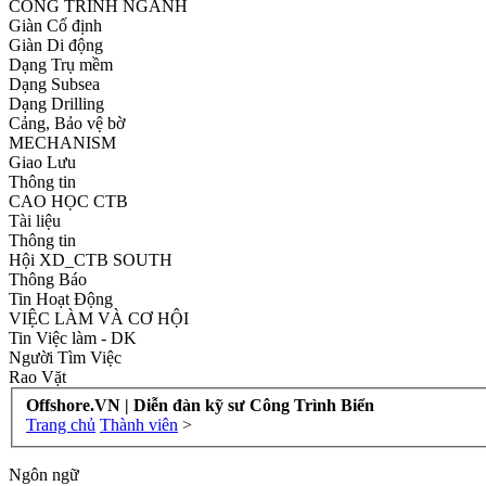
CÔNG TRÌNH NGÀNH
Giàn Cố định
Giàn Di động
Dạng Trụ mềm
Dạng Subsea
Dạng Drilling
Cảng, Bảo vệ bờ
MECHANISM
Giao Lưu
Thông tin
CAO HỌC CTB
Tài liệu
Thông tin
Hội XD_CTB SOUTH
Thông Báo
Tin Hoạt Động
VIỆC LÀM VÀ CƠ HỘI
Tin Việc làm - DK
Người Tìm Việc
Rao Vặt
Offshore.VN | Diễn đàn kỹ sư Công Trình Biển
Trang chủ
Thành viên
>
Ngôn ngữ