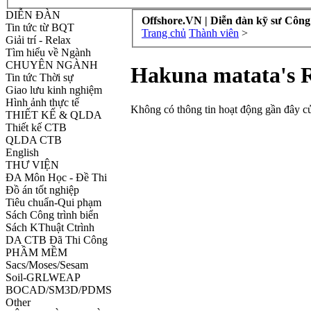
DIỄN ĐÀN
Offshore.VN | Diễn đàn kỹ sư Công
Tin tức từ BQT
Trang chủ
Thành viên
>
Giải trí - Relax
Tìm hiểu về Ngành
CHUYÊN NGÀNH
Hakuna matata's R
Tin tức Thời sự
Giao lưu kinh nghiệm
Hình ảnh thực tế
Không có thông tin hoạt động gần đây c
THIẾT KẾ & QLDA
Thiết kế CTB
QLDA CTB
English
THƯ VIỆN
ĐA Môn Học - Đề Thi
Đồ án tốt nghiệp
Tiêu chuẩn-Qui phạm
Sách Công trình biển
Sách KThuật Ctrình
DA CTB Đã Thi Công
PHẦM MỀM
Sacs/Moses/Sesam
Soil-GRLWEAP
BOCAD/SM3D/PDMS
Other