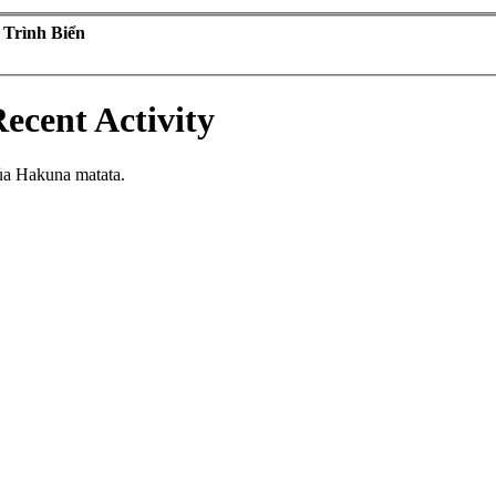
 Trình Biển
ecent Activity
ủa Hakuna matata.