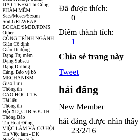
DA CTB Đã Thi Công
Đã được thích:
PHẦM MỀM
0
Sacs/Moses/Sesam
Soil-GRLWEAP
BOCAD/SM3D/PDMS
Điểm thành tích:
Other
CÔNG TRÌNH NGÀNH
1
Giàn Cố định
Giàn Di động
Chia sẻ trang này
Dạng Trụ mềm
Dạng Subsea
Dạng Drilling
Tweet
Cảng, Bảo vệ bờ
MECHANISM
Giao Lưu
hải đăng
Thông tin
CAO HỌC CTB
Tài liệu
New Member
Thông tin
Hội XD_CTB SOUTH
Thông Báo
hải đăng được nhìn thấy 
Tin Hoạt Động
VIỆC LÀM VÀ CƠ HỘI
23/2/16
Tin Việc làm - DK
Người Tìm Việc