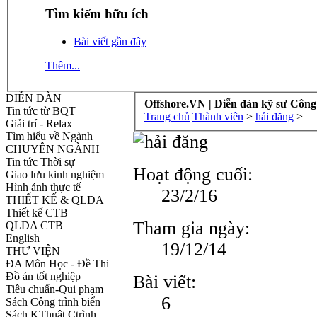
Tìm kiếm hữu ích
Bài viết gần đây
Thêm...
DIỄN ĐÀN
Offshore.VN | Diễn đàn kỹ sư Công
Tin tức từ BQT
Trang chủ
Thành viên
>
hải đăng
>
Giải trí - Relax
Tìm hiểu về Ngành
CHUYÊN NGÀNH
Tin tức Thời sự
Hoạt động cuối:
Giao lưu kinh nghiệm
Hình ảnh thực tế
23/2/16
THIẾT KẾ & QLDA
Thiết kế CTB
Tham gia ngày:
QLDA CTB
English
19/12/14
THƯ VIỆN
ĐA Môn Học - Đề Thi
Đồ án tốt nghiệp
Bài viết:
Tiêu chuẩn-Qui phạm
6
Sách Công trình biển
Sách KThuật Ctrình