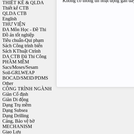
Không có thông tin hoạt động gần đâ
THIẾT KẾ & QLDA
Thiết kế CTB
QLDA CTB
English
THƯ VIỆN
ĐA Môn Học - Đề Thi
Đồ án tốt nghiệp
Tiêu chuẩn-Qui phạm
Sách Công trình biển
Sách KThuật Ctrình
DA CTB Đã Thi Công
PHẦM MỀM
Sacs/Moses/Sesam
Soil-GRLWEAP
BOCAD/SM3D/PDMS
Other
CÔNG TRÌNH NGÀNH
Giàn Cố định
Giàn Di động
Dạng Trụ mềm
Dạng Subsea
Dạng Drilling
Cảng, Bảo vệ bờ
MECHANISM
Giao Lưu