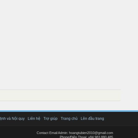
ịnh và Nội quy
Liên hệ
Trợ giúp
Trang chủ
Lên đầu trang
Contact Email Admin: hoangtubien2010@gmail.com
Phone/Điện Thoại: +84.983.880.485