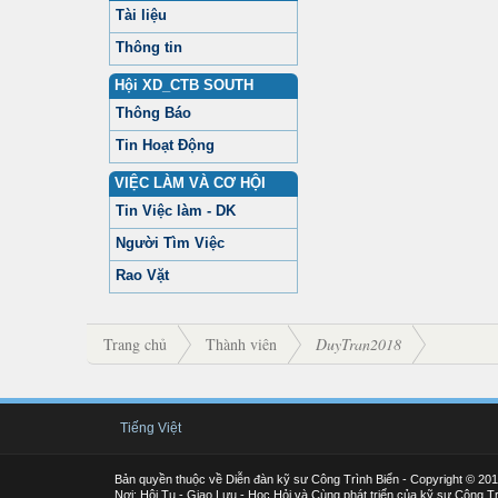
Tài liệu
Thông tin
Hội XD_CTB SOUTH
Thông Báo
Tin Hoạt Động
VIỆC LÀM VÀ CƠ HỘI
Tin Việc làm - DK
Người Tìm Việc
Rao Vặt
Trang chủ
Thành viên
DuyTran2018
Tiếng Việt
Bản quyền thuộc về Diễn đàn kỹ sư Công Trình Biển - Copyright © 20
Nơi: Hội Tụ - Giao Lưu - Học Hỏi và Cùng phát triển của kỹ sư Công Tr