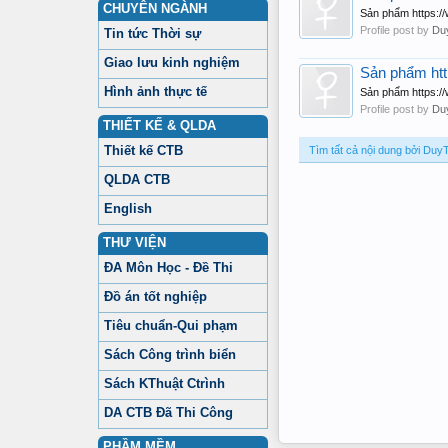
CHUYÊN NGÀNH
Sản phẩm https:/
Profile post by
Du
Tin tức Thời sự
Giao lưu kinh nghiệm
Sản phẩm ht
Hình ảnh thực tế
Sản phẩm https:
Profile post by
Du
THIẾT KẾ & QLDA
Thiết kế CTB
Tìm tất cả nội dung bởi Du
QLDA CTB
English
THƯ VIỆN
ĐA Môn Học - Đề Thi
Đồ án tốt nghiệp
Tiêu chuẩn-Qui phạm
Sách Công trình biển
Sách KThuật Ctrình
DA CTB Đã Thi Công
PHẦM MỀM