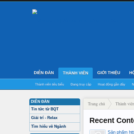
DIỄN ĐÀN
GIỚI THIỆU
H
THÀNH VIÊN
Thành viên tiêu biểu
Đang truy cập
Hoạt động gần đây
N
DIỄN ĐÀN
Trang chủ
Thành viê
Tin tức từ BQT
Giải trí - Relax
Recent Cont
Tìm hiểu về Ngành
Sản phẩm ht