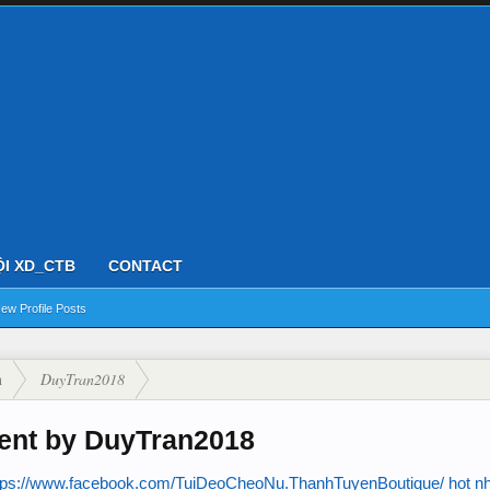
ỘI XD_CTB
CONTACT
ew Profile Posts
n
DuyTran2018
ent by DuyTran2018
tps://www.facebook.com/TuiDeoCheoNu.ThanhTuyenBoutique/ hot n