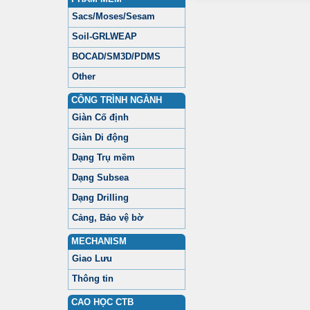
Sacs/Moses/Sesam
Soil-GRLWEAP
BOCAD/SM3D/PDMS
Other
CÔNG TRÌNH NGÀNH
Giàn Cố định
Giàn Di động
Dạng Trụ mềm
Dạng Subsea
Dạng Drilling
Cảng, Bảo vệ bờ
MECHANISM
Giao Lưu
Thông tin
CAO HỌC CTB