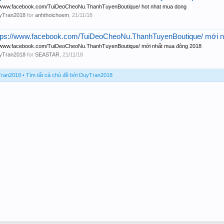
/www.facebook.com/TuiDeoCheoNu.ThanhTuyenBoutique/ hot nhat mua dong
yTran2018
for
anhthoichoem
,
21/11/18
tps://www.facebook.com/TuiDeoCheoNu.ThanhTuyenBoutique/ mới n
//www.facebook.com/TuiDeoCheoNu.ThanhTuyenBoutique/ mới nhất mua đông 2018
yTran2018
for
SEASTAR
,
21/11/18
yTran2018
Tìm tất cả chủ đề bởi DuyTran2018