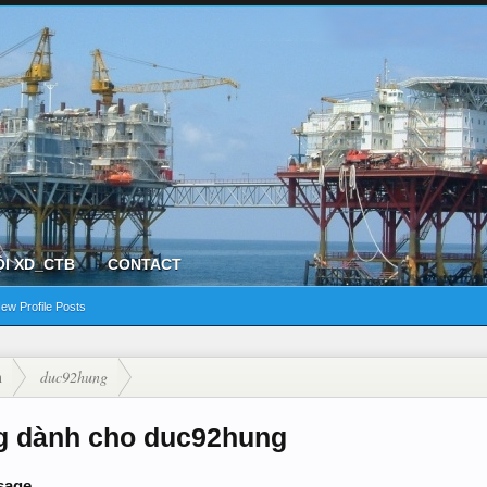
ỘI XD_CTB
CONTACT
ew Profile Posts
n
duc92hung
g dành cho duc92hung
sage