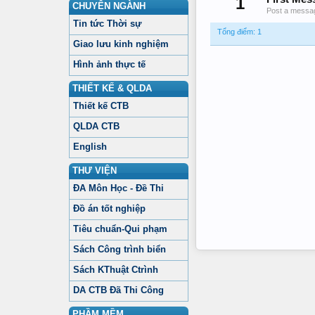
1
CHUYÊN NGÀNH
Post a messag
Tin tức Thời sự
Tổng điểm: 1
Giao lưu kinh nghiệm
Hình ảnh thực tế
THIẾT KẾ & QLDA
Thiết kế CTB
QLDA CTB
English
THƯ VIỆN
ĐA Môn Học - Đề Thi
Đồ án tốt nghiệp
Tiêu chuẩn-Qui phạm
Sách Công trình biển
Sách KThuật Ctrình
DA CTB Đã Thi Công
PHẦM MỀM