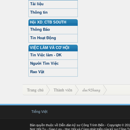
Tài liệu
Thông tin
Hội XD_CTB SOUTH
Thông Báo
Tin Hoạt Động
VIỆC LÀM VÀ CƠ HỘI
Tin Việc làm - DK
Người Tìm Việc
Rao Vặt
Trang chủ
Thành viên
duc92hung
Tiếng Việt
Bản quyền thuộc về Diễn đàn kỹ sư Công Trình Biển - Copyright © 20
Nơi: Hội Tụ - Giao Lưu - Học Hỏi và Cùng phát triển của kỹ sư Công Tr