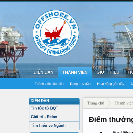
DIỄN ĐÀN
GIỚI THIỆU
H
THÀNH VIÊN
Thành viên tiêu biểu
Đang truy cập
Hoạt động gần đây
N
DIỄN ĐÀN
Trang chủ
Thành viê
Tin tức từ BQT
Giải trí - Relax
Điểm thưởn
Tìm hiểu về Ngành
First Mes