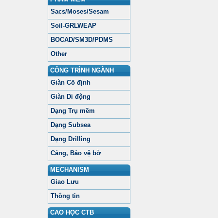
Sacs/Moses/Sesam
Soil-GRLWEAP
BOCAD/SM3D/PDMS
Other
CÔNG TRÌNH NGÀNH
Giàn Cố định
Giàn Di động
Dạng Trụ mềm
Dạng Subsea
Dạng Drilling
Cảng, Bảo vệ bờ
MECHANISM
Giao Lưu
Thông tin
CAO HỌC CTB