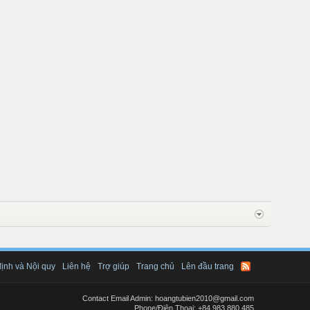
ịnh và Nội quy
Liên hệ
Trợ giúp
Trang chủ
Lên đầu trang
Contact Email Admin: hoangtubien2010@gmail.com
Phone/Điện Thoại: +84.983.880.485