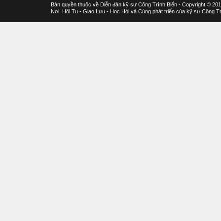
Bản quyền thuộc về Diễn đàn kỹ sư Công Trình Biển - Copyright © 20
Nơi: Hội Tụ - Giao Lưu - Học Hỏi và Cùng phát triển của kỹ sư Công Tr