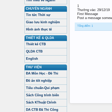
Tìm hiểu về Ngành
1
CHUYÊN NGÀNH
Thưởng vào:
29/12/19
First Message
Tin tức Thời sự
Post a message somewher
Giao lưu kinh nghiệm
Tổng điểm: 1
Hình ảnh thực tế
THIẾT KẾ & QLDA
Thiết kế CTB
QLDA CTB
English
THƯ VIỆN
ĐA Môn Học - Đề Thi
Đồ án tốt nghiệp
Tiêu chuẩn-Qui phạm
Sách Công trình biển
Sách KThuật Ctrình
DA CTB Đã Thi Công