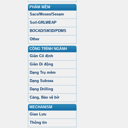
PHẦM MỀM
Sacs/Moses/Sesam
Soil-GRLWEAP
BOCAD/SM3D/PDMS
Other
CÔNG TRÌNH NGÀNH
Giàn Cố định
Giàn Di động
Dạng Trụ mềm
Dạng Subsea
Dạng Drilling
Cảng, Bảo vệ bờ
MECHANISM
Giao Lưu
Thông tin