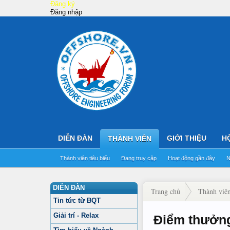
Đăng ký
Đăng nhập
DIỄN ĐÀN
GIỚI THIỆU
H
THÀNH VIÊN
Thành viên tiêu biểu
Đang truy cập
Hoạt động gần đây
N
DIỄN ĐÀN
Trang chủ
Thành viê
Tin tức từ BQT
Giải trí - Relax
Điểm thưởn