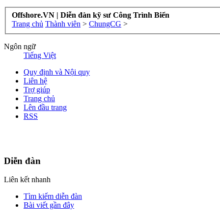
Offshore.VN | Diễn đàn kỹ sư Công Trình Biển
Trang chủ
Thành viên
>
ChungCG
>
Ngôn ngữ
Tiếng Việt
Quy định và Nội quy
Liên hệ
Trợ giúp
Trang chủ
Lên đầu trang
RSS
Bản quyền thuộc về Diễn đàn kỹ sư Công Trình Biển - Copyright ©
Nơi: Hội Tụ - Giao Lưu - Học Hỏi và Cùng phát triển của kỹ sư Côn
Diễn đàn
Liên kết nhanh
Tìm kiếm diễn đàn
Bài viết gần đây