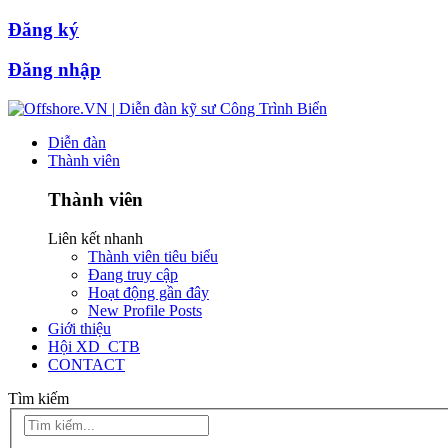
Đăng ký
Đăng nhập
Diễn đàn
Thành viên
Thành viên
Liên kết nhanh
Thành viên tiêu biểu
Đang truy cập
Hoạt động gần đây
New Profile Posts
Giới thiệu
Hội XD_CTB
CONTACT
Tìm kiếm