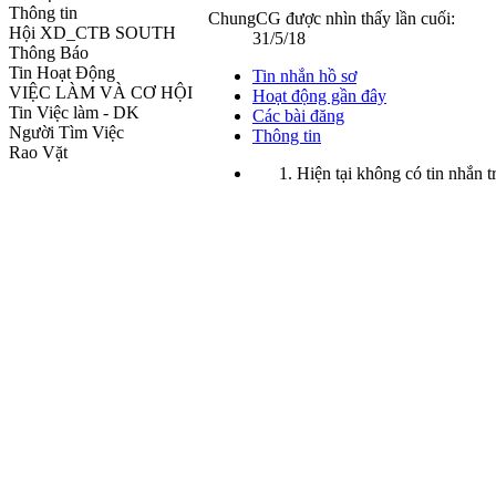
Thông tin
ChungCG được nhìn thấy lần cuối:
Hội XD_CTB SOUTH
31/5/18
Thông Báo
Tin Hoạt Động
Tin nhắn hồ sơ
VIỆC LÀM VÀ CƠ HỘI
Hoạt động gần đây
Tin Việc làm - DK
Các bài đăng
Người Tìm Việc
Thông tin
Rao Vặt
Hiện tại không có tin nhắn