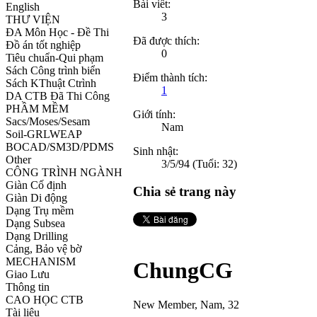
Bài viết:
English
3
THƯ VIỆN
ĐA Môn Học - Đề Thi
Đã được thích:
Đồ án tốt nghiệp
0
Tiêu chuẩn-Qui phạm
Sách Công trình biển
Điểm thành tích:
Sách KThuật Ctrình
1
DA CTB Đã Thi Công
PHẦM MỀM
Giới tính:
Sacs/Moses/Sesam
Nam
Soil-GRLWEAP
BOCAD/SM3D/PDMS
Sinh nhật:
Other
3/5/94
(Tuổi: 32)
CÔNG TRÌNH NGÀNH
Giàn Cố định
Chia sẻ trang này
Giàn Di động
Dạng Trụ mềm
Dạng Subsea
Dạng Drilling
Cảng, Bảo vệ bờ
MECHANISM
ChungCG
Giao Lưu
Thông tin
CAO HỌC CTB
New Member
, Nam, 32
Tài liệu