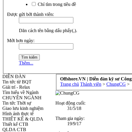
Chỉ tìm trong tiêu đề
Được gửi bởi thành viên:
Dãn cách tên bằng dấu phẩy(,).
Mới hơn ngày:
Thêm...
DIỄN ĐÀN
Offshore.VN | Diễn đàn kỹ sư Công
Tin tức từ BQT
Trang chủ
Thành viên
>
ChungCG
>
Giải trí - Relax
Tìm hiểu về Ngành
CHUYÊN NGÀNH
Hoạt động cuối:
Tin tức Thời sự
31/5/18
Giao lưu kinh nghiệm
Hình ảnh thực tế
Tham gia ngày:
THIẾT KẾ & QLDA
19/9/17
Thiết kế CTB
QLDA CTB