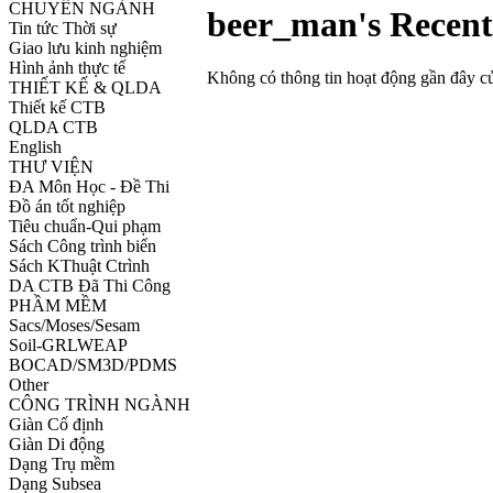
CHUYÊN NGÀNH
beer_man's Recent 
Tin tức Thời sự
Giao lưu kinh nghiệm
Hình ảnh thực tế
Không có thông tin hoạt động gần đây c
THIẾT KẾ & QLDA
Thiết kế CTB
QLDA CTB
English
THƯ VIỆN
ĐA Môn Học - Đề Thi
Đồ án tốt nghiệp
Tiêu chuẩn-Qui phạm
Sách Công trình biển
Sách KThuật Ctrình
DA CTB Đã Thi Công
PHẦM MỀM
Sacs/Moses/Sesam
Soil-GRLWEAP
BOCAD/SM3D/PDMS
Other
CÔNG TRÌNH NGÀNH
Giàn Cố định
Giàn Di động
Dạng Trụ mềm
Dạng Subsea