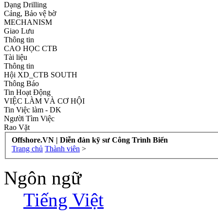
Dạng Drilling
Cảng, Bảo vệ bờ
MECHANISM
Giao Lưu
Thông tin
CAO HỌC CTB
Tài liệu
Thông tin
Hội XD_CTB SOUTH
Thông Báo
Tin Hoạt Động
VIỆC LÀM VÀ CƠ HỘI
Tin Việc làm - DK
Người Tìm Việc
Rao Vặt
Offshore.VN | Diễn đàn kỹ sư Công Trình Biển
Trang chủ
Thành viên
>
Ngôn ngữ
Tiếng Việt