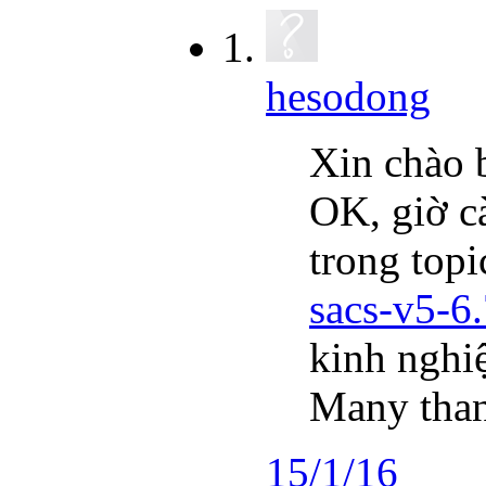
hesodong
Xin chào 
OK, giờ cà
trong topi
sacs-v5-6
kinh nghi
Many tha
15/1/16