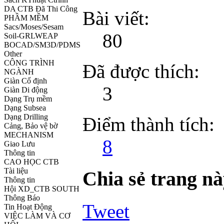
DA CTB Đã Thi Công
Bài viết:
PHẦM MỀM
Sacs/Moses/Sesam
80
Soil-GRLWEAP
BOCAD/SM3D/PDMS
Other
CÔNG TRÌNH
Đã được thích:
NGÀNH
Giàn Cố định
3
Giàn Di động
Dạng Trụ mềm
Dạng Subsea
Dạng Drilling
Điểm thành tích:
Cảng, Bảo vệ bờ
MECHANISM
8
Giao Lưu
Thông tin
CAO HỌC CTB
Tài liệu
Chia sẻ trang n
Thông tin
Hội XD_CTB SOUTH
Thông Báo
Tweet
Tin Hoạt Động
VIỆC LÀM VÀ CƠ