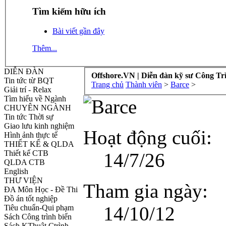
Tìm kiếm hữu ích
Bài viết gần đây
Thêm...
DIỄN ĐÀN
Offshore.VN | Diễn đàn kỹ sư Công Tr
Tin tức từ BQT
Trang chủ
Thành viên
>
Barce
>
Giải trí - Relax
Tìm hiểu về Ngành
CHUYÊN NGÀNH
Tin tức Thời sự
Giao lưu kinh nghiệm
Hoạt động cuối:
Hình ảnh thực tế
THIẾT KẾ & QLDA
Thiết kế CTB
14/7/26
QLDA CTB
English
THƯ VIỆN
Tham gia ngày:
ĐA Môn Học - Đề Thi
Đồ án tốt nghiệp
14/10/12
Tiêu chuẩn-Qui phạm
Sách Công trình biển
Sách KThuật Ctrình