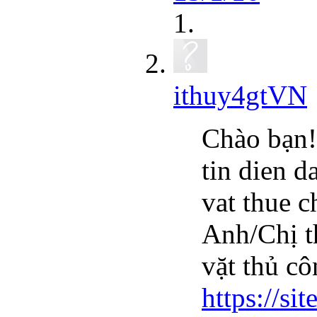
ithuy4gtVN
Chào bạn!
tin dien d
vat thue c
Anh/Chị t
vặt thủ c
https://s