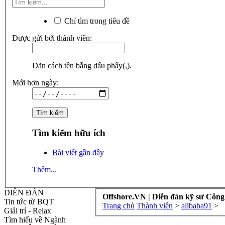
Chỉ tìm trong tiêu đề
Được gửi bởi thành viên:
Dãn cách tên bằng dấu phẩy(,).
Mới hơn ngày:
Tìm kiếm hữu ích
Bài viết gần đây
Thêm...
DIỄN ĐÀN
Offshore.VN | Diễn đàn kỹ sư Công
Tin tức từ BQT
Trang chủ
Thành viên
>
alibaba91
>
Giải trí - Relax
Tìm hiểu về Ngành