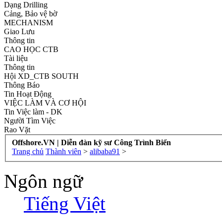
Dạng Drilling
Cảng, Bảo vệ bờ
MECHANISM
Giao Lưu
Thông tin
CAO HỌC CTB
Tài liệu
Thông tin
Hội XD_CTB SOUTH
Thông Báo
Tin Hoạt Động
VIỆC LÀM VÀ CƠ HỘI
Tin Việc làm - DK
Người Tìm Việc
Rao Vặt
Offshore.VN | Diễn đàn kỹ sư Công Trình Biển
Trang chủ
Thành viên
>
alibaba91
>
Ngôn ngữ
Tiếng Việt