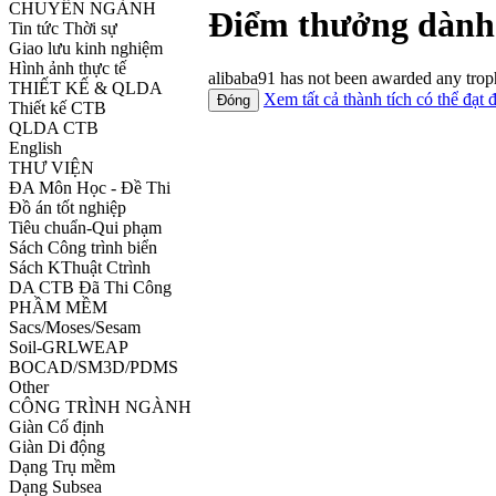
CHUYÊN NGÀNH
Điểm thưởng dành 
Tin tức Thời sự
Giao lưu kinh nghiệm
Hình ảnh thực tế
alibaba91 has not been awarded any troph
THIẾT KẾ & QLDA
Xem tất cả thành tích có thể đạt 
Thiết kế CTB
QLDA CTB
English
THƯ VIỆN
ĐA Môn Học - Đề Thi
Đồ án tốt nghiệp
Tiêu chuẩn-Qui phạm
Sách Công trình biển
Sách KThuật Ctrình
DA CTB Đã Thi Công
PHẦM MỀM
Sacs/Moses/Sesam
Soil-GRLWEAP
BOCAD/SM3D/PDMS
Other
CÔNG TRÌNH NGÀNH
Giàn Cố định
Giàn Di động
Dạng Trụ mềm
Dạng Subsea