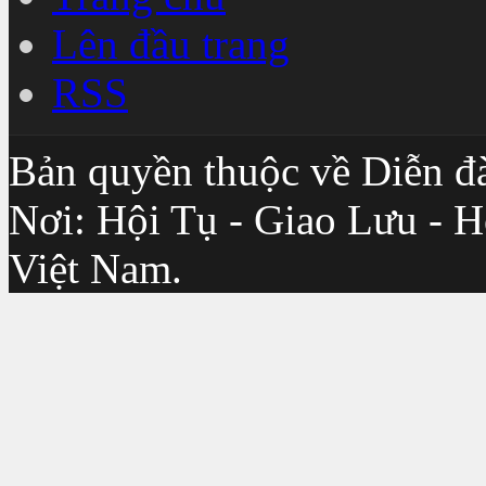
Lên đầu trang
RSS
Bản quyền thuộc về Diễn đ
Nơi: Hội Tụ - Giao Lưu - H
Việt Nam.