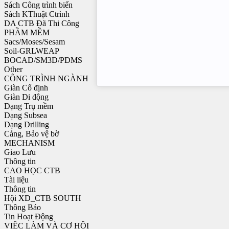
Sách Công trình biển
Sách KThuật Ctrình
DA CTB Đã Thi Công
PHẦM MỀM
Sacs/Moses/Sesam
Soil-GRLWEAP
BOCAD/SM3D/PDMS
Other
CÔNG TRÌNH NGÀNH
Giàn Cố định
Giàn Di động
Dạng Trụ mềm
Dạng Subsea
Dạng Drilling
Cảng, Bảo vệ bờ
MECHANISM
Giao Lưu
Thông tin
CAO HỌC CTB
Tài liệu
Thông tin
Hội XD_CTB SOUTH
Thông Báo
Tin Hoạt Động
VIỆC LÀM VÀ CƠ HỘI