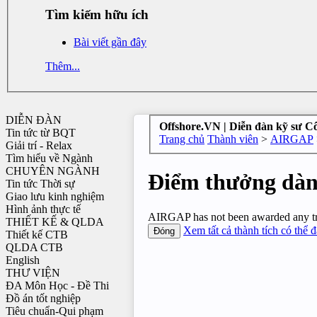
Tìm kiếm hữu ích
Bài viết gần đây
Thêm...
DIỄN ĐÀN
Offshore.VN | Diễn đàn kỹ sư C
Tin tức từ BQT
Trang chủ
Thành viên
>
AIRGAP
Giải trí - Relax
Tìm hiểu về Ngành
CHUYÊN NGÀNH
Điểm thưởng dà
Tin tức Thời sự
Giao lưu kinh nghiệm
Hình ảnh thực tế
AIRGAP has not been awarded any tr
THIẾT KẾ & QLDA
Xem tất cả thành tích có thể 
Thiết kế CTB
QLDA CTB
English
THƯ VIỆN
ĐA Môn Học - Đề Thi
Đồ án tốt nghiệp
Tiêu chuẩn-Qui phạm