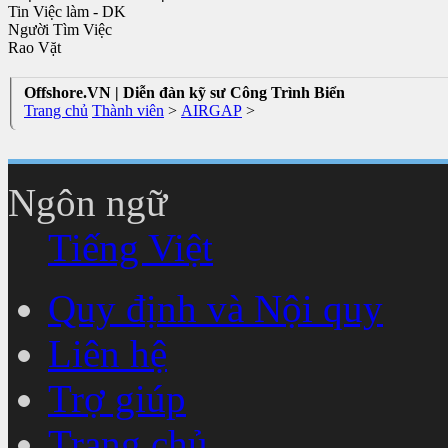
Tin Việc làm - DK
Người Tìm Việc
Rao Vặt
Offshore.VN | Diễn đàn kỹ sư Công Trình Biển
Trang chủ
Thành viên
>
AIRGAP
>
Ngôn ngữ
Tiếng Việt
Quy định và Nội quy
Liên hệ
Trợ giúp
Trang chủ