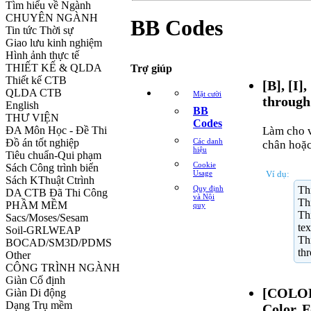
Tìm hiểu về Ngành
CHUYÊN NGÀNH
BB Codes
Tin tức Thời sự
Giao lưu kinh nghiệm
Hình ảnh thực tế
THIẾT KẾ & QLDA
Trợ giúp
Thiết kế CTB
[B], [I]
QLDA CTB
Mặt cười
through
English
BB
THƯ VIỆN
Codes
ĐA Môn Học - Đề Thi
Làm cho v
Đồ án tốt nghiệp
Các danh
chân hoặc
hiệu
Tiêu chuẩn-Qui phạm
Cookie
Sách Công trình biển
Ví dụ:
Usage
Sách KThuật Ctrình
Thi
Quy định
DA CTB Đã Thi Công
và Nội
Thi
PHẦM MỀM
quy
Thi
Sacs/Moses/Sesam
tex
Soil-GRLWEAP
Thi
BOCAD/SM3D/PDMS
thr
Other
CÔNG TRÌNH NGÀNH
Giàn Cố định
[COLO
Giàn Di động
Dạng Trụ mềm
Color, F