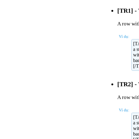
[TR1] -
A row wit
Ví dụ:
[T
a s
wit
ba
[/
[TR2] -
A row wit
Ví dụ:
[T
a s
wit
ba