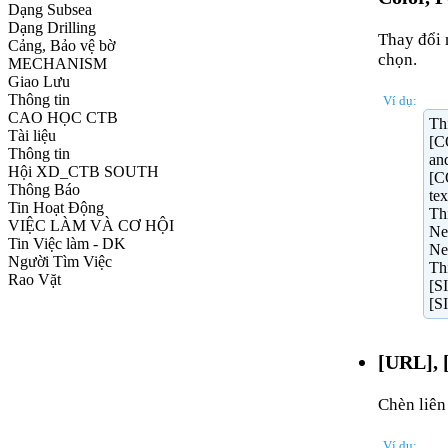
Dạng Subsea
Dạng Drilling
Thay đổi 
Cảng, Bảo vệ bờ
chọn.
MECHANISM
Giao Lưu
Thông tin
Ví dụ:
CAO HỌC CTB
Thi
Tài liệu
[C
Thông tin
an
Hội XD_CTB SOUTH
[C
Thông Báo
tex
Tin Hoạt Động
Th
VIỆC LÀM VÀ CƠ HỘI
Ne
Tin Việc làm - DK
Ne
Người Tìm Việc
Thi
Rao Vặt
[S
[S
[URL], 
Chèn liên
Ví dụ: