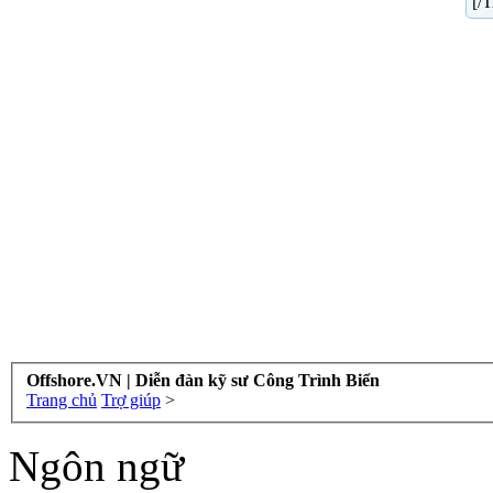
[/
Offshore.VN | Diễn đàn kỹ sư Công Trình Biển
Trang chủ
Trợ giúp
>
Ngôn ngữ