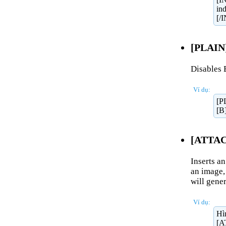
in
[/
[PLAIN]
Disables 
Ví dụ:
[P
[B
[ATTACH
Inserts an
an image, 
will gener
Ví dụ:
Hì
[A