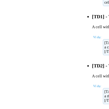
ce
[TD1] - 
A cell wit
Ví dụ:
[T
a c
[/
[TD2] - 
A cell wit
Ví dụ:
[T
a r
[/