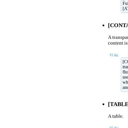
Ful
[A
[CONTA
A transpa
content is
Ví dụ:
[C
tra
flu
use
wh
an
[TABLE]
A table.
Ví dụ: