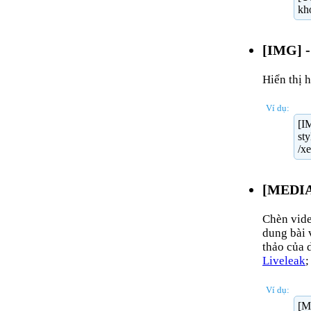
kh
[IMG] -
Hiển thị 
Ví dụ:
[IM
sty
/x
[MEDI
Chèn vide
dung bài 
thảo của 
Liveleak
Ví dụ:
[M