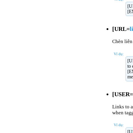
[U
[E
[URL=
l
Chèn liên
Ví dụ:
[U
to
[E
me
[USER=
Links to a
when tagg
Ví dụ:
[U