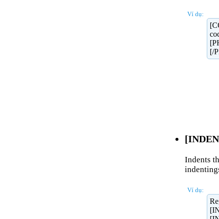
Ví dụ:
[C
co
[PH
[/
[INDENT
Indents th
indenting
Ví dụ:
Reg
[I
[I