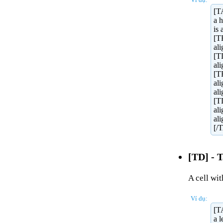
[T
a 
is 
[TR
ali
[TD
al
[T
al
al
[T
al
al
[/
[TD] - T
A cell wit
Ví dụ:
[T
a l