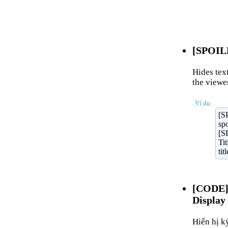
[SPOILE
Hides text
the viewer
Ví dụ:
[S
sp
[S
Tit
ti
[CODE]
Display
Hiển hị k