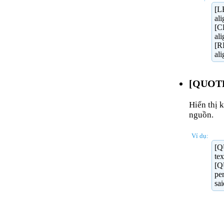
[L
al
[C
al
[R
al
[QUOTE]
Hiển thị 
nguồn.
Ví dụ:
[Q
te
[
pe
sa