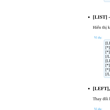
[LIST] -
Hiển thị 
Ví dụ:
[L
[*]
[*]
[/
[L
[*
[*
[/
[LEFT],
Thay đổi 
Ví dụ: