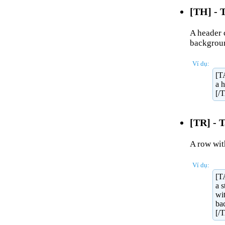
[TH] - 
A header c
backgrou
Ví dụ:
[T
a 
[/
[TR] - 
A row wit
Ví dụ:
[T
a s
wit
ba
[/