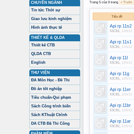
CHUYÊN NGÀNH
Trang 5 của 9 trang
< Trước
Tin tức Thời sự
Tiêu đề
Giao lưu kinh nghiệm
Api rp 11s2
Hình ảnh thực tế
53CB1
,
12/6/12
THIẾT KẾ & QLDA
Api rp 11s1
Thiết kế CTB
53CB1
,
12/6/12
QLDA CTB
Api rp 11l
English
53CB1
,
12/6/12
THƯ VIỆN
Api rp 11g
53CB1
,
12/6/12
ĐA Môn Học - Đề Thi
Đồ án tốt nghiệp
Api rp 11er
53CB1
,
12/6/12
Tiêu chuẩn-Qui phạm
Api rp 11br
Sách Công trình biển
53CB1
,
12/6/12
Sách KThuật Ctrình
Api rp 11ar
DA CTB Đã Thi Công
53CB1
,
12/6/12
PHẦM MỀM