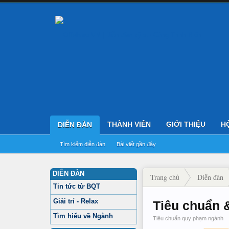
THÀNH VIÊN
GIỚI THIỆU
H
DIỄN ĐÀN
Tìm kiếm diễn đàn
Bài viết gần đây
DIỄN ĐÀN
Trang chủ
Diễn đàn
Tin tức từ BQT
Giải trí - Relax
Tiêu chuẩn 
Tìm hiểu về Ngành
Tiêu chuẩn quy phạm ngành