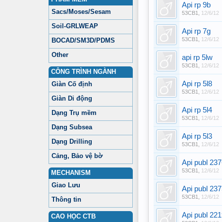
Api rp 9b
Sacs/Moses/Sesam
53CB1
,
12/6/12
Soil-GRLWEAP
Api rp 7g
53CB1
,
12/6/12
BOCAD/SM3D/PDMS
Other
api rp 5lw
53CB1
,
12/6/12
CÔNG TRÌNH NGÀNH
Api rp 5l8
Giàn Cố định
53CB1
,
12/6/12
Giàn Di động
Api rp 5l4
Dạng Trụ mềm
53CB1
,
12/6/12
Dạng Subsea
Api rp 5l3
Dạng Drilling
53CB1
,
12/6/12
Cảng, Bảo vệ bờ
Api publ 23
53CB1
,
12/6/12
MECHANISM
Giao Lưu
Api publ 23
53CB1
,
12/6/12
Thông tin
Api publ 22
CAO HỌC CTB