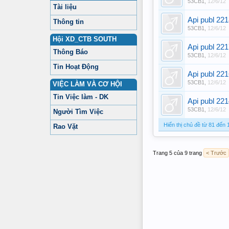
53CB1
,
12/6/12
Tài liệu
Api publ 22
Thông tin
53CB1
,
12/6/12
Hội XD_CTB SOUTH
Api publ 22
Thông Báo
53CB1
,
12/6/12
Tin Hoạt Động
Api publ 22
53CB1
,
12/6/12
VIỆC LÀM VÀ CƠ HỘI
Tin Việc làm - DK
Api publ 22
53CB1
,
12/6/12
Người Tìm Việc
Hiển thị chủ đề từ 81 đến
Rao Vặt
Trang 5 của 9 trang
< Trước