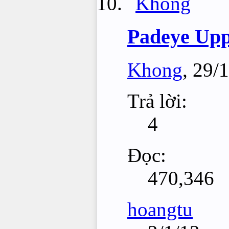
Padeye Upp
Khong
,
29/1
Trả lời:
4
Đọc:
470,346
hoangtu