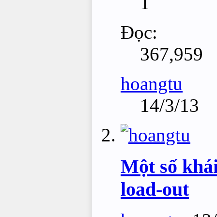
1
Đọc:
367,959
hoangtu
14/3/13
Một số khái
load-out