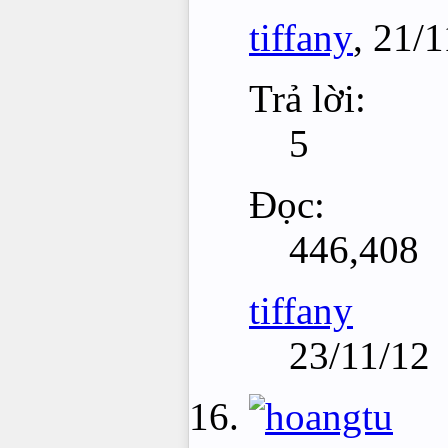
tiffany
,
21/1
Trả lời:
5
Đọc:
446,408
tiffany
23/11/12