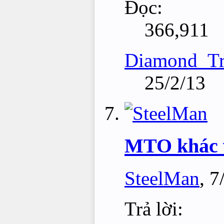
Đọc:
366,911
Diamond_Tr
25/2/13
MTO khác 
SteelMan
,
7
Trả lời: