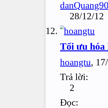
danQuang9
28/12/12
Tối ưu hóa
hoangtu
,
17
Trả lời:
2
Đọc: