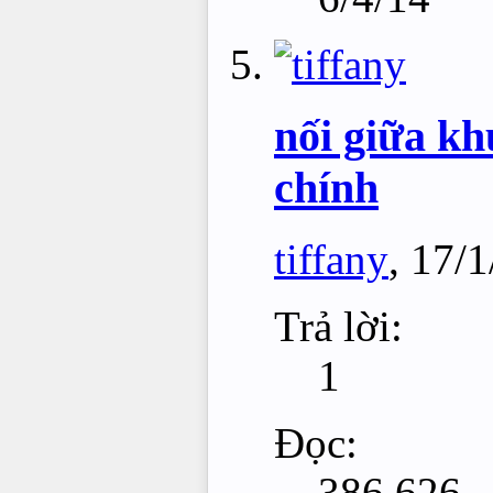
nối giữa kh
chính
tiffany
,
17/1
Trả lời:
1
Đọc:
386,626