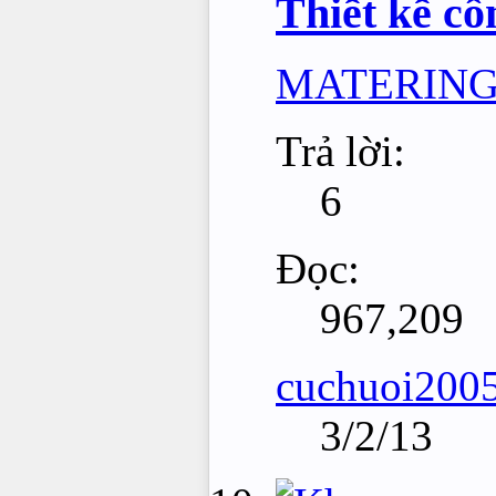
Thiết kế c
MATERIN
Trả lời:
6
Đọc:
967,209
cuchuoi200
3/2/13