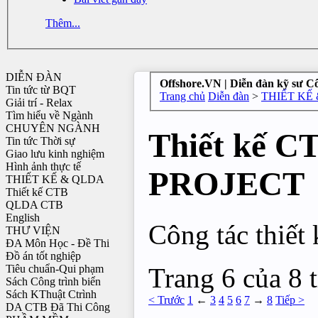
Thêm...
DIỄN ĐÀN
Offshore.VN | Diễn đàn kỹ sư C
Tin tức từ BQT
Trang chủ
Diễn đàn
>
THIẾT KẾ
Giải trí - Relax
Tìm hiểu về Ngành
CHUYÊN NGÀNH
Thiết kế 
Tin tức Thời sự
Giao lưu kinh nghiệm
Hình ảnh thực tế
PROJECT
THIẾT KẾ & QLDA
Thiết kế CTB
QLDA CTB
English
Công tác thiết
THƯ VIỆN
ĐA Môn Học - Đề Thi
Đồ án tốt nghiệp
Trang 6 của 8 
Tiêu chuẩn-Qui phạm
Sách Công trình biển
Sách KThuật Ctrình
< Trước
1
←
3
4
5
6
7
→
8
Tiếp >
DA CTB Đã Thi Công