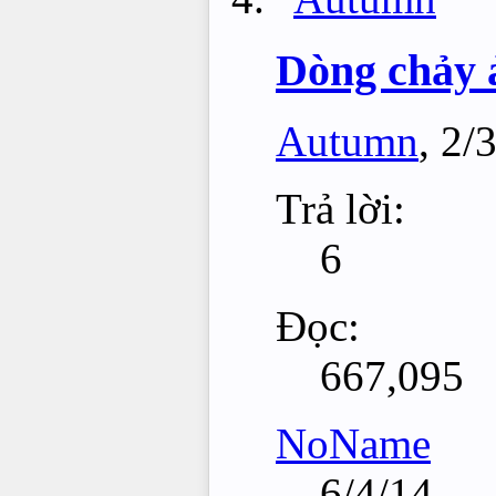
Dòng chảy 
Autumn
,
2/
Trả lời:
6
Đọc:
667,095
NoName
6/4/14