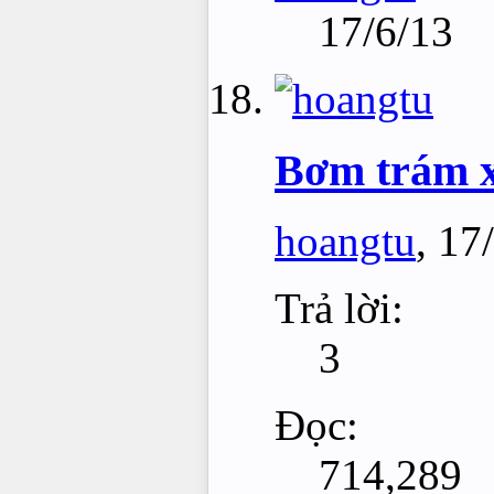
17/6/13
Bơm trám x
hoangtu
,
17
Trả lời:
3
Đọc:
714,289