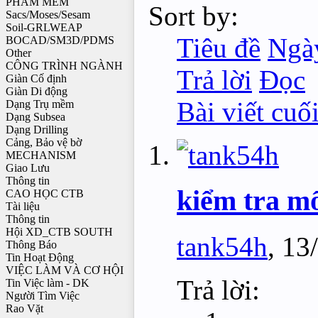
PHẦM MỀM
Sort by:
Sacs/Moses/Sesam
Soil-GRLWEAP
Tiêu đề
Ngày
BOCAD/SM3D/PDMS
Other
CÔNG TRÌNH NGÀNH
Trả lời
Đọc
Giàn Cố định
Giàn Di động
Bài viết cuố
Dạng Trụ mềm
Dạng Subsea
Dạng Drilling
Cảng, Bảo vệ bờ
MECHANISM
Giao Lưu
Thông tin
kiểm tra mố
CAO HỌC CTB
Tài liệu
Thông tin
Hội XD_CTB SOUTH
tank54h
,
13
Thông Báo
Tin Hoạt Động
VIỆC LÀM VÀ CƠ HỘI
Trả lời:
Tin Việc làm - DK
Người Tìm Việc
Rao Vặt