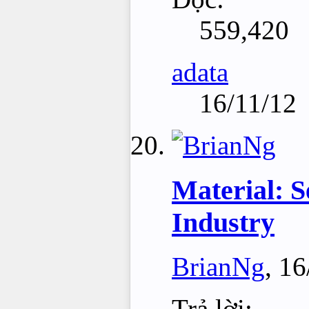
559,420
adata
16/11/12
Material: S
Industry
BrianNg
,
16
Trả lời: