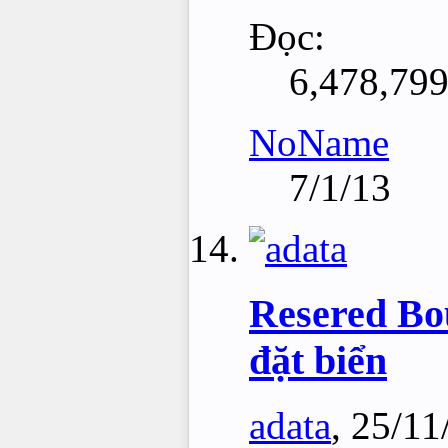
Đọc:
6,478,79
NoName
7/1/13
Resered Bou
đặt biển
adata
,
25/11