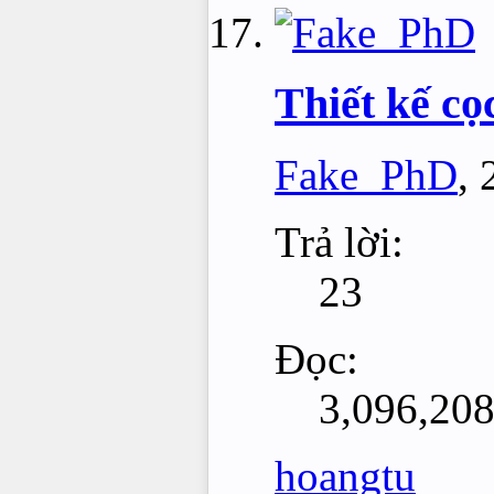
Thiết kế cọ
Fake_PhD
,
Trả lời:
23
Đọc:
3,096,20
hoangtu