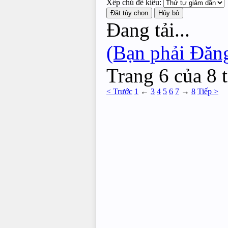
Xếp chủ đề kiểu:
Đang tải...
(Bạn phải Đăng
Trang 6 của 8 
< Trước
1
←
3
4
5
6
7
→
8
Tiếp >