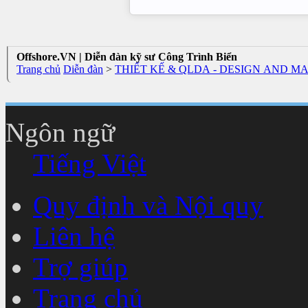
Offshore.VN | Diễn đàn kỹ sư Công Trình Biển
Trang chủ
Diễn đàn
>
THIẾT KẾ & QLDA - DESIGN AND 
Ngôn ngữ
Tiếng Việt
Quy định và Nội quy
Liên hệ
Trợ giúp
Trang chủ