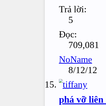
Trả lời:
5
Đọc:
709,081
NoName
8/12/12
phá vỡ liên