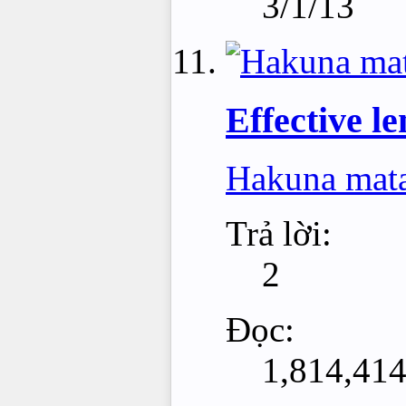
3/1/13
Effective le
Hakuna mata
Trả lời:
2
Đọc:
1,814,41