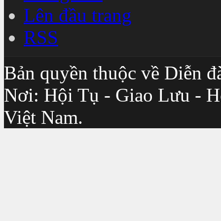
Lên đầu trang
RSS
Bản quyền thuộc về Diễn đ
Nơi: Hội Tụ - Giao Lưu - H
Việt Nam.