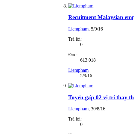
Recuitment Malaysian emp
Liempham
,
5/9/16
Trả lời:
0
Đọc:
613,018
Liempham
5/9/16
Tuyển gấp 02 vị trí thay t
Liempham
,
30/8/16
Trả lời:
0