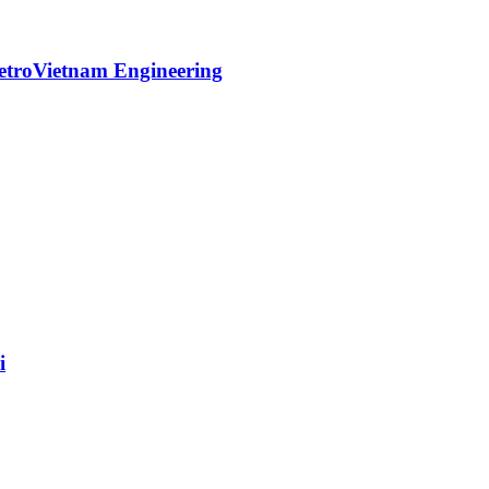
etroVietnam Engineering
i