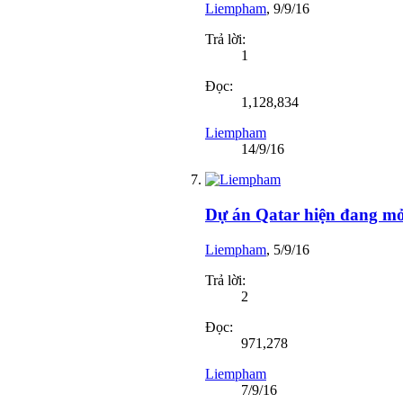
Liempham
,
9/9/16
Trả lời:
1
Đọc:
1,128,834
Liempham
14/9/16
Dự án Qatar hiện đang mở 
Liempham
,
5/9/16
Trả lời:
2
Đọc:
971,278
Liempham
7/9/16