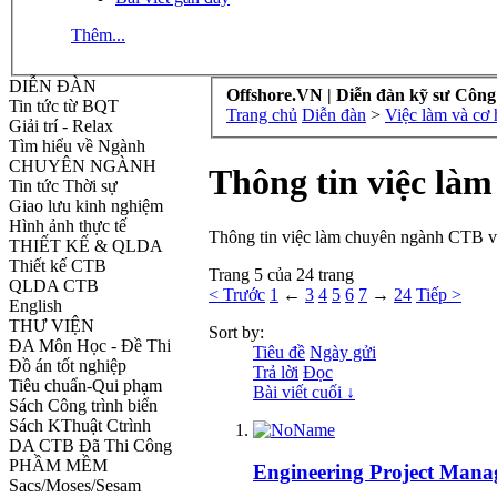
Thêm...
DIỄN ĐÀN
Offshore.VN | Diễn đàn kỹ sư Công
Tin tức từ BQT
Trang chủ
Diễn đàn
>
Việc làm và cơ 
Giải trí - Relax
Tìm hiểu về Ngành
CHUYÊN NGÀNH
Thông tin việc làm
Tin tức Thời sự
Giao lưu kinh nghiệm
Hình ảnh thực tế
Thông tin việc làm chuyên ngành CTB 
THIẾT KẾ & QLDA
Thiết kế CTB
Trang 5 của 24 trang
QLDA CTB
< Trước
1
←
3
4
5
6
7
→
24
Tiếp >
English
THƯ VIỆN
Sort by:
ĐA Môn Học - Đề Thi
Tiêu đề
Ngày gửi
Đồ án tốt nghiệp
Trả lời
Đọc
Tiêu chuẩn-Qui phạm
Bài viết cuối ↓
Sách Công trình biển
Sách KThuật Ctrình
DA CTB Đã Thi Công
PHẦM MỀM
Engineering Project Manag
Sacs/Moses/Sesam