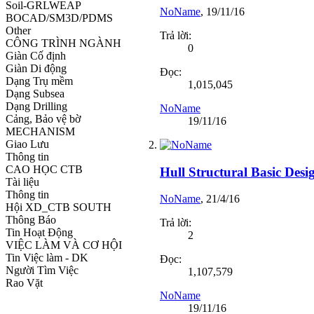
Soil-GRLWEAP
NoName
,
19/11/16
BOCAD/SM3D/PDMS
Other
Trả lời:
CÔNG TRÌNH NGÀNH
0
Giàn Cố định
Giàn Di động
Đọc:
Dạng Trụ mềm
1,015,045
Dạng Subsea
Dạng Drilling
NoName
Cảng, Bảo vệ bờ
19/11/16
MECHANISM
Giao Lưu
Thông tin
CAO HỌC CTB
Hull Structural Basic Desi
Tài liệu
Thông tin
NoName
,
21/4/16
Hội XD_CTB SOUTH
Thông Báo
Trả lời:
Tin Hoạt Động
2
VIỆC LÀM VÀ CƠ HỘI
Tin Việc làm - DK
Đọc:
Người Tìm Việc
1,107,579
Rao Vặt
NoName
19/11/16