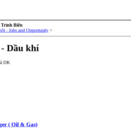
 Trình Biển
hội - Jobs and Opportunity
>
 - Dầu khí
và DK
er ( Oil & Gas)