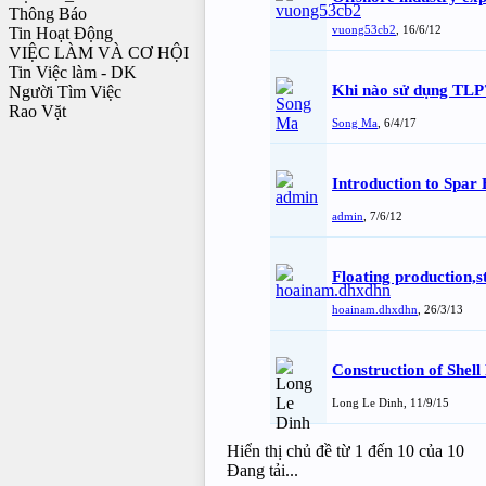
Thông Báo
vuong53cb2
,
16/6/12
Tin Hoạt Động
VIỆC LÀM VÀ CƠ HỘI
Tin Việc làm - DK
Khi nào sử dụng TLP
Người Tìm Việc
Rao Vặt
Song Ma
,
6/4/17
Introduction to Spar
admin
,
7/6/12
Floating production,
hoainam.dhxdhn
,
26/3/13
Construction of Shell
Long Le Dinh
,
11/9/15
Hiển thị chủ đề từ 1 đến 10 của 10
Đang tải...