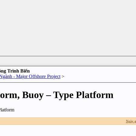
ông Trình Biển
Ngành - Major Offshore Project
>
form, Buoy – Type Platform
latform
Ngày g