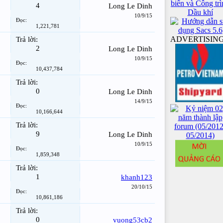
4
Long Le Dinh
10/9/15
Đọc:
1,221,781
ADVERTISIN
Trả lời:
2
Long Le Dinh
10/9/15
Đọc:
10,437,784
Trả lời:
0
Long Le Dinh
14/9/15
Đọc:
10,166,644
Trả lời:
9
Long Le Dinh
10/9/15
Đọc:
1,859,348
Trả lời:
1
khanh123
20/10/15
Đọc:
10,861,186
Trả lời:
0
vuong53cb2