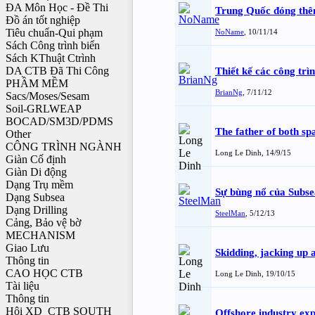
ĐA Môn Học - Đề Thi
Trung Quốc đóng thê
Đồ án tốt nghiệp
Tiêu chuẩn-Qui phạm
NoName
,
10/11/14
Sách Công trình biển
Sách KThuật Ctrình
DA CTB Đã Thi Công
Thiết kế các công tr
PHẦM MỀM
BrianNg
,
7/11/12
Sacs/Moses/Sesam
Soil-GRLWEAP
BOCAD/SM3D/PDMS
The father of both 
Other
CÔNG TRÌNH NGÀNH
Long Le Dinh
,
14/9/15
Giàn Cố định
Giàn Di động
Dạng Trụ mềm
Sự bùng nổ của Subsea
Dạng Subsea
Dạng Drilling
SteelMan
,
5/12/13
Cảng, Bảo vệ bờ
MECHANISM
Giao Lưu
Skidding, jacking up 
Thông tin
CAO HỌC CTB
Long Le Dinh
,
19/10/15
Tài liệu
Thông tin
Hội XD_CTB SOUTH
Offshore industry ex