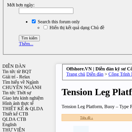
Mới hơn ngày:
Search this forum only
Hiển thị kết quả dạng Chủ đề
Thêm...
DIỄN ĐÀN
Offshore.VN | Diễn đàn kỹ sư C
Tin tức từ BQT
Trang chủ
Diễn đàn
>
Công Trình 
Giải trí - Relax
Tìm hiểu về Ngành
CHUYÊN NGÀNH
Tension Leg Plat
Tin tức Thời sự
Giao lưu kinh nghiệm
Hình ảnh thực tế
Tension Leg Platform, Buoy – Type P
THIẾT KẾ & QLDA
Thiết kế CTB
Tiêu đề ↓
QLDA CTB
English
THƯ VIỆN