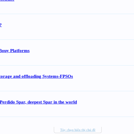
?
 Bouy Platforms
storage and offloading Systems-FPSOs
 Perdido Spar, deepest Spar in the world
Tùy chọn hiển thị chủ đề