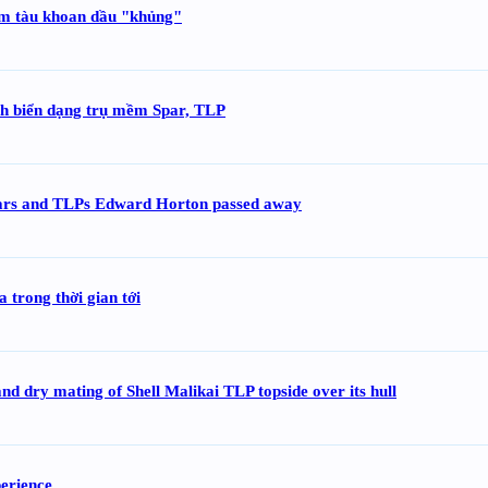
m tàu khoan dầu "khủng"
ình biển dạng trụ mềm Spar, TLP
spars and TLPs Edward Horton passed away
 trong thời gian tới
and dry mating of Shell Malikai TLP topside over its hull
perience