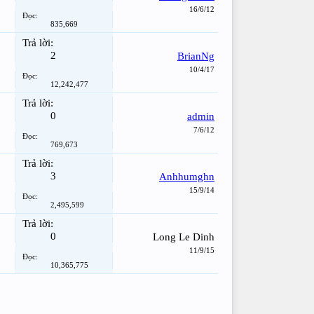
16/6/12
Đọc:
835,669
Trả lời:
2
BrianNg
10/4/17
Đọc:
12,242,477
Trả lời:
0
admin
7/6/12
Đọc:
769,673
Trả lời:
3
Anhhumghn
15/9/14
Đọc:
2,495,599
Trả lời:
0
Long Le Dinh
11/9/15
Đọc:
10,365,775