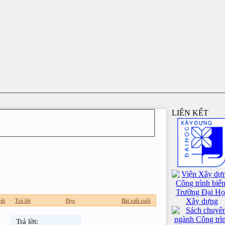
LIÊN KẾT
ửi
Trả lời
Đọc
Bài viết cuối
Trả lời: