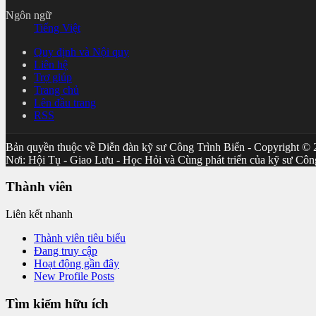
Ngôn ngữ
Tiếng Việt
Quy định và Nội quy
Liên hệ
Trợ giúp
Trang chủ
Lên đầu trang
RSS
Bản quyền thuộc về Diễn đàn kỹ sư Công Trình Biển - Copyright ©
Nơi: Hội Tụ - Giao Lưu - Học Hỏi và Cùng phát triển của kỹ sư Côn
Thành viên
Liên kết nhanh
Thành viên tiêu biểu
Đang truy cập
Hoạt động gần đây
New Profile Posts
Tìm kiếm hữu ích