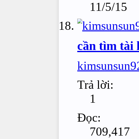
11/5/15
cần tìm tài
kimsunsun9
Trả lời:
1
Đọc:
709,417