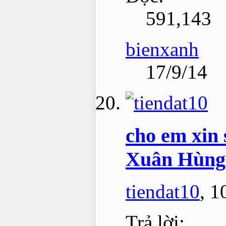
591,143
bienxanh
17/9/14
cho em xin 
Xuân Hùng
tiendat10
,
1
Trả lời: