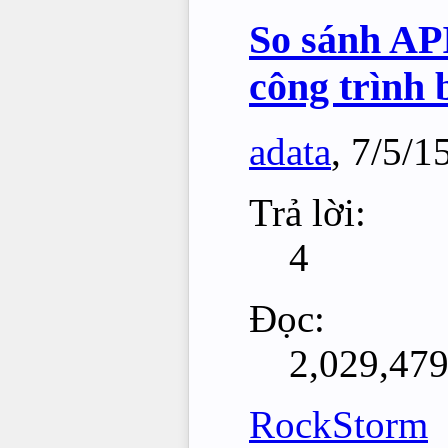
So sánh AP
công trình 
adata
,
7/5/1
Trả lời:
4
Đọc:
2,029,47
RockStorm