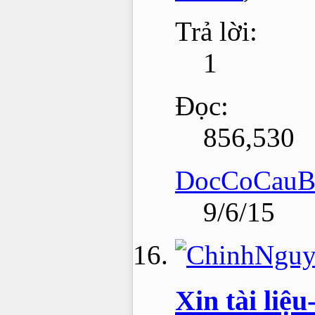
Trả lời:
1
Đọc:
856,530
DocCoCauB
9/6/15
Xin tài liệ