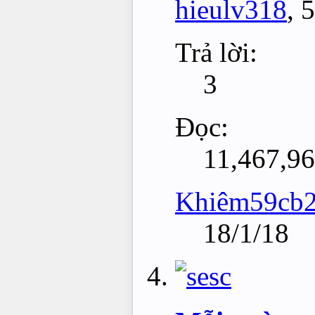
hieulv318
,
5
Trả lời:
3
Đọc:
11,467,9
Khiêm59cb
18/1/18