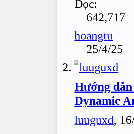
Đọc:
642,717
hoangtu
25/4/25
Hướng dẫn 
Dynamic An
luuguxd
,
16