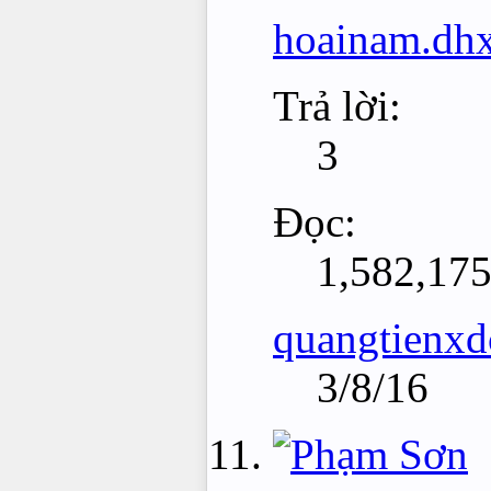
hoainam.dh
Trả lời:
3
Đọc:
1,582,17
quangtienxd
3/8/16