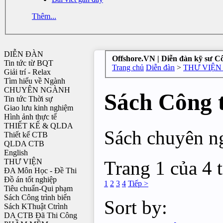
Thêm...
DIỄN ĐÀN
Offshore.VN | Diễn đàn kỹ sư C
Tin tức từ BQT
Trang chủ
Diễn đàn
>
THƯ VIỆN
Giải trí - Relax
Tìm hiểu về Ngành
CHUYÊN NGÀNH
Sách Công 
Tin tức Thời sự
Giao lưu kinh nghiệm
Hình ảnh thực tế
THIẾT KẾ & QLDA
Sách chuyên ng
Thiết kế CTB
QLDA CTB
English
Trang 1 của 4 
THƯ VIỆN
ĐA Môn Học - Đề Thi
Đồ án tốt nghiệp
1
2
3
4
Tiếp >
Tiêu chuẩn-Qui phạm
Sách Công trình biển
Sort by:
Sách KThuật Ctrình
DA CTB Đã Thi Công