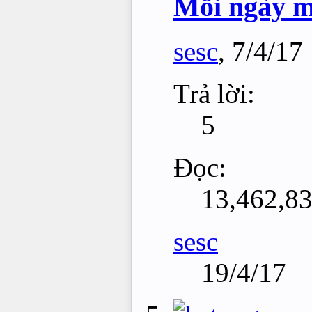
Mỗi ngày mộ
sesc
,
7/4/17
Trả lời:
5
Đọc:
13,462,8
sesc
19/4/17