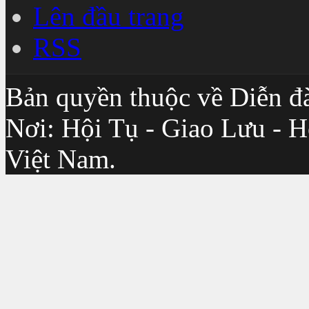
Lên đầu trang
RSS
Bản quyền thuộc về Diễn đ
Nơi: Hội Tụ - Giao Lưu - H
Việt Nam.