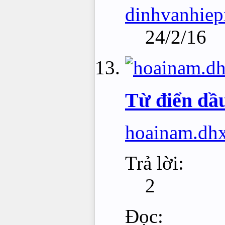
dinhvanhie
24/2/16
Từ điển dầu
hoainam.dh
Trả lời:
2
Đọc: