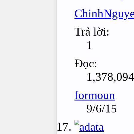
ChinhNguy
Trả lời:
1
Đọc:
1,378,09
formoun
9/6/15