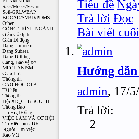
Tiêu đề
Ngà
PHẦM MỀM
Sacs/Moses/Sesam
Soil-GRLWEAP
Trả lời
Đọc
BOCAD/SM3D/PDMS
Other
Bài viết cuố
CÔNG TRÌNH NGÀNH
Giàn Cố định
Giàn Di động
Dạng Trụ mềm
Dạng Subsea
Dạng Drilling
Cảng, Bảo vệ bờ
Hướng dẫn t
MECHANISM
Giao Lưu
Thông tin
CAO HỌC CTB
admin
,
17/5
Tài liệu
Thông tin
Hội XD_CTB SOUTH
Trả lời:
Thông Báo
Tin Hoạt Động
VIỆC LÀM VÀ CƠ HỘI
2
Tin Việc làm - DK
Người Tìm Việc
Rao Vặt