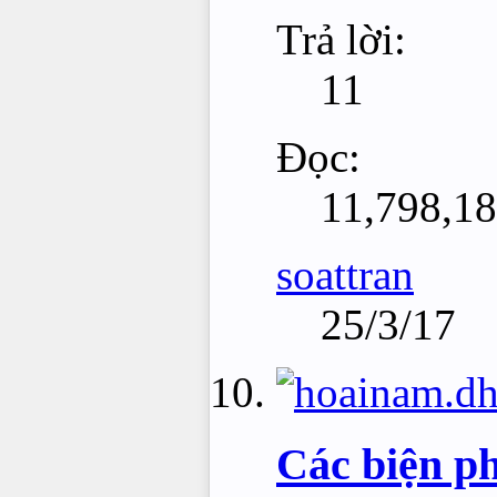
Trả lời:
11
Đọc:
11,798,1
soattran
25/3/17
Các biện ph