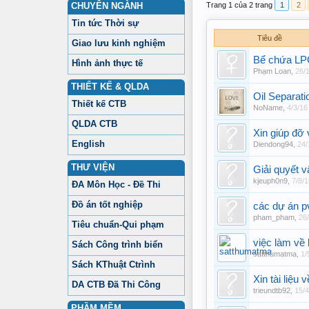
CHUYÊN NGÀNH
Trang 1 của 2 trang
1
2
Tin tức Thời sự
Tiêu đề
Giao lưu kinh nghiệm
Bể chứa L
Hình ảnh thực tế
Phạm Loan
,
26/
THIẾT KẾ & QLDA
Oil Separat
Thiết kế CTB
NoName
,
4/3/16
QLDA CTB
Xin giúp đỡ
English
Diendong94
,
24/
THƯ VIỆN
Giải quyết v
kjeuph0n9
,
7/8/1
ĐA Môn Học - Đề Thi
Đồ án tốt nghiệp
các dự án p
pham_pham
,
26
Tiêu chuẩn-Qui phạm
việc làm về 
Sách Công trình biển
satthumatma
,
1/
Sách KThuật Ctrình
Xin tài liệu
DA CTB Đã Thi Công
trieundtb92
,
15/4
PHẦM MỀM