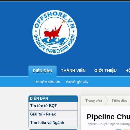
THÀNH VIÊN
GIỚI THIỆU
H
DIỄN ĐÀN
Tìm kiếm diễn đàn
Bài viết gần đây
DIỄN ĐÀN
Trang chủ
Diễn đàn
Tin tức từ BQT
Giải trí - Relax
Pipeline Ch
Tìm hiểu về Ngành
Pipeline Chuyên ngành Đường 