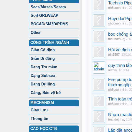
Technip Pip
Sacs/Moses/Sesam
ch3coohminh
,
2
Soil-GRLWEAP
Huyndai Pip
ch3coohminh
,
2
BOCAD/SM3D/PDMS
Other
bọc chống ă
trieundtb92
,
7/1/
CÔNG TRÌNH NGÀNH
Hỏi về định
Giàn Cố định
tdh3587
,
13/11/1
Giàn Di động
quy trình lắ
Dạng Trụ mềm
admin
,
1/10/14
Dạng Subsea
Fire pump tu
Dạng Drilling
thường gặp
ch3coohminh
,
2
Cảng, Bảo vệ bờ
Tính toán t
MECHANISM
ch3coohminh
,
11
Giao Lưu
Nhựa mastic
Thông tin
tuandat_hp
,
15/6
CAO HỌC CTB
Lắp đặt ano