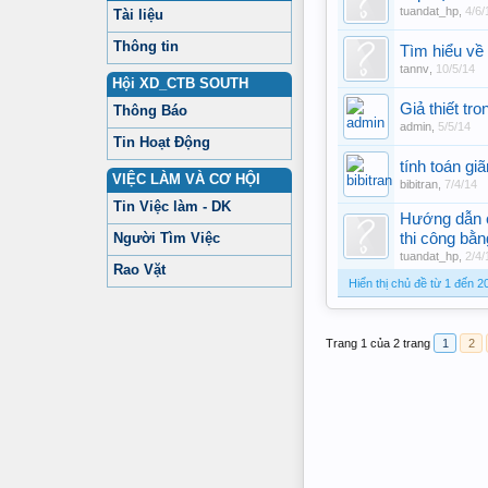
tuandat_hp
,
4/6/
Tài liệu
Thông tin
Tìm hiểu về
tannv
,
10/5/14
Hội XD_CTB SOUTH
Giả thiết tr
Thông Báo
admin
,
5/5/14
Tin Hoạt Động
tính toán g
VIỆC LÀM VÀ CƠ HỘI
bibitran
,
7/4/14
Tin Việc làm - DK
Hướng dẫn c
Người Tìm Việc
thi công bằn
tuandat_hp
,
2/4/
Rao Vặt
Hiển thị chủ đề từ 1 đến 2
Trang 1 của 2 trang
1
2