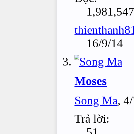
1,981,54
thienthanh8
16/9/14
Moses
Song Ma
,
4/
Trả lời:
51