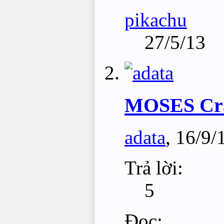
pikachu
27/5/13
MOSES Cr
adata
,
16/9/
Trả lời:
5
Đọc: