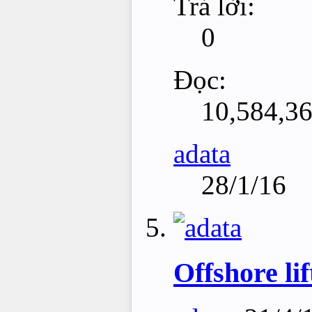
Trả lời:
0
Đọc:
10,584,3
adata
28/1/16
Offshore li