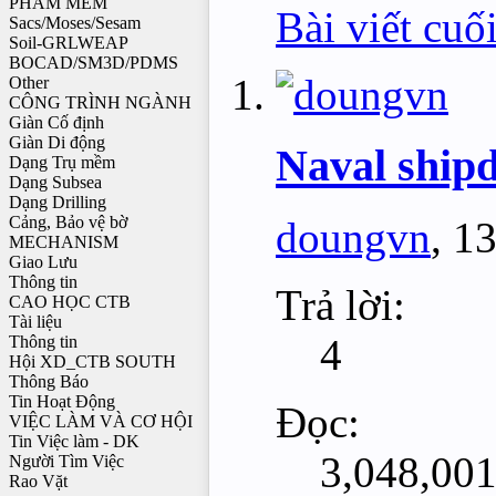
PHẦM MỀM
Bài viết cuố
Sacs/Moses/Sesam
Soil-GRLWEAP
BOCAD/SM3D/PDMS
Other
CÔNG TRÌNH NGÀNH
Giàn Cố định
Giàn Di động
Naval shipd
Dạng Trụ mềm
Dạng Subsea
Dạng Drilling
Cảng, Bảo vệ bờ
doungvn
,
13
MECHANISM
Giao Lưu
Thông tin
Trả lời:
CAO HỌC CTB
Tài liệu
4
Thông tin
Hội XD_CTB SOUTH
Thông Báo
Tin Hoạt Động
Đọc:
VIỆC LÀM VÀ CƠ HỘI
Tin Việc làm - DK
3,048,00
Người Tìm Việc
Rao Vặt