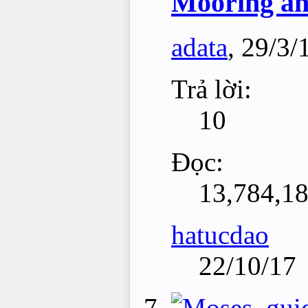
Mooring an
adata
,
29/3/
Trả lời:
10
Đọc:
13,784,1
hatucdao
22/10/17