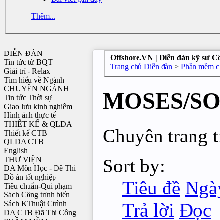
Thêm...
DIỄN ĐÀN
Offshore.VN | Diễn đàn kỹ sư C
Tin tức từ BQT
Trang chủ
Diễn đàn
>
Phần mềm ch
Giải trí - Relax
Tìm hiểu về Ngành
CHUYÊN NGÀNH
MOSES/S
Tin tức Thời sự
Giao lưu kinh nghiệm
Hình ảnh thực tế
THIẾT KẾ & QLDA
Chuyên trang t
Thiết kế CTB
QLDA CTB
English
Sort by:
THƯ VIỆN
ĐA Môn Học - Đề Thi
Đồ án tốt nghiệp
Tiêu đề
Ngà
Tiêu chuẩn-Qui phạm
Sách Công trình biển
Trả lời
Đọc
Sách KThuật Ctrình
DA CTB Đã Thi Công