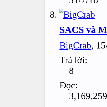
SACS và M
BigCrab
,
15
Trả lời:
8
Đọc:
3,169,25