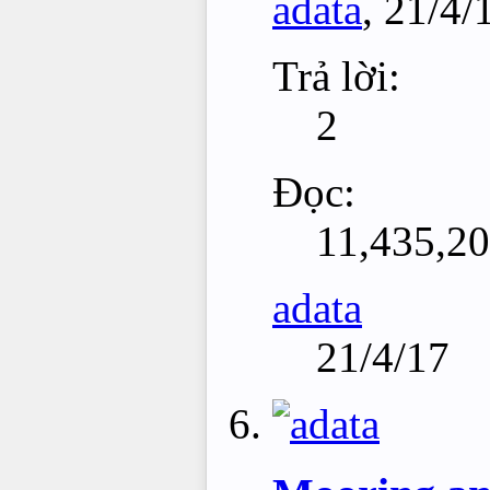
adata
,
21/4/
Trả lời:
2
Đọc:
11,435,2
adata
21/4/17