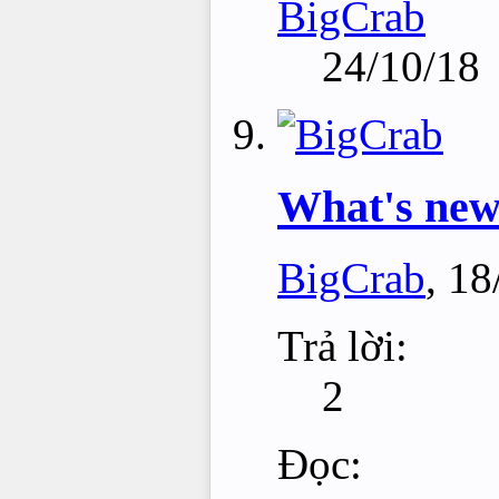
BigCrab
24/10/18
What's ne
BigCrab
,
18
Trả lời:
2
Đọc: