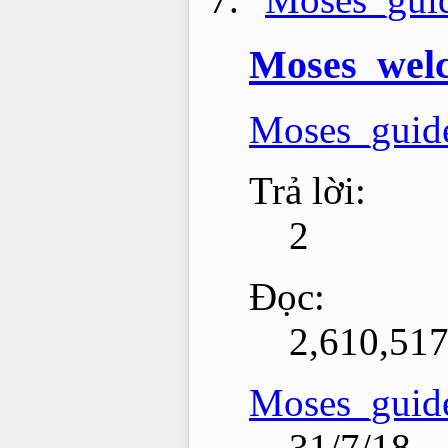
Moses_wel
Moses_guid
Trả lời:
2
Đọc:
2,610,51
Moses_guid
31/7/18