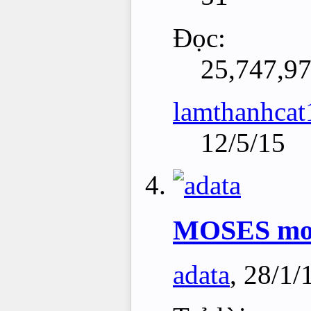
Đọc:
25,747,9
lamthanhcat
12/5/15
MOSES mode
adata
,
28/1/