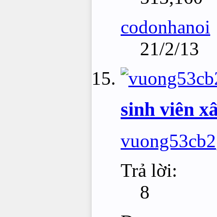
codonhanoi
21/2/13
sinh viên x
vuong53cb2
Trả lời:
8