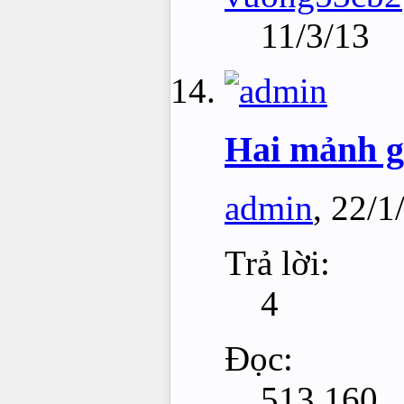
11/3/13
Hai mảnh g
admin
,
22/1
Trả lời:
4
Đọc:
513,160