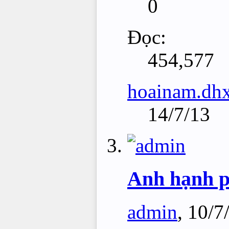
0
Đọc:
454,577
hoainam.dh
14/7/13
Anh hạnh ph
admin
,
10/7