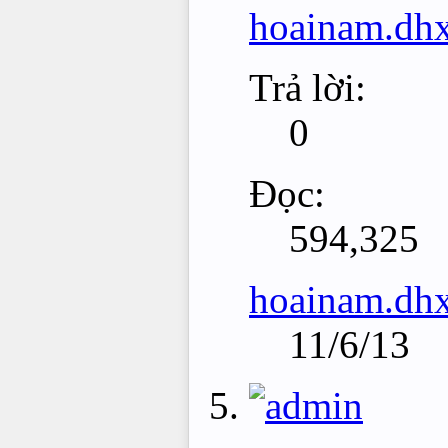
hoainam.dh
Trả lời:
0
Đọc:
594,325
hoainam.dh
11/6/13