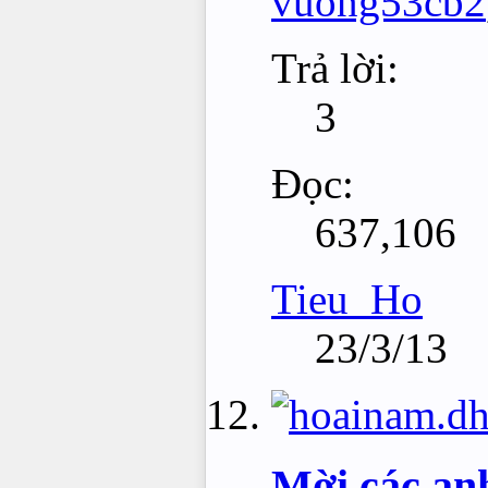
vuong53cb2
Trả lời:
3
Đọc:
637,106
Tieu_Ho
23/3/13
Mời các anh