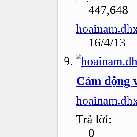
447,648
hoainam.dh
16/4/13
Cảm động v
hoainam.dh
Trả lời:
0