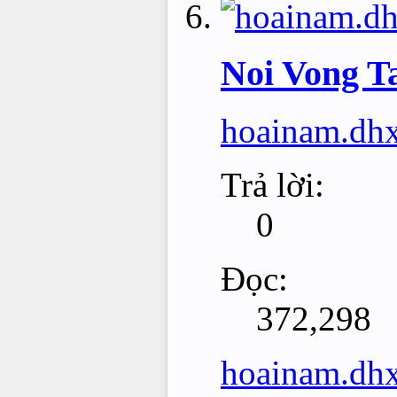
Noi Vong Ta
hoainam.dh
Trả lời:
0
Đọc:
372,298
hoainam.dh