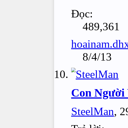
Đọc:
489,361
hoainam.dh
8/4/13
Con Người 
SteelMan
,
2