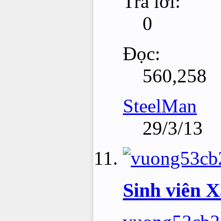
Trả lời:
0
Đọc:
560,258
SteelMan
29/3/13
Sinh viên 