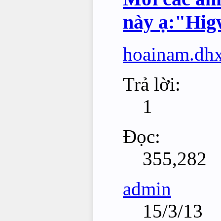
này ạ:"Hig
hoainam.dh
Trả lời:
1
Đọc:
355,282
admin
15/3/13