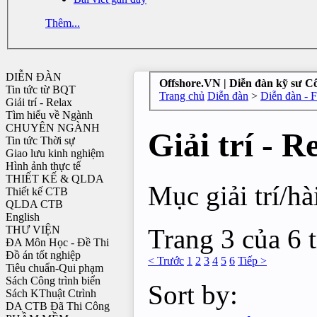
Thêm...
DIỄN ĐÀN
Offshore.VN | Diễn đàn kỹ sư C
Tin tức từ BQT
Trang chủ
Diễn đàn
>
Diễn đàn - 
Giải trí - Relax
Tìm hiểu về Ngành
CHUYÊN NGÀNH
Giải trí - R
Tin tức Thời sự
Giao lưu kinh nghiệm
Hình ảnh thực tế
THIẾT KẾ & QLDA
Mục giải trí/hà
Thiết kế CTB
QLDA CTB
English
Trang 3 của 6 
THƯ VIỆN
ĐA Môn Học - Đề Thi
Đồ án tốt nghiệp
< Trước
1
2
3
4
5
6
Tiếp >
Tiêu chuẩn-Qui phạm
Sách Công trình biển
Sort by:
Sách KThuật Ctrình
DA CTB Đã Thi Công