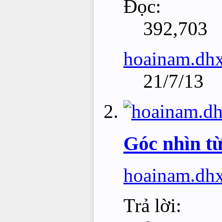
Đọc:
392,703
hoainam.dh
21/7/13
Góc nhìn t
hoainam.dh
Trả lời: