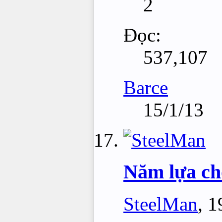
2
Đọc:
537,107
Barce
15/1/13
Năm lựa ch
SteelMan
,
1