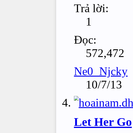
Trả lời:
1
Đọc:
572,472
Ne0_Njcky
10/7/13
Let Her Go