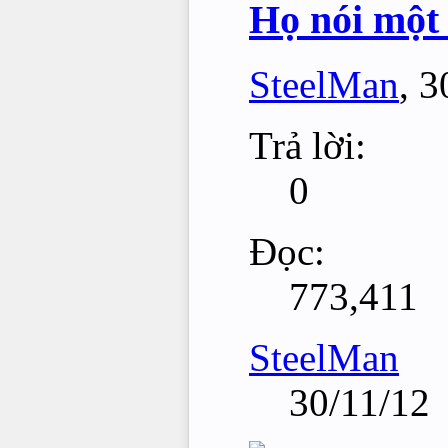
Họ nói một
SteelMan
,
3
Trả lời:
0
Đọc:
773,411
SteelMan
30/11/12