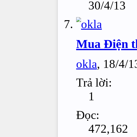
30/4/13
Mua Điện t
okla
,
18/4/1
Trả lời:
1
Đọc:
472,162