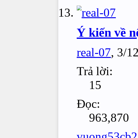
Ý kiến về n
real-07
,
3/1
Trả lời:
15
Đọc:
963,870
vuong53cb2