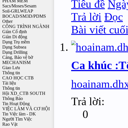
Tiêu đề
Ngà
PHẦM MỀM
Sacs/Moses/Sesam
Soil-GRLWEAP
Trả lời
Đọc
BOCAD/SM3D/PDMS
Other
Bài viết cuố
CÔNG TRÌNH NGÀNH
Giàn Cố định
Giàn Di động
Dạng Trụ mềm
Dạng Subsea
Dạng Drilling
Cảng, Bảo vệ bờ
Ca khúc :T
MECHANISM
Giao Lưu
Thông tin
CAO HỌC CTB
hoainam.dh
Tài liệu
Thông tin
Hội XD_CTB SOUTH
Trả lời:
Thông Báo
Tin Hoạt Động
VIỆC LÀM VÀ CƠ HỘI
0
Tin Việc làm - DK
Người Tìm Việc
Rao Vặt