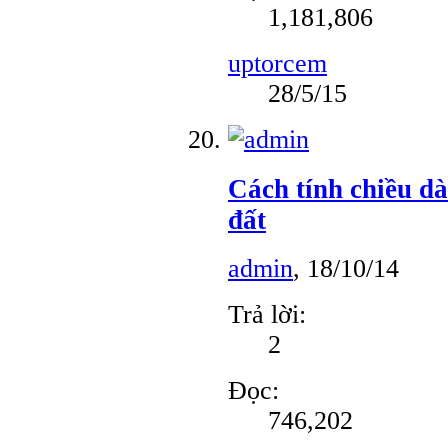
1,181,806
uptorcem
28/5/15
Cách tính chiều dà
đất
admin
,
18/10/14
Trả lời:
2
Đọc:
746,202