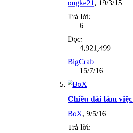
ongke21
,
19/3/15
Trả lời:
6
Đọc:
4,921,499
BigCrab
15/7/16
Chiều dài làm việc
BoX
,
9/5/16
Trả lời: