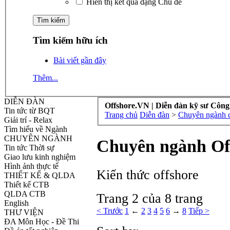
Hiển thị kết quả dạng Chủ đề
Tìm kiếm hữu ích
Bài viết gần đây
Thêm...
DIỄN ĐÀN
Offshore.VN | Diễn đàn kỹ sư Công
Tin tức từ BQT
Trang chủ
Diễn đàn
>
Chuyên ngành cô
Giải trí - Relax
Tìm hiểu về Ngành
CHUYÊN NGÀNH
Chuyên ngành Of
Tin tức Thời sự
Giao lưu kinh nghiệm
Hình ảnh thực tế
Kiến thức offshore
THIẾT KẾ & QLDA
Thiết kế CTB
QLDA CTB
Trang 2 của 8 trang
English
< Trước
1
←
2
3
4
5
6
→
8
Tiếp >
THƯ VIỆN
ĐA Môn Học - Đề Thi