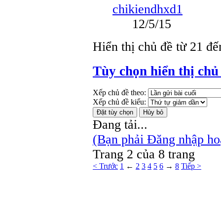
chikiendhxd1
12/5/15
Hiển thị chủ đề từ 21 đ
Tùy chọn hiển thị chủ
Xếp chủ đề theo:
Xếp chủ đề kiểu:
Đang tải...
(Bạn phải Đăng nhập hoặ
Trang 2 của 8 trang
< Trước
1
←
2
3
4
5
6
→
8
Tiếp >