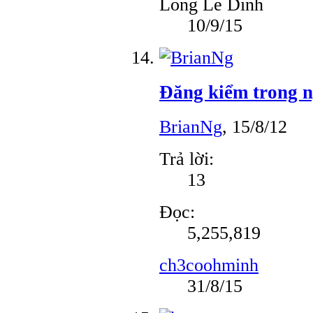
Long Le Dinh
10/9/15
Đăng kiểm trong n
BrianNg
,
15/8/12
Trả lời:
13
Đọc:
5,255,819
ch3coohminh
31/8/15