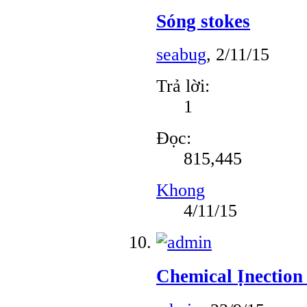
Sóng stokes
seabug
,
2/11/15
Trả lời:
1
Đọc:
815,445
Khong
4/11/15
Chemical Ịnection 