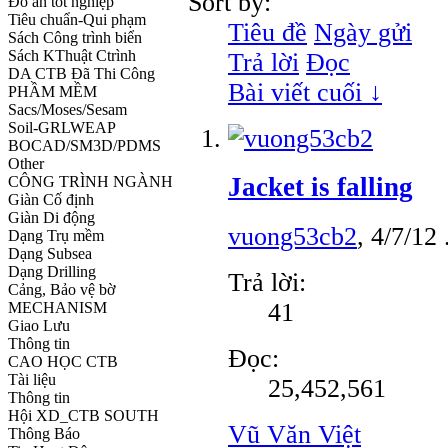
Sort by:
Đồ án tốt nghiệp
Tiêu chuẩn-Qui phạm
Tiêu đề
Ngày gửi
Sách Công trình biển
Sách KThuật Ctrình
Trả lời
Đọc
DA CTB Đã Thi Công
Bài viết cuối ↓
PHẦM MỀM
Sacs/Moses/Sesam
Soil-GRLWEAP
BOCAD/SM3D/PDMS
Other
Jacket is falling
CÔNG TRÌNH NGÀNH
Giàn Cố định
Giàn Di động
vuong53cb2
,
4/7/12
Dạng Trụ mềm
Dạng Subsea
Dạng Drilling
Trả lời:
Cảng, Bảo vệ bờ
41
MECHANISM
Giao Lưu
Thông tin
Đọc:
CAO HỌC CTB
Tài liệu
25,452,561
Thông tin
Hội XD_CTB SOUTH
Vũ Văn Việt
Thông Báo