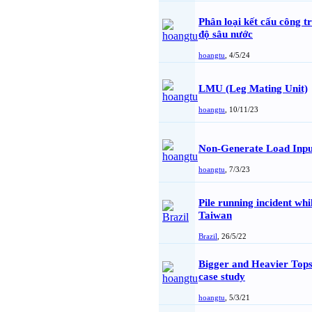
Phân loại kết cấu công tr
độ sâu nước
hoangtu
,
4/5/24
LMU (Leg Mating Unit)
hoangtu
,
10/11/23
Non-Generate Load Inpu
hoangtu
,
7/3/23
Pile running incident whil
Taiwan
Brazil
,
26/5/22
Bigger and Heavier Tops
case study
hoangtu
,
5/3/21