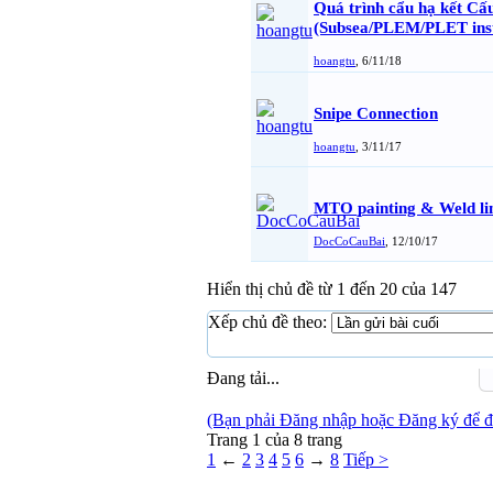
Quá trình cẩu hạ kết Câ
(Subsea/PLEM/PLET inst
hoangtu
,
6/11/18
Snipe Connection
hoangtu
,
3/11/17
MTO painting & Weld li
DocCoCauBai
,
12/10/17
Hiển thị chủ đề từ 1 đến 20 của 147
Xếp chủ đề theo:
Đang tải...
(Bạn phải Đăng nhập hoặc Đăng ký để đă
Trang 1 của 8 trang
1
←
2
3
4
5
6
→
8
Tiếp >