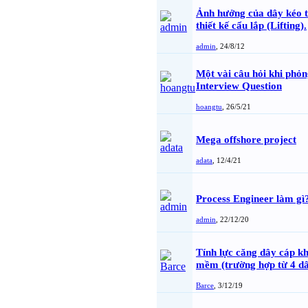
Ảnh hưởng của dây kéo t
thiết kế cẩu lắp (Lifting).
admin
,
24/8/12
Một vài câu hỏi khi phỏn
Interview Question
hoangtu
,
26/5/21
Mega offshore project
adata
,
12/4/21
Process Engineer làm gì
admin
,
22/12/20
Tính lực căng dây cáp k
mềm (trường hợp từ 4 dâ
Barce
,
3/12/19