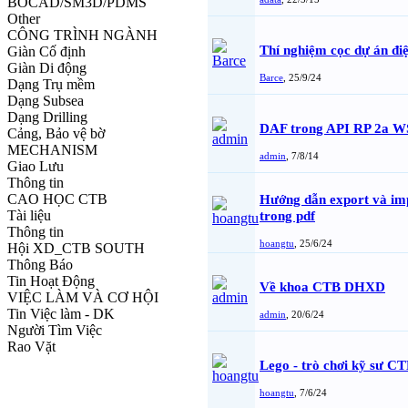
BOCAD/SM3D/PDMS
Other
CÔNG TRÌNH NGÀNH
Thí nghiệm cọc dự án điệ
Giàn Cố định
Giàn Di động
Barce
,
25/9/24
Dạng Trụ mềm
Dạng Subsea
Dạng Drilling
DAF trong API RP 2a W
Cảng, Bảo vệ bờ
MECHANISM
admin
,
7/8/14
Giao Lưu
Thông tin
CAO HỌC CTB
Hướng dẫn export và i
Tài liệu
trong pdf
Thông tin
hoangtu
,
25/6/24
Hội XD_CTB SOUTH
Thông Báo
Tin Hoạt Động
Về khoa CTB DHXD
VIỆC LÀM VÀ CƠ HỘI
Tin Việc làm - DK
admin
,
20/6/24
Người Tìm Việc
Rao Vặt
Lego - trò chơi kỹ sư C
hoangtu
,
7/6/24