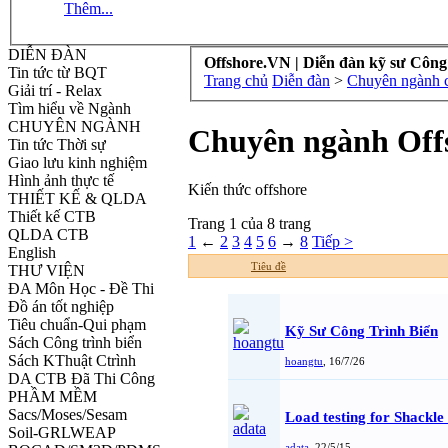
Thêm...
DIỄN ĐÀN
Offshore.VN | Diễn đàn kỹ sư Công
Tin tức từ BQT
Trang chủ
Diễn đàn
>
Chuyên ngành cô
Giải trí - Relax
Tìm hiểu về Ngành
CHUYÊN NGÀNH
Chuyên ngành Off
Tin tức Thời sự
Giao lưu kinh nghiệm
Hình ảnh thực tế
Kiến thức offshore
THIẾT KẾ & QLDA
Thiết kế CTB
Trang 1 của 8 trang
QLDA CTB
1
←
2
3
4
5
6
→
8
Tiếp >
English
Tiêu đề
THƯ VIỆN
ĐA Môn Học - Đề Thi
Đồ án tốt nghiệp
Tiêu chuẩn-Qui phạm
Kỹ Sư Công Trình Biển
Sách Công trình biển
Sách KThuật Ctrình
hoangtu
,
16/7/26
DA CTB Đã Thi Công
PHẦM MỀM
Sacs/Moses/Sesam
Load testing for Shackle
Soil-GRLWEAP
adata
,
22/5/15