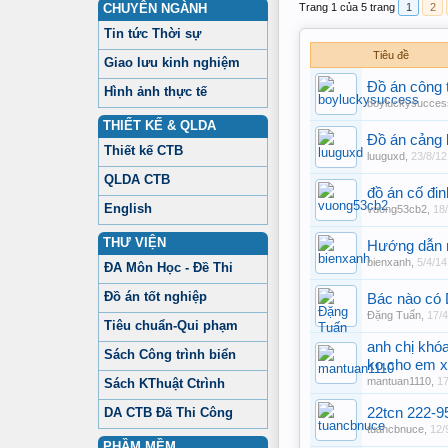
CHUYÊN NGÀNH
Trang 1 của 5 trang
1
2
Tin tức Thời sự
Tiêu đề
Giao lưu kinh nghiệm
Đồ án công 
Hình ảnh thực tế
boyluckysucces
THIẾT KẾ & QLDA
Đồ án cảng
Thiết kế CTB
luuguxd
,
23/8/12
QLDA CTB
đồ án cố đi
English
vuong53cb2
,
18
THƯ VIỆN
Hướng dẫn mô
bienxanh
,
5/4/14
ĐA Môn Học - Đề Thi
Đồ án tốt nghiệp
Bác nào có 
Đặng Tuấn
,
17/4
Tiêu chuẩn-Qui phạm
anh chị khóa
Sách Công trình biển
ko.cho em x
mantuan1110
,
17
Sách KThuật Ctrình
DA CTB Đã Thi Công
22tcn 222-9
tuancbnuce
,
12/
PHẦM MỀM