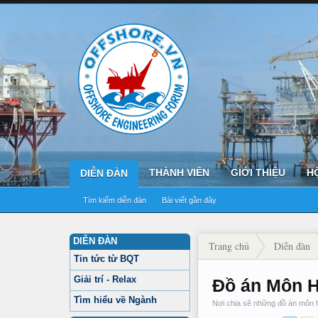
THÀNH VIÊN
GIỚI THIỆU
H
DIỄN ĐÀN
Tìm kiếm diễn đàn
Bài viết gần đây
DIỄN ĐÀN
Trang chủ
Diễn đàn
Tin tức từ BQT
Giải trí - Relax
Đồ án Môn 
Tìm hiểu về Ngành
Nơi chia sẽ những đồ án môn