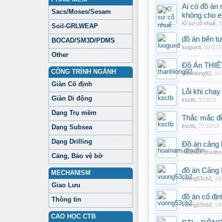
Ai có đồ án
Sacs/Moses/Sesam
không cho e
Kĩ sư cổ nhuế
,
2
Soil-GRLWEAP
đồ án bến 
BOCAD/SM3D/PDMS
luuguxd
,
30/10/1
Other
Đồ Án THI
CÔNG TRÌNH NGÀNH
thanhlong92
,
3/1
Giàn Cố định
Lỗi khi chạ
Giàn Di động
ksctb
,
3/12/13
Dạng Trụ mềm
Thắc mắc đồ
ksctb
,
27/10/13
Dạng Subsea
Dạng Drilling
Đồ án cảng 
hoainam.dhxdhn
Cảng, Bảo vệ bờ
đồ án Cảng 
MECHANISM
vuong53cb2
,
19
Giao Lưu
đồ án cố địn
Thông tin
vuong53cb2
,
18
CAO HỌC CTB