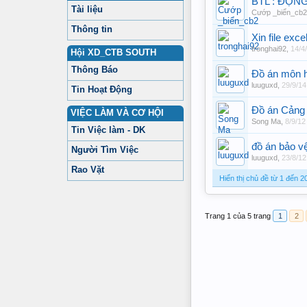
BTL : ĐỘN
Tài liệu
Cướp _biển_cb2
Thông tin
Xin file exc
tronghai92
,
14/4
Hội XD_CTB SOUTH
Thông Báo
Đồ án môn h
luuguxd
,
29/9/14
Tin Hoạt Động
Đồ án Cảng 
VIỆC LÀM VÀ CƠ HỘI
Song Ma
,
8/9/12
Tin Việc làm - DK
đồ án bảo vệ
Người Tìm Việc
luuguxd
,
23/8/12
Rao Vặt
Hiển thị chủ đề từ 1 đến 2
Trang 1 của 5 trang
1
2