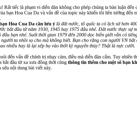
u! Rất tiếc là phạm vi diễn đàn không cho phép chúng ta bàn luận đến 
của bạn Hoa Cua Da và vấn đề của topic này khiến tôi liên tưởng đến 
.
bạn Hoa Cua Da cần lưu ý
là đất nước, tổ quốc ta có lịch sử hơn 
ước bắt đầu từ năm 1930, 1945 hay 1975 đâu nhé. Đất nước thực sự 
đâu bạn nhé. Suốt thời gian 1979 đến 2000 dọc biên giới vẫn có tiếng 
người ta nhồi sọ cho mà không biết. Bạn cho rằng con người VN bắt đầ
ao nhiêu hay là lại xếp họ vào thời kỳ nguyên thủy? Thật là nực cười.
h nói đến vấn đề chính trị nhạy cảm, điều mà diễn đàn cấm. Tuy nhiên
a bắt đầu từ xa xưa đồng thời cũng
thông tin thêm cho một số bạn khá
ửa nội dung bài viết này.