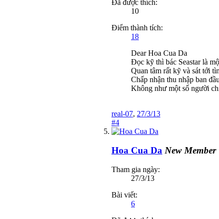
Đã được thích:
10
Điểm thành tích:
18
Dear Hoa Cua Da
Đọc kỹ thì bác Seastar là mộ
Quan tâm rất kỹ và sát tới tì
Chấp nhận thu nhập ban đầu 
Không như một số người chỉ 
real-07
,
27/3/13
#4
Hoa Cua Da
New Member
Tham gia ngày:
27/3/13
Bài viết:
6