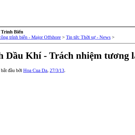
 Trình Biển
ng trình biển - Major Offshore
>
Tin tức Thời sự - News
>
h Dầu Khí - Trách nhiệm tương l
' bắt đầu bởi
Hoa Cua Da
,
27/3/13
.