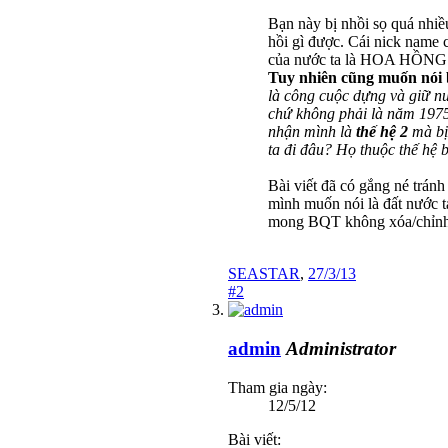
Bạn này bị nhồi sọ quá nhiề
hồi gì được. Cái nick name 
của nước ta là HOA HỒNG
Tuy nhiên cũng muốn nói 
là công cuộc dựng và giữ n
chứ không phải là năm 1975 
nhận mình là
thế hệ 2
mà bị 
ta đi đâu? Họ thuộc thế hệ b
Bài viết đã có gắng né trán
mình muốn nói là đất nước t
mong BQT không xóa/chỉnh s
SEASTAR
,
27/3/13
#2
admin
Administrator
Tham gia ngày:
12/5/12
Bài viết: