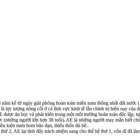
năm kể từ ngày giải phóng hoàn toàn miền nam thống nhất đất nước (19
là lực lượng nòng cốt ở cả lĩnh vực kinh tế lẫn chính trị hiện nay của đ
 được ăn học và phát triển trong một môi trường hoàn toàn độc lập, tự
ớc (những người lớn hơn 38 tuổi), AE là những người may mắn biết chừ
iều kiện mưa bom bão đạn, thiếu thốn đủ bề..
thứ 2, AE lại tính đẩy trách nhiệm sang cho thế hệ thứ 1, vốn dĩ đã là