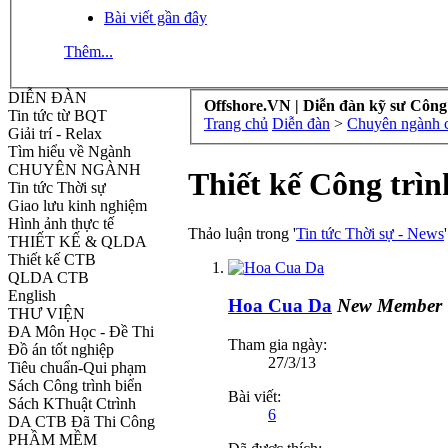
Bài viết gần đây
Thêm...
DIỄN ĐÀN
Offshore.VN | Diễn đàn kỹ sư Công
Tin tức từ BQT
Trang chủ
Diễn đàn
>
Chuyên ngành cô
Giải trí - Relax
Tìm hiểu về Ngành
CHUYÊN NGÀNH
Thiết kế Công trìn
Tin tức Thời sự
Giao lưu kinh nghiệm
Hình ảnh thực tế
Thảo luận trong '
Tin tức Thời sự - News
THIẾT KẾ & QLDA
Thiết kế CTB
QLDA CTB
English
Hoa Cua Da
New Member
THƯ VIỆN
ĐA Môn Học - Đề Thi
Tham gia ngày:
Đồ án tốt nghiệp
27/3/13
Tiêu chuẩn-Qui phạm
Sách Công trình biển
Bài viết:
Sách KThuật Ctrình
6
DA CTB Đã Thi Công
PHẦM MỀM