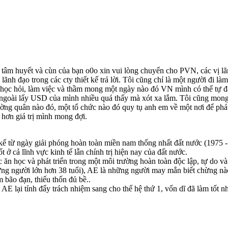
 tâm huyết và cùn của bạn o0o xin vui lòng chuyển cho PVN, các vị lã
lãnh đạo trong các cty thiết kế trả lời. Tôi cũng chỉ là một người đi 
g học hỏi, làm việc và thầm mong một ngày nào đó VN mình có thể t
 ngoài lấy USD của mình nhiều quá thấy mà xót xa lắm. Tôi cũng mong
ng quân nào đó, một tổ chức nào đó quy tụ anh em về một nơi để phát 
 hơn giá trị mình mong đợi.
 từ ngày giải phóng hoàn toàn miền nam thống nhất đất nước (1975 - 2
t ở cả lĩnh vực kinh tế lẫn chính trị hiện nay của đất nước.
ăn học và phát triển trong một môi trường hoàn toàn độc lập, tự do và
ững người lớn hơn 38 tuổi), AE là những người may mắn biết chừng nào
 bão đạn, thiếu thốn đủ bề..
 AE lại tính đẩy trách nhiệm sang cho thế hệ thứ 1, vốn dĩ đã làm tốt n