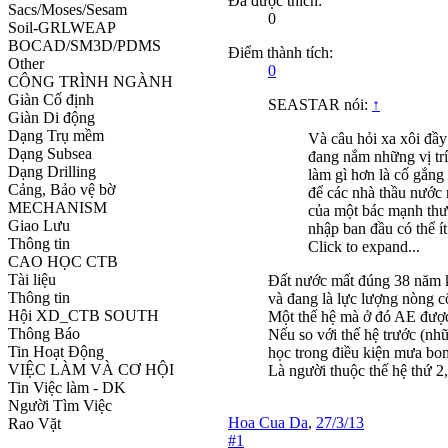
Đã được thích:
Sacs/Moses/Sesam
0
Soil-GRLWEAP
BOCAD/SM3D/PDMS
Điểm thành tích:
Other
0
CÔNG TRÌNH NGÀNH
Giàn Cố định
SEASTAR nói:
↑
Giàn Di động
Dạng Trụ mềm
Và câu hỏi xa xôi đầy
Dạng Subsea
đang nắm những vị trí 
Dạng Drilling
làm gì hơn là cố gắn
Cảng, Bảo vệ bờ
để các nhà thầu nước
MECHANISM
của một bác mạnh thườ
Giao Lưu
nhập ban đầu có thể ít
Thông tin
Click to expand...
CAO HỌC CTB
Tài liệu
Đất nước mất đúng 38 năm kể
Thông tin
và đang là lực lượng nòng cố
Hội XD_CTB SOUTH
Một thế hệ mà ở đó AE được 
Thông Báo
Nếu so với thế hệ trước (nh
Tin Hoạt Động
học trong điều kiện mưa bom
VIỆC LÀM VÀ CƠ HỘI
Là người thuộc thế hệ thứ 2,
Tin Việc làm - DK
Người Tìm Việc
Hoa Cua Da
,
27/3/13
Rao Vặt
#1