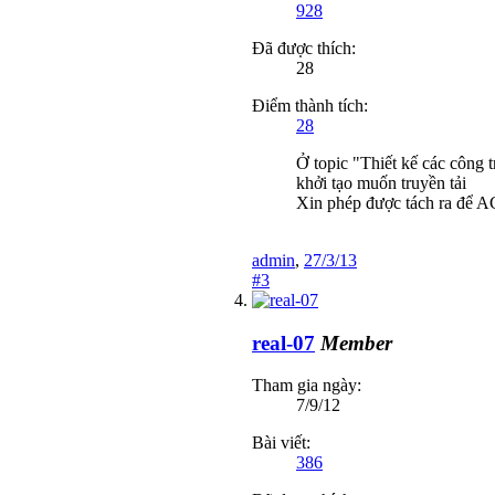
928
Đã được thích:
28
Điểm thành tích:
28
Ở topic "Thiết kế các công 
khởi tạo muốn truyền tải
Xin phép được tách ra để AC
admin
,
27/3/13
#3
real-07
Member
Tham gia ngày:
7/9/12
Bài viết:
386