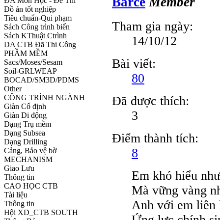
Barce
Member
ĐA Môn Học - Đề Thi
Đồ án tốt nghiệp
Tiêu chuẩn-Qui phạm
Tham gia ngày:
Sách Công trình biển
Sách KThuật Ctrình
14/10/12
DA CTB Đã Thi Công
PHẦM MỀM
Bài viết:
Sacs/Moses/Sesam
Soil-GRLWEAP
80
BOCAD/SM3D/PDMS
Other
CÔNG TRÌNH NGÀNH
Đã được thích:
Giàn Cố định
3
Giàn Di động
Dạng Trụ mềm
Dạng Subsea
Điểm thành tích:
Dạng Drilling
8
Cảng, Bảo vệ bờ
MECHANISM
Giao Lưu
Em khó hiểu như 
Thông tin
CAO HỌC CTB
Mà vững vàng nh
Tài liệu
Anh với em liên 
Thông tin
Hội XD_CTB SOUTH
Ứng lực chính si