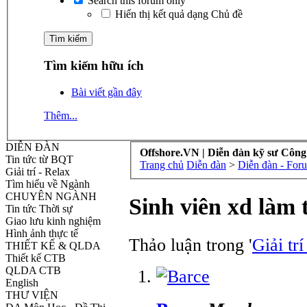
Search this forum only
Hiển thị kết quả dạng Chủ đề
Tìm kiếm hữu ích
Bài viết gần đây
Thêm...
DIỄN ĐÀN
Offshore.VN | Diễn đàn kỹ sư Công
Tin tức từ BQT
Trang chủ
Diễn đàn
>
Diễn đàn - For
Giải trí - Relax
Tìm hiểu về Ngành
CHUYÊN NGÀNH
Sinh viên xd làm t
Tin tức Thời sự
Giao lưu kinh nghiệm
Hình ảnh thực tế
Thảo luận trong '
Giải trí
THIẾT KẾ & QLDA
Thiết kế CTB
QLDA CTB
English
THƯ VIỆN