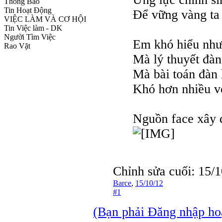
Thông Báo
Tin Hoạt Động
Để vững vàng ta 
VIỆC LÀM VÀ CƠ HỘI
Tin Việc làm - DK
Người Tìm Việc
Em khó hiểu như 
Rao Vặt
Mà lý thuyết đàn
Mà bài toán đàn 
Khó hơn nhiều vớ
Nguồn face xây 
Chỉnh sửa cuối:
15/1
Barce
,
15/10/12
#1
(Bạn phải Đăng nhập hoặc