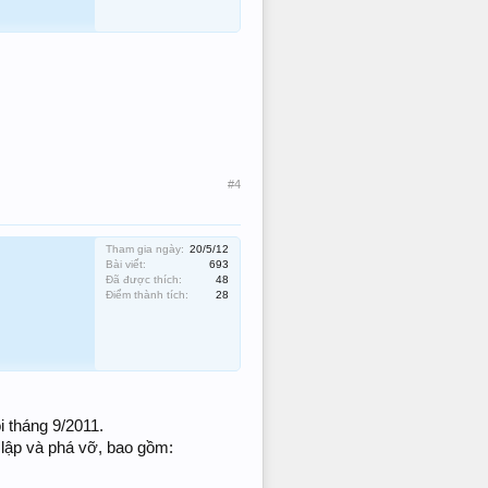
#4
Tham gia ngày:
20/5/12
Bài viết:
693
Đã được thích:
48
Điểm thành tích:
28
 tháng 9/2011.
c lập và phá vỡ, bao gồm: