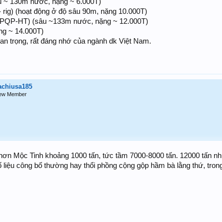
u ~ 130m nước, nặng ~ 6.000T)
 rig) (hoạt động ở độ sâu 90m, nặng 10.000T)
(PQP-HT) (sâu ~133m nước, nặng ~ 12.000T)
ng ~ 14.000T)
n trọng, rất đáng nhớ của ngành dk Việt Nam.
achiusa185
ew Member
ơn Mộc Tinh khoảng 1000 tấn, tức tầm 7000-8000 tấn. 12000 tấn nh
ố liệu công bố thường hay thổi phồng cộng gộp hầm bà lằng thứ, trong