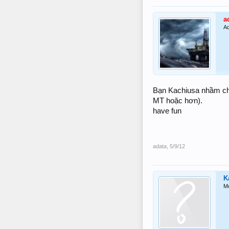
a
Ad
Bạn Kachiusa nhầm ch
MT hoặc hơn).
have fun
adata
,
5/9/12
K
M