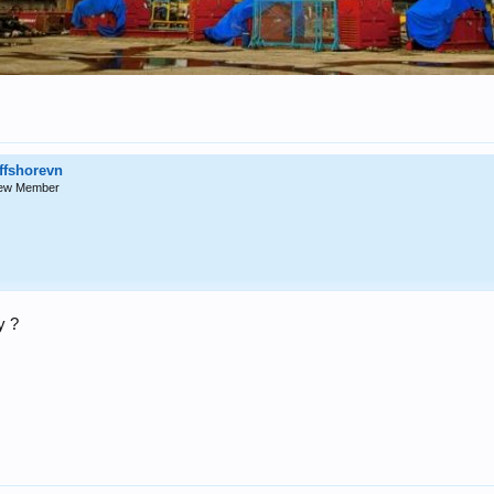
ffshorevn
ew Member
y ?