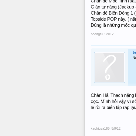
Chân đế Mộc Tinh (sâ
Giàn tự nâng (Jackup -
Chân đế Biển Đông 1 
Topside POP này. ( nặ
Đúng là những mốc qua
hoangtu
,
5/9/12
k
N
Chân Hải Thạch nặng h
cọc. Mình hỏi vậy vì s
lẽ rồi ra biển lắp ráp lại.
kachiusa185
,
5/9/12