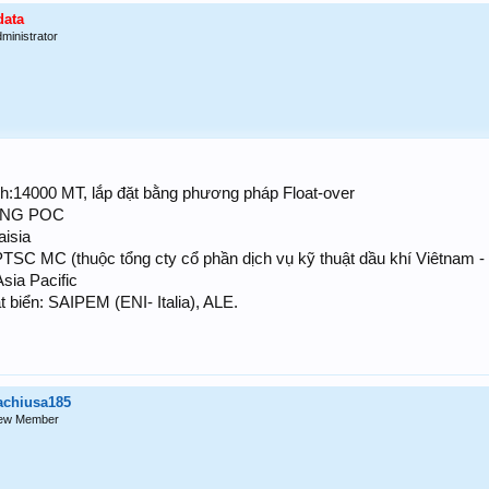
data
ministrator
:14000 MT, lắp đặt bằng phương pháp Float-over
DONG POC
aisia
 PTSC MC (thuộc tổng cty cổ phần dịch vụ kỹ thuật dầu khí Viêtnam 
ia Pacific
t biển: SAIPEM (ENI- Italia), ALE.
achiusa185
ew Member