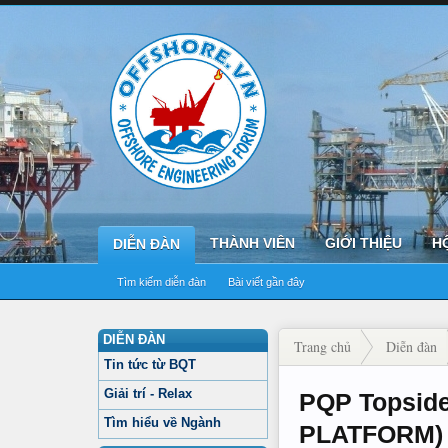
THÀNH VIÊN
GIỚI THIỆU
H
DIỄN ĐÀN
Tìm kiếm diễn đàn
Bài viết gần đây
DIỄN ĐÀN
Trang chủ
Diễn đàn
Tin tức từ BQT
Giải trí - Relax
PQP Topsid
Tìm hiểu về Ngành
PLATFORM)