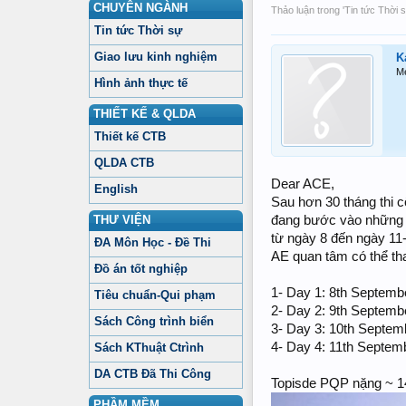
CHUYÊN NGÀNH
Thảo luận trong '
Tin tức Thời 
Tin tức Thời sự
Giao lưu kinh nghiệm
K
M
Hình ảnh thực tế
THIẾT KẾ & QLDA
Thiết kế CTB
QLDA CTB
Dear ACE,
English
Sau hơn 30 tháng thi c
THƯ VIỆN
đang bước vào những c
từ ngày 8 đến ngày 11-
ĐA Môn Học - Đề Thi
AE quan tâm có thể tha
Đồ án tốt nghiệp
1- Day 1: 8th Septemb
Tiêu chuẩn-Qui phạm
2- Day 2: 9th Septemb
Sách Công trình biển
3- Day 3: 10th Septe
4- Day 4: 11th Septemb
Sách KThuật Ctrình
DA CTB Đã Thi Công
Topisde PQP nặng ~ 14.
PHẦM MỀM