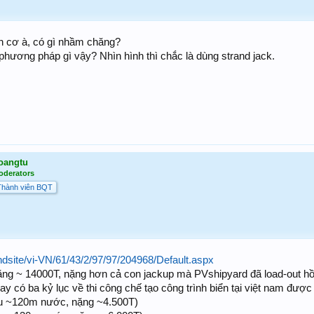
n cơ à, có gì nhầm chăng?
phương pháp gì vậy? Nhìn hình thì chắc là dùng strand jack.
oangtu
oderators
Thành viên BQT
ndsite/vi-VN/61/43/2/97/97/204968/Default.aspx
ặng ~ 14000T, nặng hơn cả con jackup mà PVshipyard đã load-out hồi
ay có ba kỷ lục về thi công chế tạo công trình biển tại việt nam đượ
u ~120m nước, nặng ~4.500T)