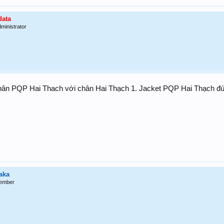
data
ministrator
ân PQP Hai Thach với chân Hai Thạch 1. Jacket PQP Hai Thạch đún
aka
ember