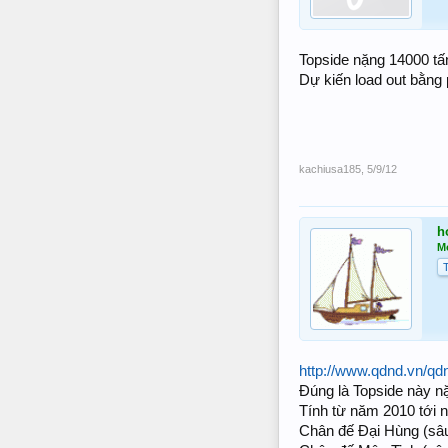
Topside nặng 14000 tấ
Dự kiến load out bằng 
kachiusa185
,
5/9/12
h
M
http://www.qdnd.vn/qd
Đúng là Topside này n
Tính từ năm 2010 tới n
Chân đế Đại Hùng (sâ