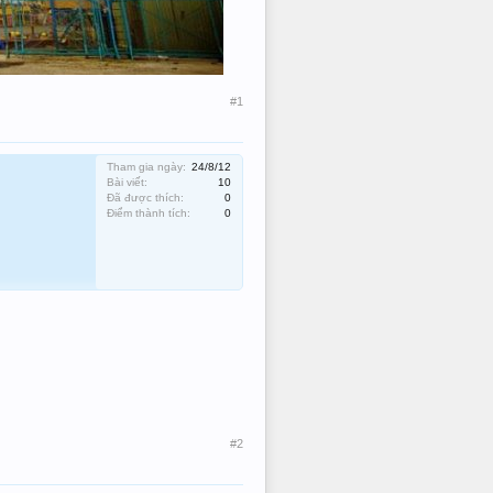
#1
Tham gia ngày:
24/8/12
Bài viết:
10
Đã được thích:
0
Điểm thành tích:
0
#2