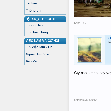
Tài liệu
Thông tin
Hội XD_CTB SOUTH
Kaka
,
5/9/12
Thông Báo
Tin Hoạt Động
O
VIỆC LÀM VÀ CƠ HỘI
N
Tin Việc làm - DK
Người Tìm Việc
Rao Vặt
Cty nao tke cai nay va
Offshorevn
,
5/9/12