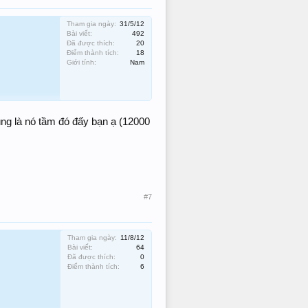
Tham gia ngày:
31/5/12
Bài viết:
492
Đã được thích:
20
Điểm thành tích:
18
Giới tính:
Nam
g là nó tầm đó đấy bạn ạ (12000
#7
Tham gia ngày:
11/8/12
Bài viết:
64
Đã được thích:
0
Điểm thành tích:
6