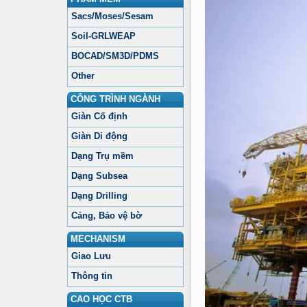
Sacs/Moses/Sesam
Soil-GRLWEAP
BOCAD/SM3D/PDMS
Other
CÔNG TRÌNH NGÀNH
Giàn Cố định
Giàn Di động
Dạng Trụ mềm
Dạng Subsea
Dạng Drilling
Cảng, Bảo vệ bờ
MECHANISM
Giao Lưu
Thông tin
CAO HỌC CTB