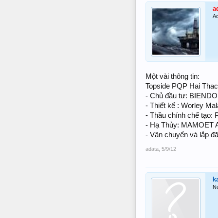
a
Ad
Một vài thông tin:
Topside PQP Hai Thach
- Chủ đầu tư: BIEN
- Thiết kế : Worley Mal
- Thầu chính chế tạo:
- Hạ Thủy: MAMOET As
- Vận chuyển và lắp đặ
adata
,
5/9/12
k
N