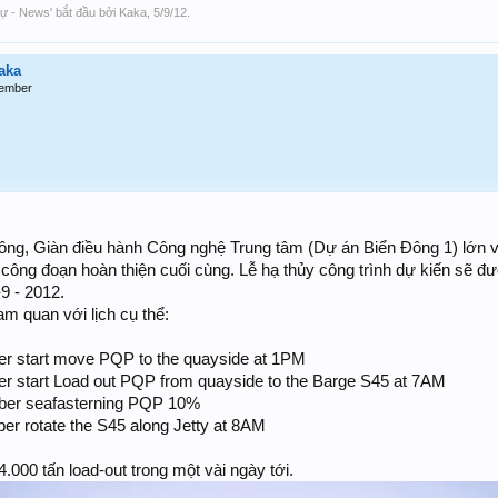
sự - News
' bắt đầu bởi
Kaka
,
5/9/12
.
aka
ember
ông, Giàn điều hành Công nghệ Trung tâm (Dự án Biển Đông 1) lớn và
ông đoạn hoàn thiện cuối cùng. Lễ hạ thủy công trình dự kiến sẽ đư
9 - 2012.
m quan với lịch cụ thể:
er start move PQP to the quayside at 1PM
er start Load out PQP from quayside to the Barge S45 at 7AM
mber seafasterning PQP 10%
er rotate the S45 along Jetty at 8AM
000 tấn load-out trong một vài ngày tới.