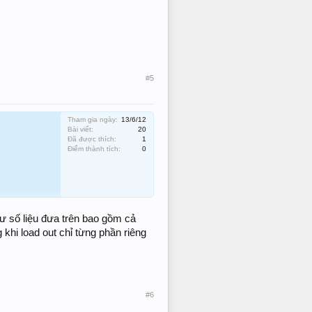
#5
Tham gia ngày:
13/6/12
Bài viết:
20
Đã được thích:
1
Điểm thành tích:
0
ư số liệu đưa trên bao gồm cả
 khi load out chỉ từng phần riêng
#6