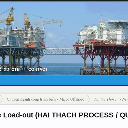
ỘI XD_CTB
CONTACT
Chuyên ngành công trình biển - Major Offshore
Tin tức Thời sự - Ne
e Load-out (HAI THACH PROCESS / 