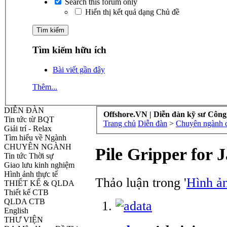
Search this forum only
Hiển thị kết quả dạng Chủ đề
Tìm kiếm hữu ích
Bài viết gần đây
Thêm...
DIỄN ĐÀN
Offshore.VN | Diễn đàn kỹ sư Công
Tin tức từ BQT
Trang chủ
Diễn đàn
>
Chuyên ngành cô
Giải trí - Relax
Tìm hiểu về Ngành
CHUYÊN NGÀNH
Pile Gripper for J
Tin tức Thời sự
Giao lưu kinh nghiệm
Hình ảnh thực tế
Thảo luận trong '
Hình ản
THIẾT KẾ & QLDA
Thiết kế CTB
QLDA CTB
English
THƯ VIỆN