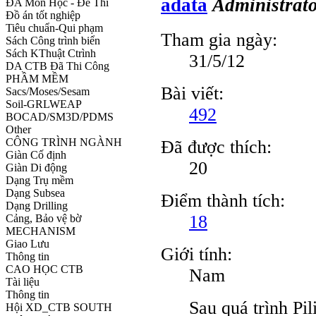
adata
Administrat
ĐA Môn Học - Đề Thi
Đồ án tốt nghiệp
Tiêu chuẩn-Qui phạm
Tham gia ngày:
Sách Công trình biển
Sách KThuật Ctrình
31/5/12
DA CTB Đã Thi Công
PHẦM MỀM
Bài viết:
Sacs/Moses/Sesam
Soil-GRLWEAP
492
BOCAD/SM3D/PDMS
Other
CÔNG TRÌNH NGÀNH
Đã được thích:
Giàn Cố định
20
Giàn Di động
Dạng Trụ mềm
Dạng Subsea
Điểm thành tích:
Dạng Drilling
18
Cảng, Bảo vệ bờ
MECHANISM
Giao Lưu
Giới tính:
Thông tin
CAO HỌC CTB
Nam
Tài liệu
Thông tin
Sau quá trình Pil
Hội XD_CTB SOUTH