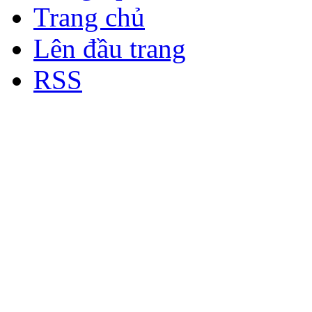
Trang chủ
Lên đầu trang
RSS
Bản quyền thuộc về Diễn đà
Copyright © 2012
Nơi: Hội Tụ - Giao Lưu - H
sư Công Trình Biển Việt N