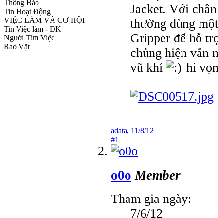
Thông Báo
Jacket. Với chân
Tin Hoạt Động
VIỆC LÀM VÀ CƠ HỘI
thường dùng một t
Tin Việc làm - DK
Gripper để hỗ tr
Người Tìm Việc
Rao Vặt
chủng hiện vẫn n
vũ khí
hi vọn
adata
,
11/8/12
#1
o0o
Member
Tham gia ngày:
7/6/12