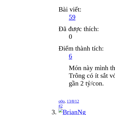
Bài viết:
59
Đã được thích:
0
Điểm thành tích:
6
Món này mình th
Trông có ít sắt v
gần 2 tỷ/con.
o0o
,
13/8/12
#2