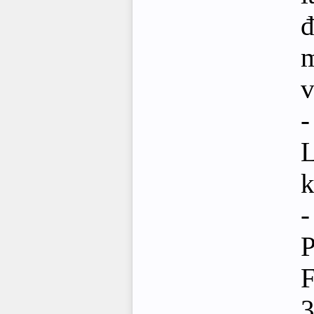
đ
m
v
-
L
-
P
3