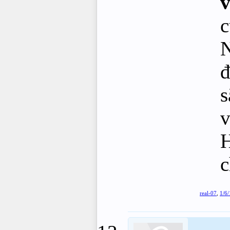
v
c
N
đ
s
v
H
c
real-07
,
1/6/