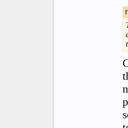
C
t
n
p
s
t