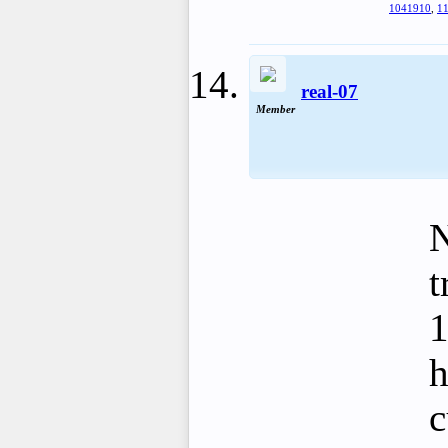
1041910
,
11
real-07
Member
N
t
1
h
c