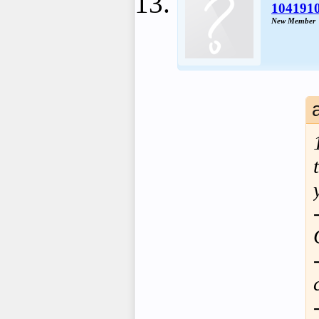
104191
New Member