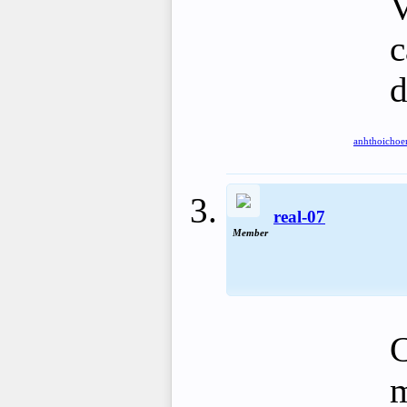
V
c
d
anhthoicho
real-07
Member
C
m