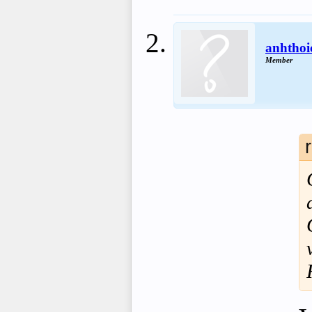
anhtho
Member