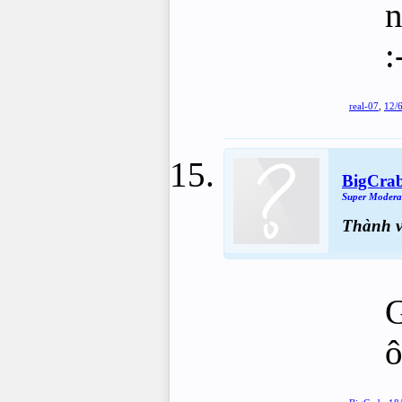
n
:
real-07
,
12/
BigCra
Super Modera
Thành 
G
ô