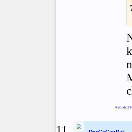
N
k
n
M
c
BigCrab
,
23
DocCoCauBai