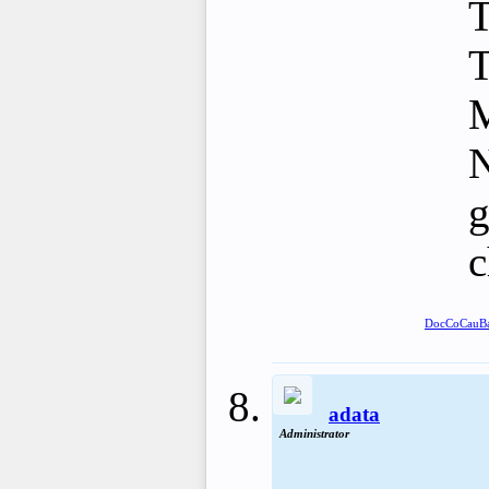
T
M
N
g
c
DocCoCauB
adata
Administrator