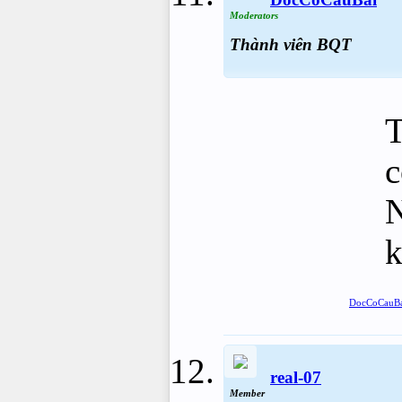
Moderators
Thành viên BQT
T
c
N
k
DocCoCauB
real-07
Member