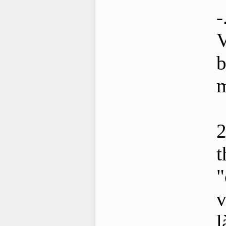
-
V
b
m
2
t
"
v
l