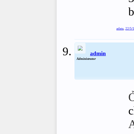
b
adata
,
22/5/
admin
Administrator
Ở
c
A