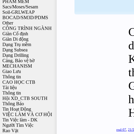
PHẦM MỀM
Sacs/Moses/Sesam
Soil-GRLWEAP
BOCAD/SM3D/PDMS
Other
C
CÔNG TRÌNH NGÀNH
Giàn Cố định
Giàn Di động
d
Dạng Trụ mềm
Dạng Subsea
K
Dạng Drilling
Cảng, Bảo vệ bờ
MECHANISM
t
Giao Lưu
Thông tin
G
CAO HỌC CTB
Tài liệu
Thông tin
h
Hội XD_CTB SOUTH
Thông Báo
H
Tin Hoạt Động
VIỆC LÀM VÀ CƠ HỘI
Tin Việc làm - DK
Người Tìm Việc
real-07
,
21/
Rao Vặt