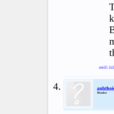
T
k
B
m
t
real-07
,
21/
anhtho
Member