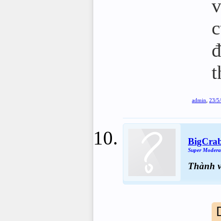
v
c
đ
t
admin
,
23/5
BigCra
Super Modera
Thành 