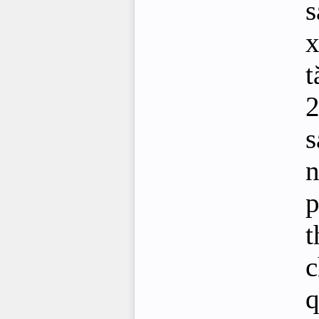
s
x
t
2
s
n
p
t
c
q