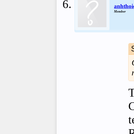
anhtho
Member
T
C
t
R