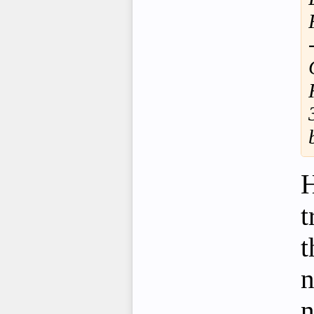
H
t
t
n
n