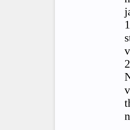
j
1
s
v
2
N
v
t
n