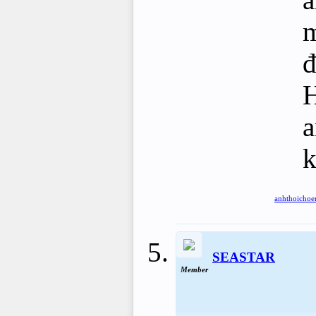
m
đ
H
a
k
anhthoicho
SEASTAR
Member