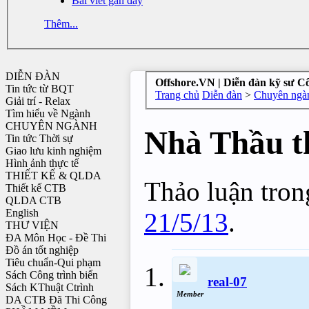
Bài viết gần đây
Thêm...
DIỄN ĐÀN
Offshore.VN | Diễn đàn kỹ sư C
Tin tức từ BQT
Trang chủ
Diễn đàn
>
Chuyên ngàn
Giải trí - Relax
Tìm hiểu về Ngành
CHUYÊN NGÀNH
Nhà Thầu t
Tin tức Thời sự
Giao lưu kinh nghiệm
Hình ảnh thực tế
THIẾT KẾ & QLDA
Thảo luận trong
Thiết kế CTB
QLDA CTB
English
21/5/13
.
THƯ VIỆN
ĐA Môn Học - Đề Thi
Đồ án tốt nghiệp
Tiêu chuẩn-Qui phạm
Sách Công trình biển
real-07
Sách KThuật Ctrình
Member
DA CTB Đã Thi Công