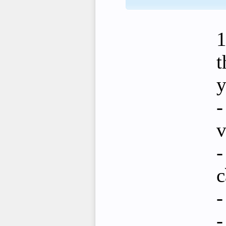
1
t
y
-
v
-
c
-
-