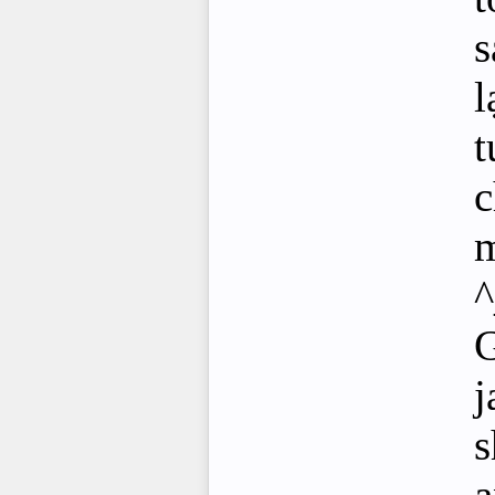
s
l
t
c
m
^
G
j
s
a