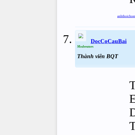
anhthoicho
DocCoCauBai
Moderators
Thành viên BQT
T
D
T