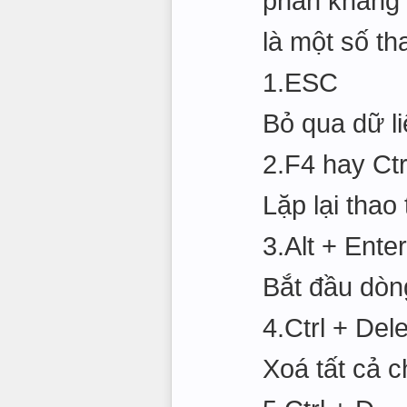
phần khẳng đ
là một số th
1.ESC
Bỏ qua dữ li
2.F4 hay Ct
Lặp lại thao
3.Alt + Enter
Bắt đầu dòn
4.Ctrl + Del
Xoá tất cả 