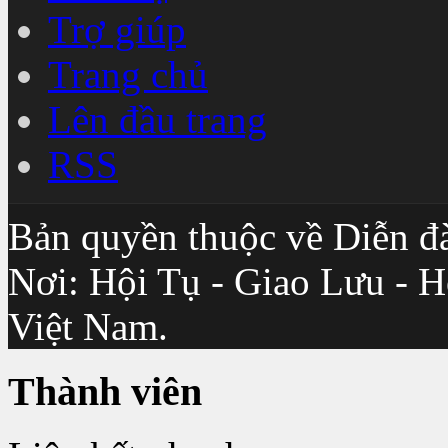
Trợ giúp
Trang chủ
Lên đầu trang
RSS
Bản quyền thuộc về Diễn đ
Nơi: Hội Tụ - Giao Lưu - H
Việt Nam.
Thành viên