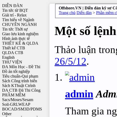
DIỄN ĐÀN
Offshore.VN | Diễn đàn kỹ sư C
Tin tức từ BQT
Trang chủ
Diễn đàn
>
Phần mềm ch
Giải trí - Relax
Tìm hiểu về Ngành
CHUYÊN NGÀNH
Một số lện
Tin tức Thời sự
Giao lưu kinh nghiệm
Hình ảnh thực tế
THIẾT KẾ & QLDA
Thảo luận trong
Thiết kế CTB
QLDA CTB
English
26/5/12
.
THƯ VIỆN
ĐA Môn Học - Đề Thi
Đồ án tốt nghiệp
Tiêu chuẩn-Qui phạm
Sách Công trình biển
Sách KThuật Ctrình
DA CTB Đã Thi Công
admin
Admi
PHẦM MỀM
Sacs/Moses/Sesam
Soil-GRLWEAP
Tham gia ng
BOCAD/SM3D/PDMS
Other