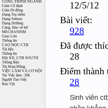
CÔNG TRÌNH NGÀNH
12/5/12
Giàn Cố định
Giàn Di động
Dạng Trụ mềm
Bài viết:
Dạng Subsea
Dạng Drilling
Cảng, Bảo vệ bờ
928
MECHANISM
Giao Lưu
Thông tin
Đã được thí
CAO HỌC CTB
Tài liệu
28
Thông tin
Hội XD_CTB SOUTH
Thông Báo
Tin Hoạt Động
Điểm thành t
VIỆC LÀM VÀ CƠ HỘI
Tin Việc làm - DK
28
Người Tìm Việc
Rao Vặt
Sinh viên ct