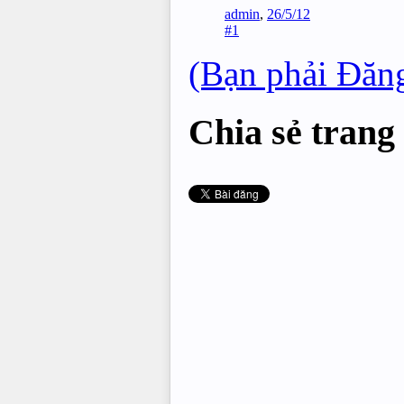
admin
,
26/5/12
#1
(Bạn phải Đăng
Chia sẻ trang