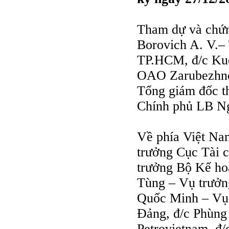
Tham dự và chứng
Borovich A. V.–
TP.HCM, đ/c Kud
OAO Zarubezhnef
Tổng giám đốc th
Chính phủ LB N
Về phía Việt Na
trưởng Cục Tài 
trưởng Bộ Kế hoạ
Tùng – Vụ trưởn
Quốc Minh – Vụ
Đảng, đ/c Phùng
Petrovietnam, đ