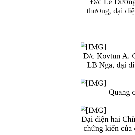
Đ/c Lê Dương
thương, đại di
Đ/c Kovtun A. 
LB Nga, đại d
Quang c
Đại diện hai Chí
chứng kiến của 