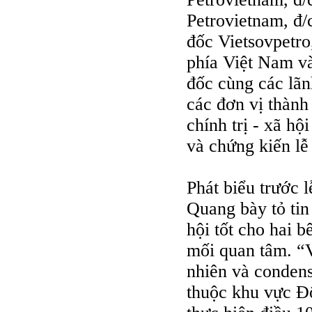
Petrovietnam, đ
đốc Vietsovpetro,
phía Việt Nam 
đốc cùng các lã
các đơn vị thành
chính trị - xã h
và chứng kiến lễ 
Phát biểu trước 
Quang bày tỏ tin
hội tốt cho hai 
mối quan tâm. “V
nhiên và condens
thuộc khu vực Đ