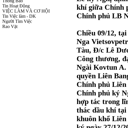
Thông Báo
khí giữa Chín
Tin Hoạt Động
VIỆC LÀM VÀ CƠ HỘI
Chính phủ LB 
Tin Việc làm - DK
Người Tìm Việc
Rao Vặt
Chiều 09/12, tại
Nga Vietsovpetr
Tàu,
Đ/c
Lê Dươn
Công thương, đại
Ngài Kovtun A. G
quyền Liên Bang
Chính phủ Liê
Chính phủ ký Ng
hợp tác trong l
thác dầu khí tạ
khuôn khổ Liên
ký ngày 27/12/