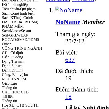
ĐA Môn Học - Đề Thi
Đồ án tốt nghiệp
Tiêu chuẩn-Qui phạm
Sách Công trình biển
Sách KThuật Ctrình
NoName
Member
DA CTB Đã Thi Công
PHẦM MỀM
Sacs/Moses/Sesam
Tham gia ngày:
Soil-GRLWEAP
BOCAD/SM3D/PDMS
20/7/12
Other
CÔNG TRÌNH NGÀNH
Bài viết:
Giàn Cố định
Giàn Di động
637
Dạng Trụ mềm
Dạng Subsea
Đã được thích:
Dạng Drilling
Cảng, Bảo vệ bờ
19
MECHANISM
Giao Lưu
Thông tin
Điểm thành tích:
CAO HỌC CTB
18
Tài liệu
Thông tin
Hội XD_CTB SOUTH
Lễ ký Nghị định