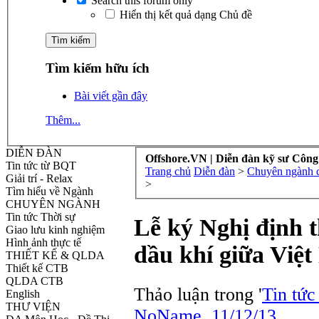
Search this forum only
Hiển thị kết quả dạng Chủ đề
Tìm kiếm hữu ích
Bài viết gần đây
Thêm...
DIỄN ĐÀN
Offshore.VN | Diễn đàn kỹ sư Công
Tin tức từ BQT
Trang chủ
Diễn đàn
>
Chuyên ngành cô
Giải trí - Relax
>
Tìm hiểu về Ngành
CHUYÊN NGÀNH
Tin tức Thời sự
Lễ ký Nghị định 
Giao lưu kinh nghiệm
Hình ảnh thực tế
dầu khí giữa Việ
THIẾT KẾ & QLDA
Thiết kế CTB
QLDA CTB
Thảo luận trong '
Tin tức
English
THƯ VIỆN
NoName
,
11/12/13
.