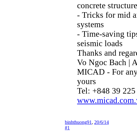
concrete structur
- Tricks for mid 
systems
- Time-saving tip
seismic loads
Thanks and regar
Vo Ngoc Bach | A
MICAD - For an
yours
Tel: +848 39 225
www.micad.com.
binhthuong91
,
20/6/14
#1