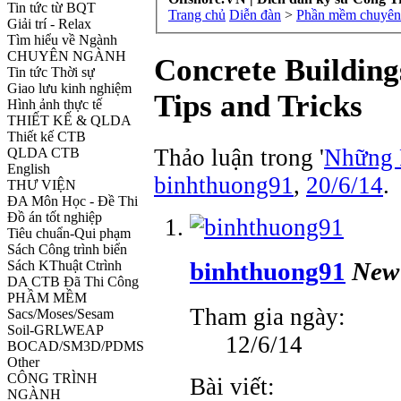
Tin tức từ BQT
Trang chủ
Diễn đàn
>
Phần mềm chuyên 
Giải trí - Relax
Tìm hiểu về Ngành
CHUYÊN NGÀNH
Concrete Building
Tin tức Thời sự
Giao lưu kinh nghiệm
Tips and Tricks
Hình ảnh thực tế
THIẾT KẾ & QLDA
Thiết kế CTB
Thảo luận trong '
Những 
QLDA CTB
English
binhthuong91
,
20/6/14
.
THƯ VIỆN
ĐA Môn Học - Đề Thi
Đồ án tốt nghiệp
Tiêu chuẩn-Qui phạm
Sách Công trình biển
Sách KThuật Ctrình
binhthuong91
New
DA CTB Đã Thi Công
PHẦM MỀM
Tham gia ngày:
Sacs/Moses/Sesam
Soil-GRLWEAP
12/6/14
BOCAD/SM3D/PDMS
Other
CÔNG TRÌNH
Bài viết:
NGÀNH