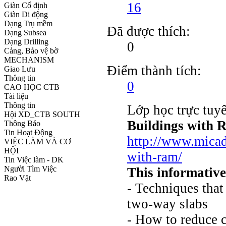
16
Giàn Cố định
Giàn Di động
Dạng Trụ mềm
Đã được thích:
Dạng Subsea
Dạng Drilling
0
Cảng, Bảo vệ bờ
MECHANISM
Điểm thành tích:
Giao Lưu
Thông tin
0
CAO HỌC CTB
Tài liệu
Thông tin
Lớp học trực tu
Hội XD_CTB SOUTH
Buildings with
Thông Báo
Tin Hoạt Động
http://www.micad
VIỆC LÀM VÀ CƠ
HỘI
with-ram/
Tin Việc làm - DK
Người Tìm Việc
This informative
Rao Vặt
- Techniques that
two-way slabs
- How to reduce c