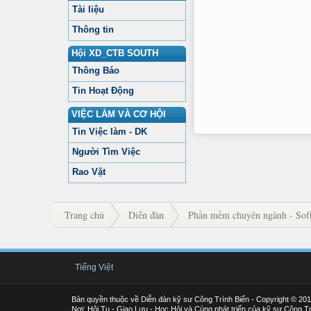
Tài liệu
Thông tin
Hội XD_CTB SOUTH
Thông Báo
Tin Hoạt Động
VIỆC LÀM VÀ CƠ HỘI
Tin Việc làm - DK
Người Tìm Việc
Rao Vặt
Trang chủ
Diễn đàn
Phần mềm chuyên ngành - Soft
Tiếng Việt
Bản quyền thuộc về Diễn đàn kỹ sư Công Trình Biển - Copyright © 20
Nơi: Hội Tụ - Giao Lưu - Học Hỏi và Cùng phát triển của kỹ sư Công Tr