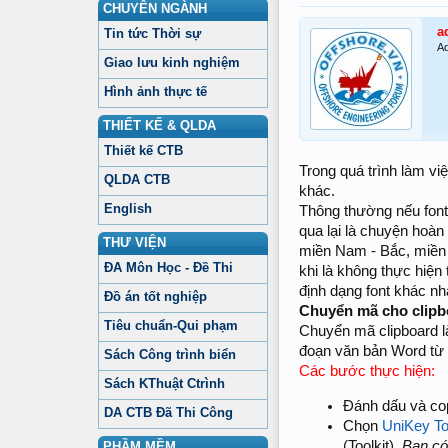
CHUYÊN NGÀNH
a
Tin tức Thời sự
Ad
Giao lưu kinh nghiệm
Hình ảnh thực tế
THIẾT KẾ & QLDA
Thiết kế CTB
Trong quá trình làm vi
QLDA CTB
khác.
English
Thông thường nếu font
qua lại là chuyện hoàn
THƯ VIỆN
miền Nam - Bắc, miền 
ĐA Môn Học - Đề Thi
khi là không thực hiệ
định dạng font khác n
Đồ án tốt nghiệp
Chuyển mã cho clipb
Tiêu chuẩn-Qui phạm
Chuyển mã clipboard l
đoạn văn bản Word từ
Sách Công trình biển
Các bước thực hiện:
Sách KThuật Ctrình
Đánh dấu và co
DA CTB Đã Thi Công
Chọn
UniKey To
(Toolkit).
Bạn có
PHẦM MỀM