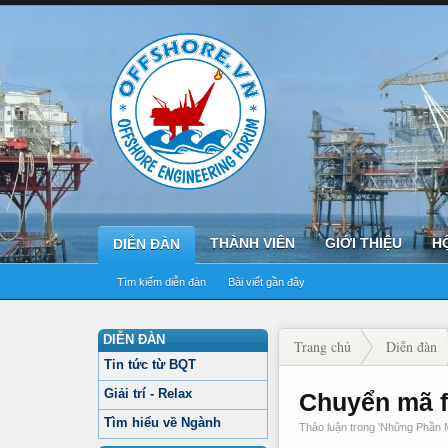
THÀNH VIÊN
GIỚI THIỆU
H
DIỄN ĐÀN
Tìm kiếm diễn đàn
Bài viết gần đây
DIỄN ĐÀN
Trang chủ
Diễn đàn
Tin tức từ BQT
Giải trí - Relax
Chuyển mã f
Tìm hiểu về Ngành
Thảo luận trong '
Những Phần 