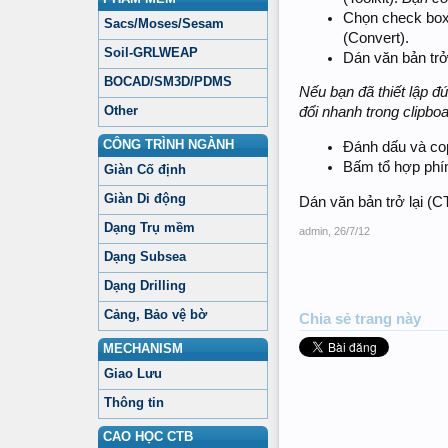
Chọn check box
Sacs/Moses/Sesam
(Convert).
Soil-GRLWEAP
Dán văn bản trở
BOCAD/SM3D/PDMS
Nếu bạn đã thiết lập 
Other
đổi nhanh trong clipbo
CÔNG TRÌNH NGÀNH
Đánh dấu và co
Bấm tổ hợp ph
Giàn Cố định
Giàn Di động
Dán văn bản trở lại (
Dạng Trụ mềm
admin
,
26/7/12
Dạng Subsea
Dạng Drilling
Cảng, Bảo vệ bờ
Chia sẻ trang này
MECHANISM
Giao Lưu
Thông tin
CAO HỌC CTB