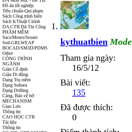
ĐA Môn Học - Đề Thi
Đồ án tốt nghiệp
Tiêu chuẩn-Qui phạm
Sách Công trình biển
Sách KThuật Ctrình
DA CTB Đã Thi Công
PHẦM MỀM
Sacs/Moses/Sesam
kythuatbien
Mode
Soil-GRLWEAP
BOCAD/SM3D/PDMS
Other
Tham gia ngày:
CÔNG TRÌNH
NGÀNH
16/5/12
Giàn Cố định
Giàn Di động
Dạng Trụ mềm
Bài viết:
Dạng Subsea
135
Dạng Drilling
Cảng, Bảo vệ bờ
MECHANISM
Đã được thích:
Giao Lưu
Thông tin
0
CAO HỌC CTB
Tài liệu
Thông tin
Điểm thành tích: