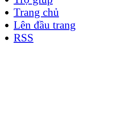
Trang chủ
Lên đầu trang
RSS
Bản quyền thuộc về Diễn đà
Copyright © 2012
Nơi: Hội Tụ - Giao Lưu - H
sư Công Trình Biển Việt N