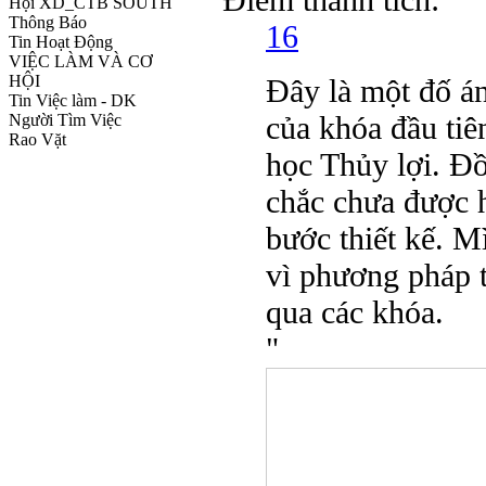
Hội XD_CTB SOUTH
Thông Báo
16
Tin Hoạt Động
VIỆC LÀM VÀ CƠ
HỘI
Đây là một đố án
Tin Việc làm - DK
của khóa đầu tiê
Người Tìm Việc
Rao Vặt
học Thủy lợi. Đồ
chắc chưa được 
bước thiết kế. M
vì phương pháp tí
qua các khóa.
"