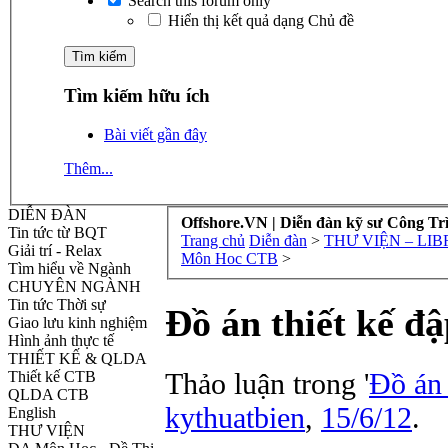
Search this forum only
Hiển thị kết quả dạng Chủ đề
Tìm kiếm hữu ích
Bài viết gần đây
Thêm...
DIỄN ĐÀN
Offshore.VN | Diễn đàn kỹ sư Công Tr
Tin tức từ BQT
Trang chủ
Diễn đàn
>
THƯ VIỆN – LI
Giải trí - Relax
Môn Hoc CTB
>
Tìm hiểu về Ngành
CHUYÊN NGÀNH
Tin tức Thời sự
Đồ án thiết kế 
Giao lưu kinh nghiệm
Hình ảnh thực tế
THIẾT KẾ & QLDA
Thảo luận trong '
Đồ án
Thiết kế CTB
QLDA CTB
kythuatbien
,
15/6/12
.
English
THƯ VIỆN