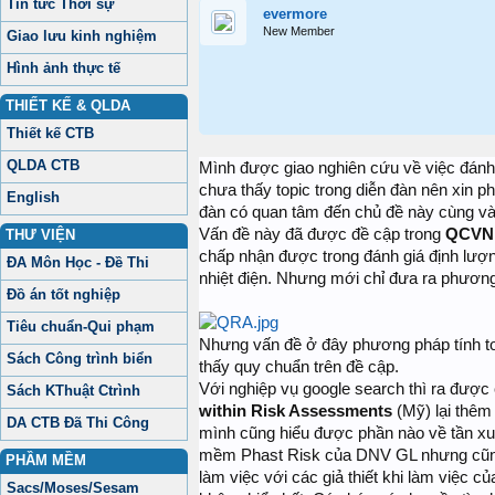
Tin tức Thời sự
evermore
New Member
Giao lưu kinh nghiệm
Hình ảnh thực tế
THIẾT KẾ & QLDA
Thiết kế CTB
QLDA CTB
Mình được giao nghiên cứu về việc đánh g
chưa thấy topic trong diễn đàn nên xin p
English
đàn có quan tâm đến chủ đề này cùng và
Vấn đề này đã được đề cập trong
QCVN 
THƯ VIỆN
chấp nhận được trong đánh giá định lượng 
ĐA Môn Học - Đề Thi
nhiệt điện. Nhưng mới chỉ đưa ra phươn
Đồ án tốt nghiệp
Tiêu chuẩn-Qui phạm
Nhưng vấn đề ở đây phương pháp tính toá
Sách Công trình biển
thấy quy chuẩn trên đề cập.
Với nghiệp vụ google search thì ra được 
Sách KThuật Ctrình
within Risk Assessments
(Mỹ) lại thêm 
DA CTB Đã Thi Công
mình cũng hiểu được phần nào về tần xuất 
mềm Phast Risk của DNV GL nhưng cũng c
PHẦM MỀM
làm việc với các giả thiết khi làm việc củ
Sacs/Moses/Sesam