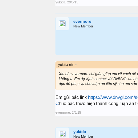
yukida
,
29/5/15
evermore
New Member
yukida nói:
↑
Xin bác evermore chỉ giáo giúp em về cách để 
không ạ. Em dự định contact với DNV để xin bả
dục để phục vụ cho luận án tiến sỹ của em sắp
Em gửi bác link
https://www.dnvgl.com/so
C
húc bác thực hiện thành công luận án t
evermore
,
2/6/15
yukida
New Member