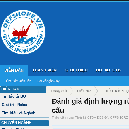
THÀNH VIÊN
GIỚI THIỆU
HỘI XD_CTB
DIỄN ĐÀN
Tìm kiếm diễn đàn
Bài viết gần đây
DIỄN ĐÀN
Trang chủ
Diễn đàn
THIẾT KẾ & 
Tin tức từ BQT
Đánh giá định lượng rủi
Thiết kế CTB – DESIGN OFFSHORE PROJ
Giải trí - Relax
cấu
Tìm hiểu về Ngành
Thảo luận trong '
Thiết kế CTB – DESIGN OFFSHOR
CHUYÊN NGÀNH