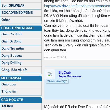
không hiểu hết. Các bác có nhu cầu tìm 
Soil-GRLWEAP
http://www.dnv.com/services/software/con
tìm hiểu, có khó khăn gì các bác cứ inb
BOCAD/SM3D/PDMS
DNV Việt Nam cũng đã có kinh nghiệm với
Other
em xin ít kiến thức nhé).
Còn nói về mô hình hậu quả thì liên qua
CÔNG TRÌNH NGÀNH
toàn thấy tác động đến các khu vực xun
Giàn Cố định
cùng lắm là để đánh giá địa điểm đặt thiế
cấu lắm nên em cũng không tìm hiểu sâu
Giàn Di động
Trên đây là 1 vài ý kiến chủ quan của em
Dạng Trụ mềm
đàn quan tâm.
Dạng Subsea
evermore
,
2/12/14
Dạng Drilling
Cảng, Bảo vệ bờ
BigCrab
Super Moderators
MECHANISM
Thành viên BQT
Giao Lưu
Thông tin
CAO HỌC CTB
Tài liệu
Một cách để PR cho DnV Phast khá thú v