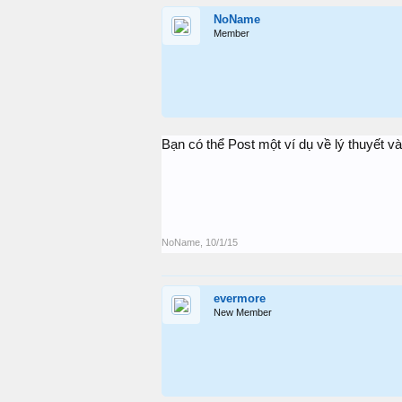
NoName
Member
Bạn có thể Post một ví dụ về lý thuyết
NoName
,
10/1/15
evermore
New Member