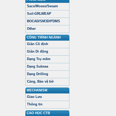
Sacs/Moses/Sesam
Soil-GRLWEAP
BOCAD/SM3D/PDMS
Other
CÔNG TRÌNH NGÀNH
Giàn Cố định
Giàn Di động
Dạng Trụ mềm
Dạng Subsea
Dạng Drilling
Cảng, Bảo vệ bờ
MECHANISM
Giao Lưu
Thông tin
CAO HỌC CTB