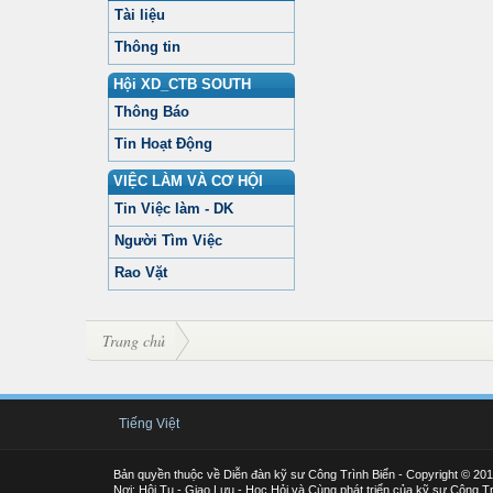
Tài liệu
Thông tin
Hội XD_CTB SOUTH
Thông Báo
Tin Hoạt Động
VIỆC LÀM VÀ CƠ HỘI
Tin Việc làm - DK
Người Tìm Việc
Rao Vặt
Trang chủ
Tiếng Việt
Bản quyền thuộc về Diễn đàn kỹ sư Công Trình Biển - Copyright © 20
Nơi: Hội Tụ - Giao Lưu - Học Hỏi và Cùng phát triển của kỹ sư Công Tr