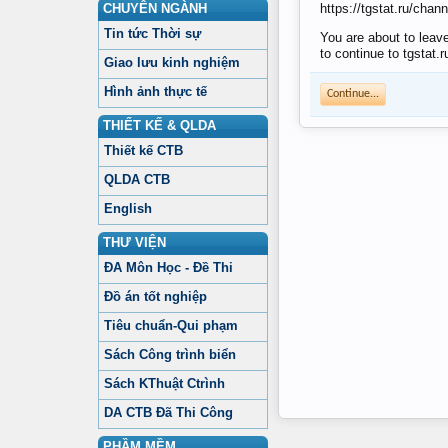
CHUYÊN NGÀNH
https://tgstat.ru/ch
Tin tức Thời sự
You are about to leav
to continue to tgstat.r
Giao lưu kinh nghiệm
Hình ảnh thực tế
Continue...
THIẾT KẾ & QLDA
Thiết kế CTB
QLDA CTB
English
THƯ VIỆN
ĐA Môn Học - Đề Thi
Đồ án tốt nghiệp
Tiêu chuẩn-Qui phạm
Sách Công trình biển
Sách KThuật Ctrình
DA CTB Đã Thi Công
PHẦM MỀM