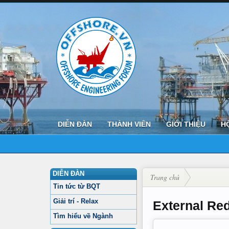
DIỄN ĐÀN
THÀNH VIÊN
GIỚI THIỆU
H
DIỄN ĐÀN
Trang chủ
Tin tức từ BQT
Giải trí - Relax
External Red
Tìm hiểu về Ngành