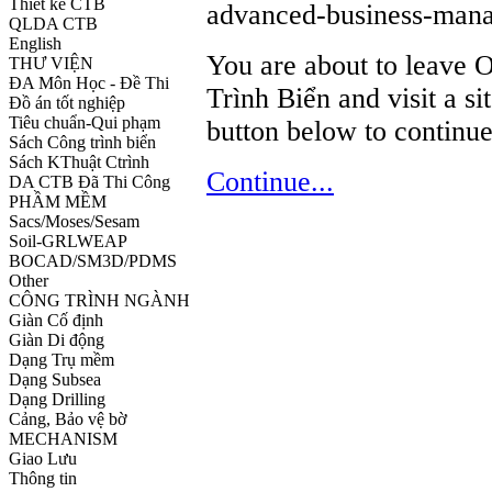
Thiết kế CTB
advanced-business-mana
QLDA CTB
English
You are about to leave 
THƯ VIỆN
ĐA Môn Học - Đề Thi
Trình Biển and visit a si
Đồ án tốt nghiệp
Tiêu chuẩn-Qui phạm
button below to continue
Sách Công trình biển
Sách KThuật Ctrình
Continue...
DA CTB Đã Thi Công
PHẦM MỀM
Sacs/Moses/Sesam
Soil-GRLWEAP
BOCAD/SM3D/PDMS
Other
CÔNG TRÌNH NGÀNH
Giàn Cố định
Giàn Di động
Dạng Trụ mềm
Dạng Subsea
Dạng Drilling
Cảng, Bảo vệ bờ
MECHANISM
Giao Lưu
Thông tin