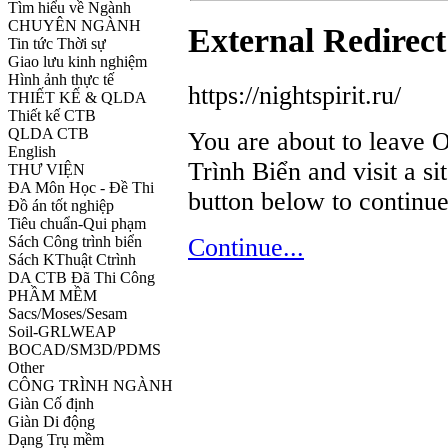
Tìm hiểu về Ngành
CHUYÊN NGÀNH
External Redirect
Tin tức Thời sự
Giao lưu kinh nghiệm
Hình ảnh thực tế
https://nightspirit.ru/
THIẾT KẾ & QLDA
Thiết kế CTB
QLDA CTB
You are about to leave 
English
Trình Biển and visit a si
THƯ VIỆN
ĐA Môn Học - Đề Thi
button below to continue 
Đồ án tốt nghiệp
Tiêu chuẩn-Qui phạm
Sách Công trình biển
Continue...
Sách KThuật Ctrình
DA CTB Đã Thi Công
PHẦM MỀM
Sacs/Moses/Sesam
Soil-GRLWEAP
BOCAD/SM3D/PDMS
Other
CÔNG TRÌNH NGÀNH
Giàn Cố định
Giàn Di động
Dạng Trụ mềm