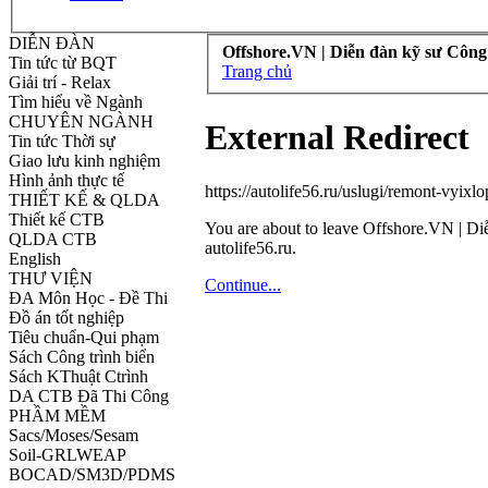
DIỄN ĐÀN
Offshore.VN | Diễn đàn kỹ sư Công
Tin tức từ BQT
Trang chủ
Giải trí - Relax
Tìm hiểu về Ngành
CHUYÊN NGÀNH
External Redirect
Tin tức Thời sự
Giao lưu kinh nghiệm
Hình ảnh thực tế
https://autolife56.ru/uslugi/remont-vyixl
THIẾT KẾ & QLDA
Thiết kế CTB
You are about to leave Offshore.VN | Diễ
QLDA CTB
autolife56.ru.
English
THƯ VIỆN
Continue...
ĐA Môn Học - Đề Thi
Đồ án tốt nghiệp
Tiêu chuẩn-Qui phạm
Sách Công trình biển
Sách KThuật Ctrình
DA CTB Đã Thi Công
PHẦM MỀM
Sacs/Moses/Sesam
Soil-GRLWEAP
BOCAD/SM3D/PDMS