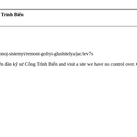
 Trình Biển
opnoj-sistemyi/remont-gofryi-glushitelya/jac/iev7s
n đàn kỹ sư Công Trình Biển and visit a site we have no control over. 