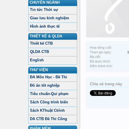
CHUYÊN NGÀNH
Tin tức Thời sự
Giao lưu kinh nghiệm
Hình ảnh thực tế
THIẾT KẾ & QLDA
Thiết kế CTB
Hoạt động cuối:
QLDA CTB
Tham gia ngày:
1
Bài viết:
English
Đã được thích:
Điểm thành tích:
THƯ VIỆN
ĐA Môn Học - Đề Thi
Chia sẻ trang này
Đồ án tốt nghiệp
Tiêu chuẩn-Qui phạm
Sách Công trình biển
Sách KThuật Ctrình
DA CTB Đã Thi Công
PHẦM MỀM