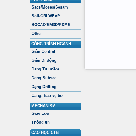
Sacs/Moses/Sesam
Soil-GRLWEAP
BOCAD/SM3D/PDMS
Other
CÔNG TRÌNH NGÀNH
Giàn Cố định
Giàn Di động
Dạng Trụ mềm
Dạng Subsea
Dạng Drilling
Cảng, Bảo vệ bờ
MECHANISM
Giao Lưu
Thông tin
CAO HỌC CTB