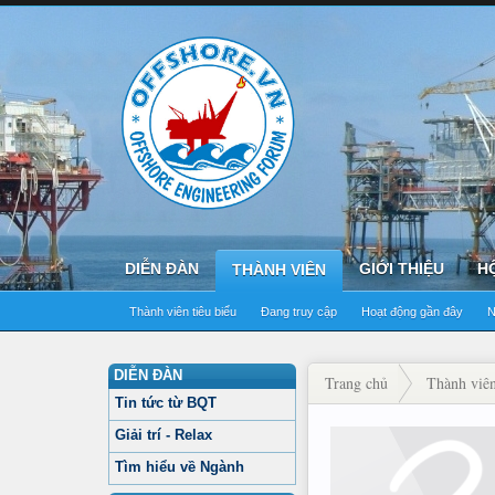
DIỄN ĐÀN
GIỚI THIỆU
H
THÀNH VIÊN
Thành viên tiêu biểu
Đang truy cập
Hoạt động gần đây
N
DIỄN ĐÀN
Trang chủ
Thành viê
Tin tức từ BQT
Giải trí - Relax
Tìm hiểu về Ngành