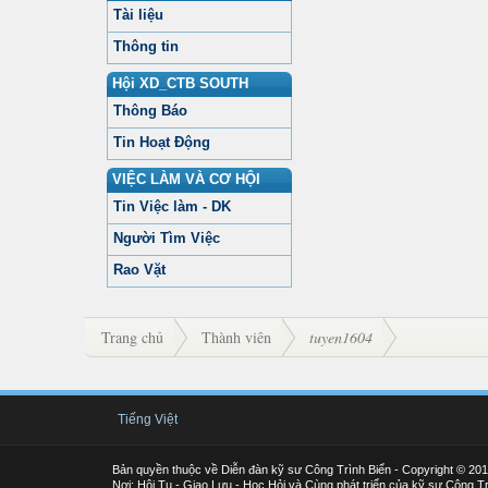
Tài liệu
Thông tin
Hội XD_CTB SOUTH
Thông Báo
Tin Hoạt Động
VIỆC LÀM VÀ CƠ HỘI
Tin Việc làm - DK
Người Tìm Việc
Rao Vặt
Trang chủ
Thành viên
tuyen1604
Tiếng Việt
Bản quyền thuộc về Diễn đàn kỹ sư Công Trình Biển - Copyright © 20
Nơi: Hội Tụ - Giao Lưu - Học Hỏi và Cùng phát triển của kỹ sư Công Tr