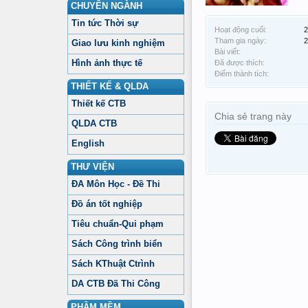
CHUYÊN NGÀNH
Tin tức Thời sự
Hoạt động cuối:
2
Tham gia ngày:
2
Giao lưu kinh nghiệm
Bài viết:
Hình ảnh thực tế
Đã được thích:
Điểm thành tích:
THIẾT KẾ & QLDA
Thiết kế CTB
Chia sẻ trang này
QLDA CTB
English
THƯ VIỆN
ĐA Môn Học - Đề Thi
Đồ án tốt nghiệp
Tiêu chuẩn-Qui phạm
Sách Công trình biển
Sách KThuật Ctrình
DA CTB Đã Thi Công
PHẦM MỀM