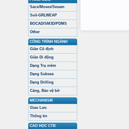
Sacs/Moses/Sesam
Soil-GRLWEAP
BOCAD/SM3D/PDMS
Other
CÔNG TRÌNH NGÀNH
Giàn Cố định
Giàn Di động
Dạng Trụ mềm
Dạng Subsea
Dạng Drilling
Cảng, Bảo vệ bờ
MECHANISM
Giao Lưu
Thông tin
CAO HỌC CTB