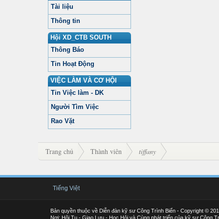
Tài liệu
Thông tin
Hội XD_CTB SOUTH
Thông Báo
Tin Hoạt Động
VIỆC LÀM VÀ CƠ HỘI
Tin Việc làm - DK
Người Tìm Việc
Rao Vặt
Trang chủ
Thành viên
tiffany
Tiếng Việt
Bản quyền thuộc về Diễn đàn kỹ sư Công Trình Biển - Copyright © 20
Nơi: Hội Tụ - Giao Lưu - Học Hỏi và Cùng phát triển của kỹ sư Công Tr