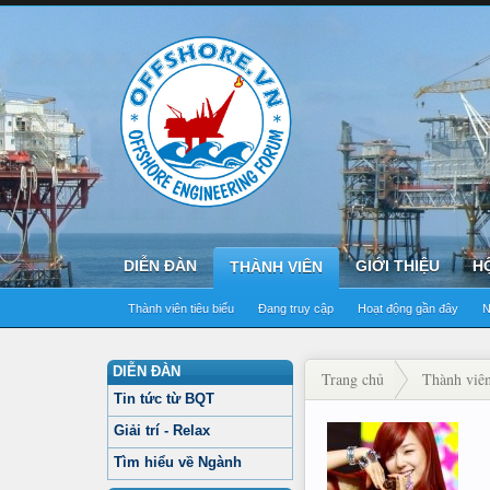
DIỄN ĐÀN
GIỚI THIỆU
H
THÀNH VIÊN
Thành viên tiêu biểu
Đang truy cập
Hoạt động gần đây
N
DIỄN ĐÀN
Trang chủ
Thành viê
Tin tức từ BQT
Giải trí - Relax
Tìm hiểu về Ngành