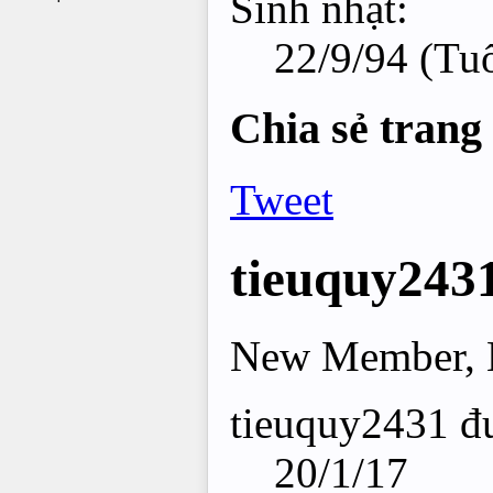
Sinh nhật:
22/9/94
(Tuổ
Chia sẻ trang
Tweet
tieuquy243
New Member
,
tieuquy2431 đư
20/1/17