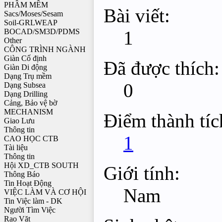
PHẦM MỀM
Bài viết:
Sacs/Moses/Sesam
Soil-GRLWEAP
1
BOCAD/SM3D/PDMS
Other
CÔNG TRÌNH NGÀNH
Giàn Cố định
Đã được thích:
Giàn Di động
Dạng Trụ mềm
0
Dạng Subsea
Dạng Drilling
Cảng, Bảo vệ bờ
MECHANISM
Điểm thành tíc
Giao Lưu
Thông tin
1
CAO HỌC CTB
Tài liệu
Thông tin
Hội XD_CTB SOUTH
Giới tính:
Thông Báo
Tin Hoạt Động
Nam
VIỆC LÀM VÀ CƠ HỘI
Tin Việc làm - DK
Người Tìm Việc
Rao Vặt