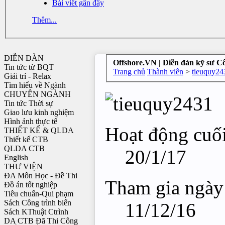
Bài viết gần đây
Thêm...
DIỄN ĐÀN
Offshore.VN | Diễn đàn kỹ sư C
Tin tức từ BQT
Trang chủ
Thành viên
>
tieuquy24
Giải trí - Relax
Tìm hiểu về Ngành
CHUYÊN NGÀNH
Tin tức Thời sự
Giao lưu kinh nghiệm
Hình ảnh thực tế
Hoạt động cuối
THIẾT KẾ & QLDA
Thiết kế CTB
QLDA CTB
20/1/17
English
THƯ VIỆN
ĐA Môn Học - Đề Thi
Tham gia ngày
Đồ án tốt nghiệp
Tiêu chuẩn-Qui phạm
Sách Công trình biển
11/12/16
Sách KThuật Ctrình
DA CTB Đã Thi Công